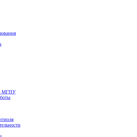
зования
я
ия МГПУ
аботы
нтроля
тельности
и