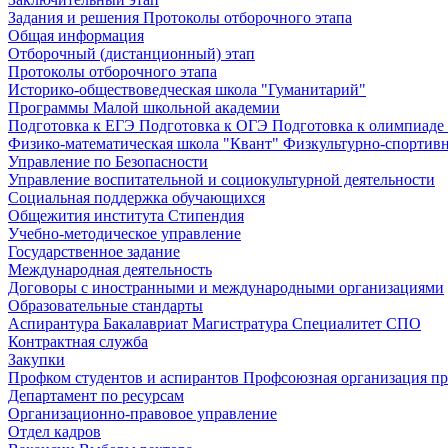
Задания и решения
Протоколы отборочного этапа
Общая информация
Отборочный (дистанционный) этап
Протоколы отборочного этапа
Историко-обществоведческая школа "Гуманитарий"
Программы Малой школьной академии
Подготовка к ЕГЭ
Подготовка к ОГЭ
Подготовка к олимпиаде
Физико-математическая школа "Квант"
Физкультурно-спортив
Управление по Безопасности
Управление воспитательной и социокультурной деятельности
Социальная поддержка обучающихся
Общежития института
Стипендия
Учебно-методическое управление
Государственное задание
Международная деятельность
Договоры с иностранными и международными организациями
Образовательные стандарты
Аспирантура
Бакалавриат
Магистратура
Специалитет
СПО
Контрактная служба
Закупки
Профком студентов и аспирантов
Профсоюзная организация пр
Департамент по ресурсам
Организационно-правовое управление
Отдел кадров