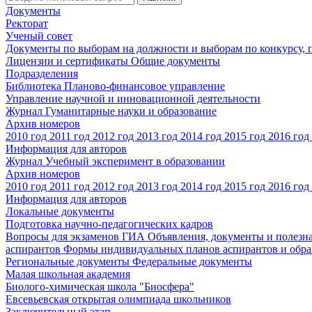
Документы
Ректорат
Ученый совет
Документы по выборам на должности и выборам по конкурсу,
Лицензии и сертификаты
Общие документы
Подразделения
Библиотека
Планово-финансовое управление
Управление научной и инновационной деятельности
Журнал Гуманитарные науки и образование
Архив номеров
2010 год
2011 год
2012 год
2013 год
2014 год
2015 год
2016 год
Информация для авторов
Журнал Учебный эксперимент в образовании
Архив номеров
2010 год
2011 год
2012 год
2013 год
2014 год
2015 год
2016 год
Информация для авторов
Локальные документы
Подготовка научно-педагогических кадров
Вопросы для экзаменов
ГИА
Объявления, документы и полезн
аспирантов
Формы индивидуальных планов аспирантов и обра
Региональные документы
Федеральные документы
Малая школьная академия
Биолого-химическая школа "Биосфера"
Евсевьевская открытая олимпиада школьников
Заключительный этап