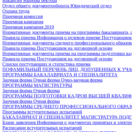
Вакансии
Выборы ректора
Отдел общего документооборота
Юридический отдел
Охрана труда
Приемная комиссия
Приемная кампания
Приемная кампания 2019
Нормативные документы приема на программы бакалавриата, 
Правила приема
Информация о целевом приеме
Поступающим 
Нормативные документы среднего профессионального образов
Правила приема
Поступающим на договорной основе
Нормативные документы приема на программы подготовки ка
Правила приема
Поступающим на договорной основе
Списки поступающих и статистика приема
ПОФАМИЛЬНЫЙ ПЕРЕЧЕНЬ ЛИЦ, ДОПУЩЕННЫХ К УЧА
ПРОГРАММЫ БАКАЛАВРИАТА И СПЕЦИАЛИТЕТА
Заочная форма
Очная форма
Очно-заочная форма
ПРОГРАММЫ МАГИСТРАТУРЫ
Заочная форма
Очная форма
ПРОГРАММЫ ПОДГОТОВКИ КАДРОВ ВЫСШЕЙ КВАЛИ
Заочная форма
Очная форма
ПРОГРАММЫ СРЕДНЕГО ПРОФЕССИОНАЛЬНОГО ОБРА
Программы вступительных испытаний
БАКАЛАВРИАТ И СПЕЦИАЛИТЕТ
МАГИСТРАТУРА
ПОДГ
Бланк заявления
Информация о документах принятых в электр
Расписание вступительных испытаний