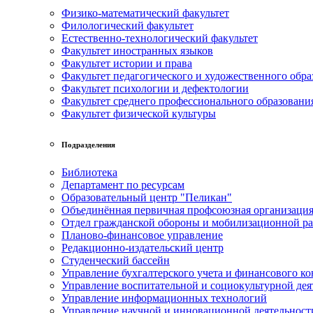
Физико-математический факультет
Филологический факультет
Естественно-технологический факультет
Факультет иностранных языков
Факультет истории и права
Факультет педагогического и художественного обра
Факультет психологии и дефектологии
Факультет среднего профессионального образовани
Факультет физической культуры
Подразделения
Библиотека
Департамент по ресурсам
Образовательный центр "Пеликан"
Объединённая первичная профсоюзная организац
Отдел гражданской обороны и мобилизационной р
Планово-финансовое управление
Редакционно-издательский центр
Студенческий бассейн
Управление бухгалтерского учета и финансового ко
Управление воспитательной и социокультурной дея
Управление информационных технологий
Управление научной и инновационной деятельност