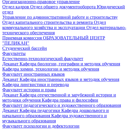
Организационно-правовое управление
Отдел кадров
Отдел общего документооборота
Юридический
отдел
Управление по административной работе и строительству
Отдел капитального строительства и ремонта
Отдел
коммунального хозяйства и эксплуатации
Отдел материально-
технического обеспечения
Приемная комиссия
ОБРАЗОВАТЕЛЬНЫЙ ЦЕНТР
"ПЕЛИКАН"
Студенческий бассейн
Факультеты
Естественно-технологический факультет
Деканат
Кафедра биологии, географии и методик обучения
Кафедра химии, технологии и методик обучения
Факультет иностранных языков
Деканат
Кафедра иностранных языков и методик обучения
Кафедра лингвистики и перевода
Факультет истории и права
Деканат
Кафедра отечественной и зарубежной истории и
методики обучения
Кафедра права и философии
Факультет педагогического и художественного образования
Деканат
Кафедра педагогики
Кафедра дошкольного и
начального образования
Кафедра художественного и
музыкального образования
Факультет психологии и дефектологии