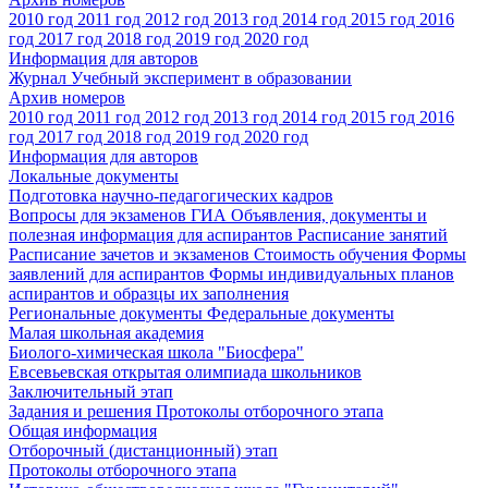
2010 год
2011 год
2012 год
2013 год
2014 год
2015 год
2016
год
2017 год
2018 год
2019 год
2020 год
Информация для авторов
Журнал Учебный эксперимент в образовании
Архив номеров
2010 год
2011 год
2012 год
2013 год
2014 год
2015 год
2016
год
2017 год
2018 год
2019 год
2020 год
Информация для авторов
Локальные документы
Подготовка научно-педагогических кадров
Вопросы для экзаменов
ГИА
Объявления, документы и
полезная информация для аспирантов
Расписание занятий
Расписание зачетов и экзаменов
Стоимость обучения
Формы
заявлений для аспирантов
Формы индивидуальных планов
аспирантов и образцы их заполнения
Региональные документы
Федеральные документы
Малая школьная академия
Биолого-химическая школа "Биосфера"
Евсевьевская открытая олимпиада школьников
Заключительный этап
Задания и решения
Протоколы отборочного этапа
Общая информация
Отборочный (дистанционный) этап
Протоколы отборочного этапа