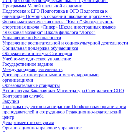
Историко-обществоведческая школа "Гуманитарий"
Программы Малой школьной академии
Подготовка к ЕГЭ
Подготовка к ОГЭ
Подготовка к
олимпиаде
Помощь в освоении школьной программы
Физико-математическая школа "Квант"
Физкультурно-
спортивная школа «Лидер»
Школа иностранных языков
"Языковая мозаика"
Школа филолога "Логос"
Управление по Безопасности
Управление воспитательной и социокультурной деятельности
Социальная поддержка обучающихся
Общежития института
Стипендия
Учебно-методическое управление
Государственное задание
Международная деятельность
Договоры с иностранными и международными
организациями
Образовательные стандарты
Аспирантура
Бакалавриат
Магистратура
Специалитет
СПО
Контрактная служба
Закупки
Профком студентов и аспирантов
Профсоюзная организация
преподавателей и сотрудников
Редакционно-издательский
центр
Департамент по ресурсам
Организационно-правовое управление