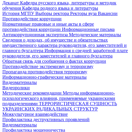
Деканат
Кафедра русского языка, литературы и методик
обучения
Кафедра родного языка и литературы
История МГПУ
Выборы ректора
Ректоры вуза
Вакансии
Противодействие коррупции
Нормативные правовые и иные акты в сфере
противодействия коррупции
Информационные письма
Антикоррупционная экспертиза
Методические материалы
Сведения о доходах, об имуществе и обязательствах
имущественного характера руководителя, его заместителей и
главного бухгалтера
Информация о средней заработной плате
руководителя, его заместителей и главного бухгалтера
Обратная связь для сообщения о фактах коррупции
Противодействие экстремизму и терроризму
Пропаганда противодействия терроризму
Информационно-графические материалы
Видеоматериалы
Видеоролики
Методические рекомендации
Методы информационно-
психологического влияния, применяемые украинскими
подразделениями
ТЕРРОРИСТИЧЕСКАЯ СУЩНОСТЬ
УКРАИНСКИХ РАДИКАЛЬНЫХ СТРУКТУР
Межкультурное взаимодействие
Профилактика деструктивных проявлений
Видеоматериалы
Профилактика мошенничества