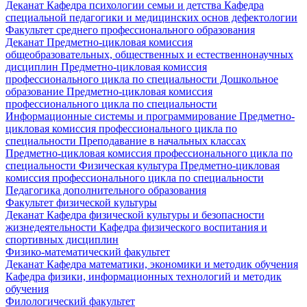
Деканат
Кафедра психологии семьи и детства
Кафедра
специальной педагогики и медицинских основ дефектологии
Факультет среднего профессионального образования
Деканат
Предметно-цикловая комиссия
общеобразовательных, общественных и естественнонаучных
дисциплин
Предметно-цикловая комиссия
профессионального цикла по специальности Дошкольное
образование
Предметно-цикловая комиссия
профессионального цикла по специальности
Информационные системы и программирование
Предметно-
цикловая комиссия профессионального цикла по
специальности Преподавание в начальных классах
Предметно-цикловая комиссия профессионального цикла по
специальности Физическая культура
Предметно-цикловая
комиссия профессионального цикла по специальности
Педагогика дополнительного образования
Факультет физической культуры
Деканат
Кафедра физической культуры и безопасности
жизнедеятельности
Кафедра физического воспитания и
спортивных дисциплин
Физико-математический факультет
Деканат
Кафедра математики, экономики и методик обучения
Кафедра физики, информационных технологий и методик
обучения
Филологический факультет