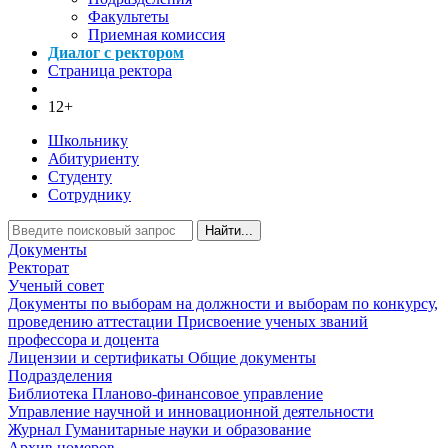
Факультеты
Приемная комиссия
Диалог с ректором
Страница ректора
12+
Школьнику
Абитуриенту
Студенту
Сотруднику
Найти...
Документы
Ректорат
Ученый совет
Документы по выборам на должности и выборам по конкурсу,
проведению аттестации
Присвоение ученых званий
профессора и доцента
Лицензии и сертификаты
Общие документы
Подразделения
Библиотека
Планово-финансовое управление
Управление научной и инновационной деятельности
Журнал Гуманитарные науки и образование
Архив номеров