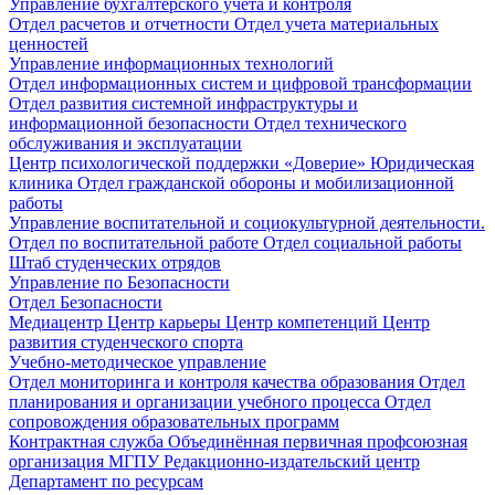
Управление бухгалтерского учета и контроля
Отдел расчетов и отчетности
Отдел учета материальных
ценностей
Управление информационных технологий
Отдел информационных систем и цифровой трансформации
Отдел развития системной инфраструктуры и
информационной безопасности
Отдел технического
обслуживания и эксплуатации
Центр психологической поддержки «Доверие»
Юридическая
клиника
Отдел гражданской обороны и мобилизационной
работы
Управление воспитательной и социокультурной деятельности.
Отдел по воспитательной работе
Отдел социальной работы
Штаб студенческих отрядов
Управление по Безопасности
Отдел Безопасности
Медиацентр
Центр карьеры
Центр компетенций
Центр
развития студенческого спорта
Учебно-методическое управление
Отдел мониторинга и контроля качества образования
Отдел
планирования и организации учебного процесса
Отдел
сопровождения образовательных программ
Контрактная служба
Объединённая первичная профсоюзная
организация МГПУ
Редакционно-издательский центр
Департамент по ресурсам