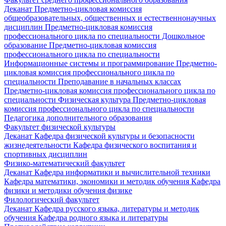
Деканат
Предметно-цикловая комиссия
общеобразовательных, общественных и естественнонаучных
дисциплин
Предметно-цикловая комиссия
профессионального цикла по специальности Дошкольное
образование
Предметно-цикловая комиссия
профессионального цикла по специальности
Информационные системы и программирование
Предметно-
цикловая комиссия профессионального цикла по
специальности Преподавание в начальных классах
Предметно-цикловая комиссия профессионального цикла по
специальности Физическая культура
Предметно-цикловая
комиссия профессионального цикла по специальности
Педагогика дополнительного образования
Факультет физической культуры
Деканат
Кафедра физической культуры и безопасности
жизнедеятельности
Кафедра физического воспитания и
спортивных дисциплин
Физико-математический факультет
Деканат
Кафедра информатики и вычислительной техники
Кафедра математики, экономики и методик обучения
Кафедра
физики и методики обучения физике
Филологический факультет
Деканат
Кафедра русского языка, литературы и методик
обучения
Кафедра родного языка и литературы