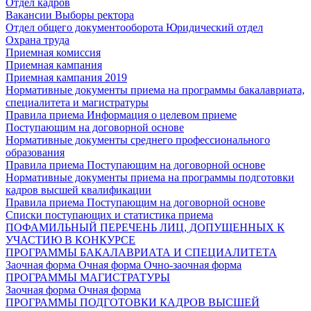
Отдел кадров
Вакансии
Выборы ректора
Отдел общего документооборота
Юридический отдел
Охрана труда
Приемная комиссия
Приемная кампания
Приемная кампания 2019
Нормативные документы приема на программы бакалавриата,
специалитета и магистратуры
Правила приема
Информация о целевом приеме
Поступающим на договорной основе
Нормативные документы среднего профессионального
образования
Правила приема
Поступающим на договорной основе
Нормативные документы приема на программы подготовки
кадров высшей квалификации
Правила приема
Поступающим на договорной основе
Списки поступающих и статистика приема
ПОФАМИЛЬНЫЙ ПЕРЕЧЕНЬ ЛИЦ, ДОПУЩЕННЫХ К
УЧАСТИЮ В КОНКУРСЕ
ПРОГРАММЫ БАКАЛАВРИАТА И СПЕЦИАЛИТЕТА
Заочная форма
Очная форма
Очно-заочная форма
ПРОГРАММЫ МАГИСТРАТУРЫ
Заочная форма
Очная форма
ПРОГРАММЫ ПОДГОТОВКИ КАДРОВ ВЫСШЕЙ