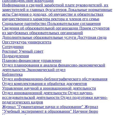
Противодействие коррупции
Информация о средней заработной плате руководителей, их
заместителей и главных бухгалтеров
Локальные нормативные
акты
Сведения о доходах, об имуществе и обязательствах
имущественного характера ректора и членов его семьи
Социальное партнёрство
Пользовательские соглашения
Сведения об образовательной организации
Прием студентов
из зарубежных образовательных организаций
Дополнительные образовательные услуги
Доступная среда
Оргструктура университета
Сотрудники
Ректорат
Ученый совет
Подразделения
Планово-финансовое управление
Отдел планирования и анализа финансово-экономической
деятельности
Экономический отдел
Библиотека
Отдел информационно-библиографического обслуживания
Отдел комплектования и обработки документов
Управление научной и инновационной деятельности
Отдел инновационной деятельности
Отдел научно-
исследовательской деятельности
Отдел подготовки научно-
педагогических кадров
Журнал "Гуманитарные науки и образование"
Журнал
"Учебный эксперимент в образовании"
Научное бюро