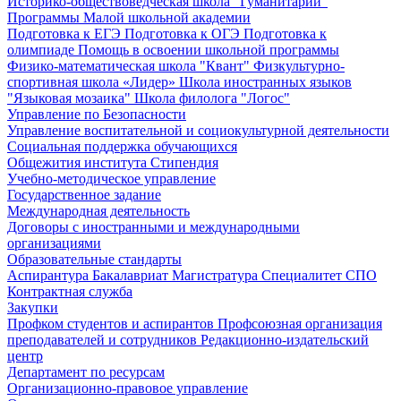
Историко-обществоведческая школа "Гуманитарий"
Программы Малой школьной академии
Подготовка к ЕГЭ
Подготовка к ОГЭ
Подготовка к
олимпиаде
Помощь в освоении школьной программы
Физико-математическая школа "Квант"
Физкультурно-
спортивная школа «Лидер»
Школа иностранных языков
"Языковая мозаика"
Школа филолога "Логос"
Управление по Безопасности
Управление воспитательной и социокультурной деятельности
Социальная поддержка обучающихся
Общежития института
Стипендия
Учебно-методическое управление
Государственное задание
Международная деятельность
Договоры с иностранными и международными
организациями
Образовательные стандарты
Аспирантура
Бакалавриат
Магистратура
Специалитет
СПО
Контрактная служба
Закупки
Профком студентов и аспирантов
Профсоюзная организация
преподавателей и сотрудников
Редакционно-издательский
центр
Департамент по ресурсам
Организационно-правовое управление