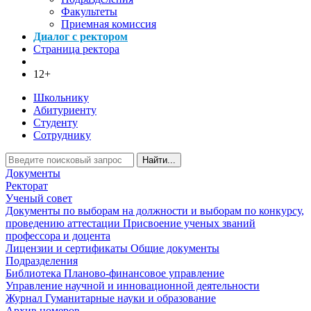
Факультеты
Приемная комиссия
Диалог с ректором
Страница ректора
12+
Школьнику
Абитуриенту
Студенту
Сотруднику
Найти...
Документы
Ректорат
Ученый совет
Документы по выборам на должности и выборам по конкурсу,
проведению аттестации
Присвоение ученых званий
профессора и доцента
Лицензии и сертификаты
Общие документы
Подразделения
Библиотека
Планово-финансовое управление
Управление научной и инновационной деятельности
Журнал Гуманитарные науки и образование
Архив номеров