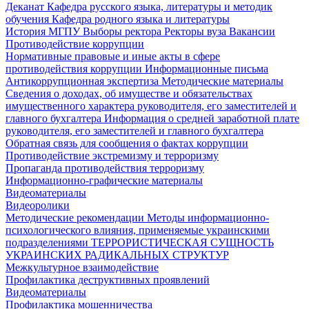
Деканат
Кафедра русского языка, литературы и методик
обучения
Кафедра родного языка и литературы
История МГПУ
Выборы ректора
Ректоры вуза
Вакансии
Противодействие коррупции
Нормативные правовые и иные акты в сфере
противодействия коррупции
Информационные письма
Антикоррупционная экспертиза
Методические материалы
Сведения о доходах, об имуществе и обязательствах
имущественного характера руководителя, его заместителей и
главного бухгалтера
Информация о средней заработной плате
руководителя, его заместителей и главного бухгалтера
Обратная связь для сообщения о фактах коррупции
Противодействие экстремизму и терроризму
Пропаганда противодействия терроризму
Информационно-графические материалы
Видеоматериалы
Видеоролики
Методические рекомендации
Методы информационно-
психологического влияния, применяемые украинскими
подразделениями
ТЕРРОРИСТИЧЕСКАЯ СУЩНОСТЬ
УКРАИНСКИХ РАДИКАЛЬНЫХ СТРУКТУР
Межкультурное взаимодействие
Профилактика деструктивных проявлений
Видеоматериалы
Профилактика мошенничества