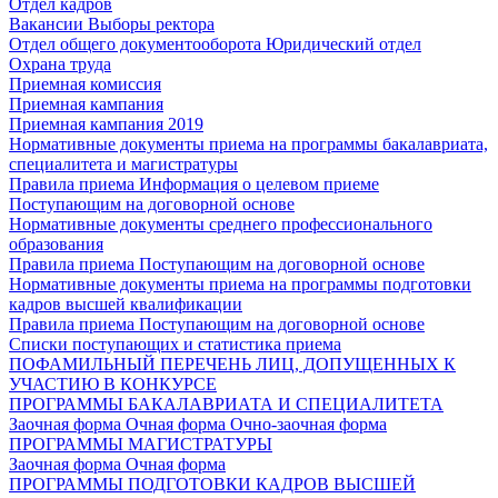
Отдел кадров
Вакансии
Выборы ректора
Отдел общего документооборота
Юридический отдел
Охрана труда
Приемная комиссия
Приемная кампания
Приемная кампания 2019
Нормативные документы приема на программы бакалавриата,
специалитета и магистратуры
Правила приема
Информация о целевом приеме
Поступающим на договорной основе
Нормативные документы среднего профессионального
образования
Правила приема
Поступающим на договорной основе
Нормативные документы приема на программы подготовки
кадров высшей квалификации
Правила приема
Поступающим на договорной основе
Списки поступающих и статистика приема
ПОФАМИЛЬНЫЙ ПЕРЕЧЕНЬ ЛИЦ, ДОПУЩЕННЫХ К
УЧАСТИЮ В КОНКУРСЕ
ПРОГРАММЫ БАКАЛАВРИАТА И СПЕЦИАЛИТЕТА
Заочная форма
Очная форма
Очно-заочная форма
ПРОГРАММЫ МАГИСТРАТУРЫ
Заочная форма
Очная форма
ПРОГРАММЫ ПОДГОТОВКИ КАДРОВ ВЫСШЕЙ