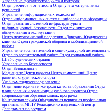
Управление бухгалтерского учета и контроля
Отдел расчетов и отчетности
Отдел учета материальных
ценностей
Управление информационных технологий
Отдел информационных систем и цифровой трансформации
Отдел развития системной инфраструктуры и
информационной безопасности
Отдел технического
обслуживания и эксплуатации
Центр психологической поддержки «Доверие»
Юридическая
клиника
Отдел гражданской обороны и мобилизационной
работы
Управление воспитательной и социокультурной деятельности.
Отдел по воспитательной работе
Отдел социальной работы
Штаб студенческих отрядов
Управление по Безопасности
Отдел Безопасности
Медиацентр
Центр карьеры
Центр компетенций
Центр
развития студенческого спорта
Учебно-методическое управление
Отдел мониторинга и контроля качества образования
Отдел
планирования и организации учебного процесса
Отдел
сопровождения образовательных программ
Контрактная служба
Объединённая первичная профсоюзная
организация МГПУ
Редакционно-издательский центр
Департамент по ресурсам