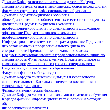
Деканат
Кафедра психологии семьи и детства
Кафедра
специальной педагогики и медицинских основ дефектологии
Факультет среднего профессионального образования
Деканат
Предметно-цикловая комиссия
общеобразовательных, общественных и естественнонаучных
дисциплин
Предметно-цикловая комиссия
профессионального цикла по специальности Дошкольное
образование
Предметно-цикловая комиссия
профессионального цикла по специальности
Информационные системы и программирование
Предметно-
цикловая комиссия профессионального цикла по
специальности Преподавание в начальных классах
Предметно-цикловая комиссия профессионального цикла по
специальности Физическая культура
Предметно-цикловая
комиссия профессионального цикла по специальности
Педагогика дополнительного образования
Факультет физической культуры
Деканат
Кафедра физической культуры и безопасности
жизнедеятельности
Кафедра физического воспитания и
спортивных дисциплин
Физико-математический факультет
Деканат
Кафедра математики, экономики и методик обучения
Кафедра физики, информационных технологий и методик
обучения
Филологический факультет