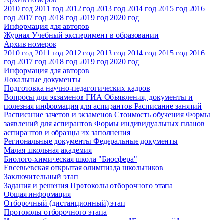
2010 год
2011 год
2012 год
2013 год
2014 год
2015 год
2016
год
2017 год
2018 год
2019 год
2020 год
Информация для авторов
Журнал Учебный эксперимент в образовании
Архив номеров
2010 год
2011 год
2012 год
2013 год
2014 год
2015 год
2016
год
2017 год
2018 год
2019 год
2020 год
Информация для авторов
Локальные документы
Подготовка научно-педагогических кадров
Вопросы для экзаменов
ГИА
Объявления, документы и
полезная информация для аспирантов
Расписание занятий
Расписание зачетов и экзаменов
Стоимость обучения
Формы
заявлений для аспирантов
Формы индивидуальных планов
аспирантов и образцы их заполнения
Региональные документы
Федеральные документы
Малая школьная академия
Биолого-химическая школа "Биосфера"
Евсевьевская открытая олимпиада школьников
Заключительный этап
Задания и решения
Протоколы отборочного этапа
Общая информация
Отборочный (дистанционный) этап
Протоколы отборочного этапа