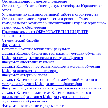
Организационно-правовое управление
Отдел кадров
Отдел общего документооборота
Юридический
отдел
Управление по административной работе и строительству
Отдел капитального строительства и ремонта
Отдел
коммунального хозяйства и эксплуатации
Отдел материально-
технического обеспечения
Приемная комиссия
ОБРАЗОВАТЕЛЬНЫЙ ЦЕНТР
"ПЕЛИКАН"
Студенческий бассейн
Факультеты
Естественно-технологический факультет
Деканат
Кафедра биологии, географии и методик обучения
Кафедра химии, технологии и методик обучения
Факультет иностранных языков
Деканат
Кафедра иностранных языков и методик обучения
Кафедра лингвистики и перевода
Факультет истории и права
Деканат
Кафедра отечественной и зарубежной истории и
методики обучения
Кафедра права и философии
Факультет педагогического и художественного образования
Деканат
Кафедра педагогики
Кафедра дошкольного и
начального образования
Кафедра художественного и
музыкального образования
Факультет психологии и дефектологии