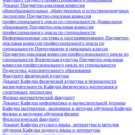
Деканат
Предметно-цикловая комиссия
общеобразовательных, общественных и естественнонаучных
дисциплин
Предметно-цикловая комиссия
профессионального цикла по специальности Дошкольное
образование
Предметно-цикловая комиссия
профессионального цикла по специальности
Информационные системы и программирование
Предметно-
цикловая комиссия профессионального цикла по
специальности Преподавание в начальных классах
Предметно-цикловая комиссия профессионального цикла по
специальности Физическая культура
Предметно-цикловая
комиссия профессионального цикла по специальности
Педагогика дополнительного образования
Факультет физической культуры
Деканат
Кафедра физической культуры и безопасности
жизнедеятельности
Кафедра физического воспитания и
спортивных дисциплин
Физико-математический факультет
Деканат
Кафедра информатики и вычислительной техники
Кафедра математики, экономики и методик обучения
Кафедра
физики и методики обучения физике
Филологический факультет
Деканат
Кафедра русского языка, литературы и методик
обучения
Кафедра родного языка и литературы