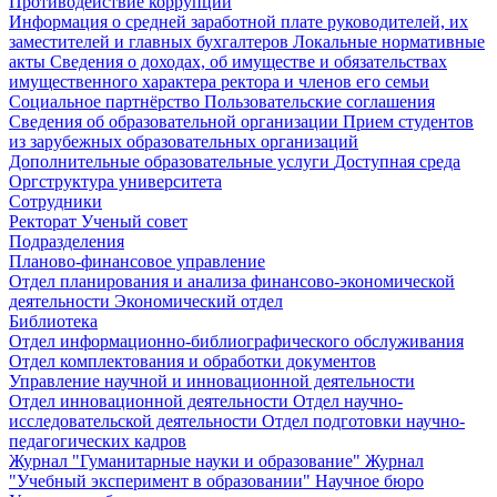
Противодействие коррупции
Информация о средней заработной плате руководителей, их
заместителей и главных бухгалтеров
Локальные нормативные
акты
Сведения о доходах, об имуществе и обязательствах
имущественного характера ректора и членов его семьи
Социальное партнёрство
Пользовательские соглашения
Сведения об образовательной организации
Прием студентов
из зарубежных образовательных организаций
Дополнительные образовательные услуги
Доступная среда
Оргструктура университета
Сотрудники
Ректорат
Ученый совет
Подразделения
Планово-финансовое управление
Отдел планирования и анализа финансово-экономической
деятельности
Экономический отдел
Библиотека
Отдел информационно-библиографического обслуживания
Отдел комплектования и обработки документов
Управление научной и инновационной деятельности
Отдел инновационной деятельности
Отдел научно-
исследовательской деятельности
Отдел подготовки научно-
педагогических кадров
Журнал "Гуманитарные науки и образование"
Журнал
"Учебный эксперимент в образовании"
Научное бюро