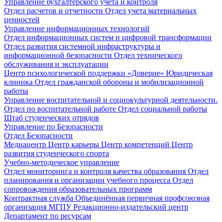
Управление бухгалтерского учета и контроля
Отдел расчетов и отчетности
Отдел учета материальных
ценностей
Управление информационных технологий
Отдел информационных систем и цифровой трансформации
Отдел развития системной инфраструктуры и
информационной безопасности
Отдел технического
обслуживания и эксплуатации
Центр психологической поддержки «Доверие»
Юридическая
клиника
Отдел гражданской обороны и мобилизационной
работы
Управление воспитательной и социокультурной деятельности.
Отдел по воспитательной работе
Отдел социальной работы
Штаб студенческих отрядов
Управление по Безопасности
Отдел Безопасности
Медиацентр
Центр карьеры
Центр компетенций
Центр
развития студенческого спорта
Учебно-методическое управление
Отдел мониторинга и контроля качества образования
Отдел
планирования и организации учебного процесса
Отдел
сопровождения образовательных программ
Контрактная служба
Объединённая первичная профсоюзная
организация МГПУ
Редакционно-издательский центр
Департамент по ресурсам