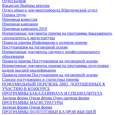
Отдел кадров
Вакансии
Выборы ректора
Отдел общего документооборота
Юридический отдел
Охрана труда
Приемная комиссия
Приемная кампания
Приемная кампания 2019
Нормативные документы приема на программы бакалавриата,
специалитета и магистратуры
Правила приема
Информация о целевом приеме
Поступающим на договорной основе
Нормативные документы среднего профессионального
образования
Правила приема
Поступающим на договорной основе
Нормативные документы приема на программы подготовки
кадров высшей квалификации
Правила приема
Поступающим на договорной основе
Списки поступающих и статистика приема
ПОФАМИЛЬНЫЙ ПЕРЕЧЕНЬ ЛИЦ, ДОПУЩЕННЫХ К
УЧАСТИЮ В КОНКУРСЕ
ПРОГРАММЫ БАКАЛАВРИАТА И СПЕЦИАЛИТЕТА
Заочная форма
Очная форма
Очно-заочная форма
ПРОГРАММЫ МАГИСТРАТУРЫ
Заочная форма
Очная форма
ПРОГРАММЫ ПОДГОТОВКИ КАДРОВ ВЫСШЕЙ