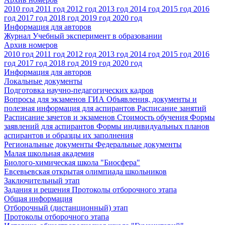
2010 год
2011 год
2012 год
2013 год
2014 год
2015 год
2016
год
2017 год
2018 год
2019 год
2020 год
Информация для авторов
Журнал Учебный эксперимент в образовании
Архив номеров
2010 год
2011 год
2012 год
2013 год
2014 год
2015 год
2016
год
2017 год
2018 год
2019 год
2020 год
Информация для авторов
Локальные документы
Подготовка научно-педагогических кадров
Вопросы для экзаменов
ГИА
Объявления, документы и
полезная информация для аспирантов
Расписание занятий
Расписание зачетов и экзаменов
Стоимость обучения
Формы
заявлений для аспирантов
Формы индивидуальных планов
аспирантов и образцы их заполнения
Региональные документы
Федеральные документы
Малая школьная академия
Биолого-химическая школа "Биосфера"
Евсевьевская открытая олимпиада школьников
Заключительный этап
Задания и решения
Протоколы отборочного этапа
Общая информация
Отборочный (дистанционный) этап
Протоколы отборочного этапа