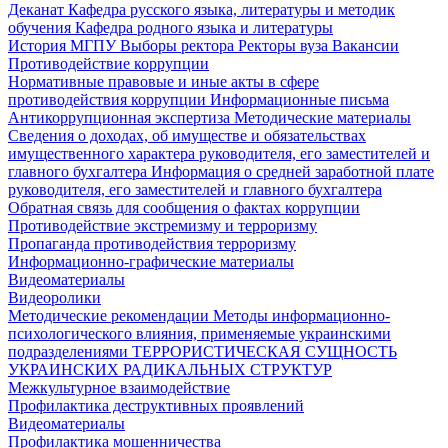
Деканат
Кафедра русского языка, литературы и методик
обучения
Кафедра родного языка и литературы
История МГПУ
Выборы ректора
Ректоры вуза
Вакансии
Противодействие коррупции
Нормативные правовые и иные акты в сфере
противодействия коррупции
Информационные письма
Антикоррупционная экспертиза
Методические материалы
Сведения о доходах, об имуществе и обязательствах
имущественного характера руководителя, его заместителей и
главного бухгалтера
Информация о средней заработной плате
руководителя, его заместителей и главного бухгалтера
Обратная связь для сообщения о фактах коррупции
Противодействие экстремизму и терроризму
Пропаганда противодействия терроризму
Информационно-графические материалы
Видеоматериалы
Видеоролики
Методические рекомендации
Методы информационно-
психологического влияния, применяемые украинскими
подразделениями
ТЕРРОРИСТИЧЕСКАЯ СУЩНОСТЬ
УКРАИНСКИХ РАДИКАЛЬНЫХ СТРУКТУР
Межкультурное взаимодействие
Профилактика деструктивных проявлений
Видеоматериалы
Профилактика мошенничества