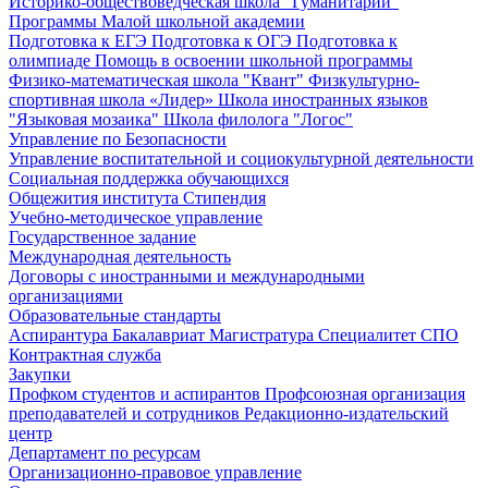
Историко-обществоведческая школа "Гуманитарий"
Программы Малой школьной академии
Подготовка к ЕГЭ
Подготовка к ОГЭ
Подготовка к
олимпиаде
Помощь в освоении школьной программы
Физико-математическая школа "Квант"
Физкультурно-
спортивная школа «Лидер»
Школа иностранных языков
"Языковая мозаика"
Школа филолога "Логос"
Управление по Безопасности
Управление воспитательной и социокультурной деятельности
Социальная поддержка обучающихся
Общежития института
Стипендия
Учебно-методическое управление
Государственное задание
Международная деятельность
Договоры с иностранными и международными
организациями
Образовательные стандарты
Аспирантура
Бакалавриат
Магистратура
Специалитет
СПО
Контрактная служба
Закупки
Профком студентов и аспирантов
Профсоюзная организация
преподавателей и сотрудников
Редакционно-издательский
центр
Департамент по ресурсам
Организационно-правовое управление