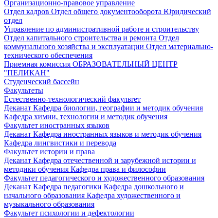
Организационно-правовое управление
Отдел кадров
Отдел общего документооборота
Юридический
отдел
Управление по административной работе и строительству
Отдел капитального строительства и ремонта
Отдел
коммунального хозяйства и эксплуатации
Отдел материально-
технического обеспечения
Приемная комиссия
ОБРАЗОВАТЕЛЬНЫЙ ЦЕНТР
"ПЕЛИКАН"
Студенческий бассейн
Факультеты
Естественно-технологический факультет
Деканат
Кафедра биологии, географии и методик обучения
Кафедра химии, технологии и методик обучения
Факультет иностранных языков
Деканат
Кафедра иностранных языков и методик обучения
Кафедра лингвистики и перевода
Факультет истории и права
Деканат
Кафедра отечественной и зарубежной истории и
методики обучения
Кафедра права и философии
Факультет педагогического и художественного образования
Деканат
Кафедра педагогики
Кафедра дошкольного и
начального образования
Кафедра художественного и
музыкального образования
Факультет психологии и дефектологии