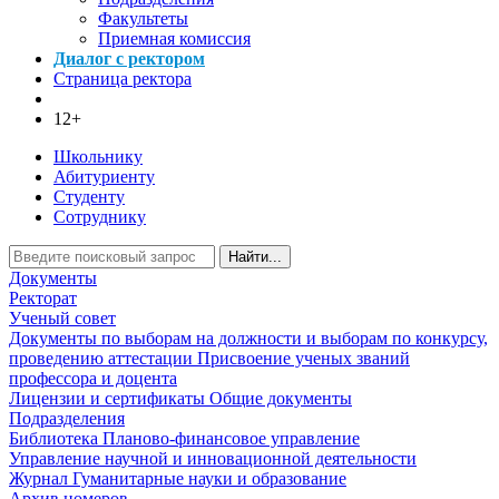
Факультеты
Приемная комиссия
Диалог с ректором
Страница ректора
12+
Школьнику
Абитуриенту
Студенту
Сотруднику
Найти...
Документы
Ректорат
Ученый совет
Документы по выборам на должности и выборам по конкурсу,
проведению аттестации
Присвоение ученых званий
профессора и доцента
Лицензии и сертификаты
Общие документы
Подразделения
Библиотека
Планово-финансовое управление
Управление научной и инновационной деятельности
Журнал Гуманитарные науки и образование
Архив номеров