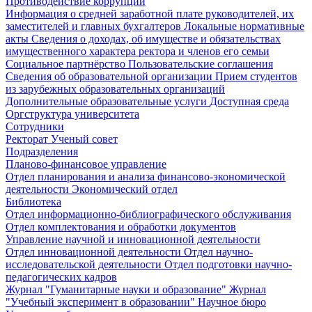
Противодействие коррупции
Информация о средней заработной плате руководителей, их
заместителей и главных бухгалтеров
Локальные нормативные
акты
Сведения о доходах, об имуществе и обязательствах
имущественного характера ректора и членов его семьи
Социальное партнёрство
Пользовательские соглашения
Сведения об образовательной организации
Прием студентов
из зарубежных образовательных организаций
Дополнительные образовательные услуги
Доступная среда
Оргструктура университета
Сотрудники
Ректорат
Ученый совет
Подразделения
Планово-финансовое управление
Отдел планирования и анализа финансово-экономической
деятельности
Экономический отдел
Библиотека
Отдел информационно-библиографического обслуживания
Отдел комплектования и обработки документов
Управление научной и инновационной деятельности
Отдел инновационной деятельности
Отдел научно-
исследовательской деятельности
Отдел подготовки научно-
педагогических кадров
Журнал "Гуманитарные науки и образование"
Журнал
"Учебный эксперимент в образовании"
Научное бюро