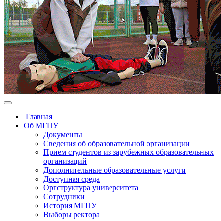
Главная
Об МГПУ
Документы
Сведения об образовательной организации
Прием студентов из зарубежных образовательных
организаций
Дополнительные образовательные услуги
Доступная среда
Оргструктура университета
Сотрудники
История МГПУ
Выборы ректора