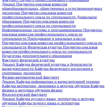
Деканат
Предметно-цикловая комиссия
общеобразовательных, общественных и естественнонаучных
дисциплин
Предметно-цикловая комиссия
профессионального цикла по специальности Дошкольное
образование
Предметно-цикловая комиссия
профессионального цикла по специальности
Информационные системы и программирование
Предметно-
цикловая комиссия профессионального цикла по
специальности Преподавание в начальных классах
Предметно-цикловая комиссия профессионального цикла по
специальности Физическая культура
Предметно-цикловая
комиссия профессионального цикла по специальности
Педагогика дополнительного образования
Факультет физической культуры
Деканат
Кафедра физической культуры и безопасности
жизнедеятельности
Кафедра физического воспитания и
спортивных дисциплин
Физико-математический факультет
Деканат
Кафедра информатики и вычислительной техники
Кафедра математики, экономики и методик обучения
Кафедра
физики и методики обучения физике
Филологический факультет
Деканат
Кафедра русского языка, литературы и методик
обучения
Кафедра родного языка и литературы