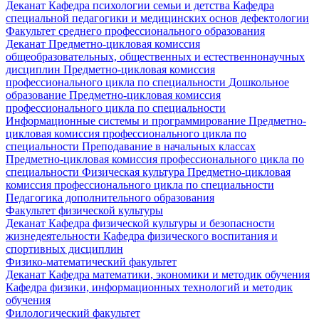
Деканат
Кафедра психологии семьи и детства
Кафедра
специальной педагогики и медицинских основ дефектологии
Факультет среднего профессионального образования
Деканат
Предметно-цикловая комиссия
общеобразовательных, общественных и естественнонаучных
дисциплин
Предметно-цикловая комиссия
профессионального цикла по специальности Дошкольное
образование
Предметно-цикловая комиссия
профессионального цикла по специальности
Информационные системы и программирование
Предметно-
цикловая комиссия профессионального цикла по
специальности Преподавание в начальных классах
Предметно-цикловая комиссия профессионального цикла по
специальности Физическая культура
Предметно-цикловая
комиссия профессионального цикла по специальности
Педагогика дополнительного образования
Факультет физической культуры
Деканат
Кафедра физической культуры и безопасности
жизнедеятельности
Кафедра физического воспитания и
спортивных дисциплин
Физико-математический факультет
Деканат
Кафедра математики, экономики и методик обучения
Кафедра физики, информационных технологий и методик
обучения
Филологический факультет