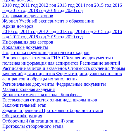
2010 год
2011 год
2012 год
2013 год
2014 год
2015 год
2016
год
2017 год
2018 год
2019 год
2020 год
Информация для авторов
Журнал Учебный эксперимент в образовании
Архив номеров
2010 год
2011 год
2012 год
2013 год
2014 год
2015 год
2016
год
2017 год
2018 год
2019 год
2020 год
Информация для авторов
Локальные документы
Подготовка научно-педагогических кадров
Вопросы для экзаменов
ГИА
Объявления, документы и
полезная информация для аспирантов
Расписание занятий
Расписание зачетов и экзаменов
Стоимость обучения
Формы
заявлений для аспирантов
Формы индивидуальных планов
аспирантов и образцы их заполнения
Региональные документы
Федеральные документы
Малая школьная академия
Биолого-химическая школа "Биосфера"
Евсевьевская открытая олимпиада школьников
Заключительный этап
Задания и решения
Протоколы отборочного этапа
Общая информация
Отборочный (дистанционный) этап
Протоколы отборочного этапа