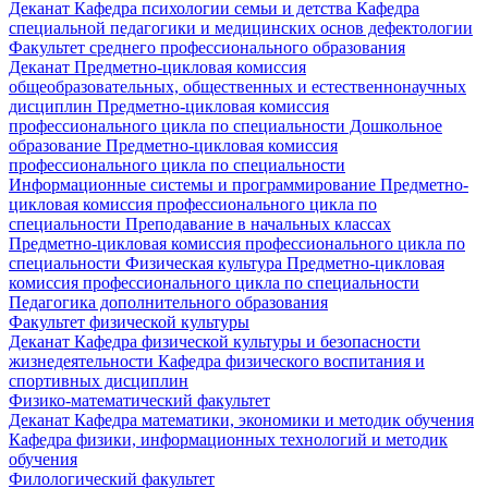
Деканат
Кафедра психологии семьи и детства
Кафедра
специальной педагогики и медицинских основ дефектологии
Факультет среднего профессионального образования
Деканат
Предметно-цикловая комиссия
общеобразовательных, общественных и естественнонаучных
дисциплин
Предметно-цикловая комиссия
профессионального цикла по специальности Дошкольное
образование
Предметно-цикловая комиссия
профессионального цикла по специальности
Информационные системы и программирование
Предметно-
цикловая комиссия профессионального цикла по
специальности Преподавание в начальных классах
Предметно-цикловая комиссия профессионального цикла по
специальности Физическая культура
Предметно-цикловая
комиссия профессионального цикла по специальности
Педагогика дополнительного образования
Факультет физической культуры
Деканат
Кафедра физической культуры и безопасности
жизнедеятельности
Кафедра физического воспитания и
спортивных дисциплин
Физико-математический факультет
Деканат
Кафедра математики, экономики и методик обучения
Кафедра физики, информационных технологий и методик
обучения
Филологический факультет