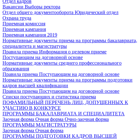
Отдел кадров
Вакансии
Выборы ректора
Отдел общего документооборота
Юридический отдел
Охрана труда
Приемная комиссия
Приемная кампания
Приемная кампания 2019
Нормативные документы приема на программы бакалавриата,
специалитета и магистратуры
Правила приема
Информация о целевом приеме
Поступающим на договорной основе
Нормативные документы среднего профессионального
образования
Правила приема
Поступающим на договорной основе
Нормативные документы приема на программы подготовки
кадров высшей квалификации
Правила приема
Поступающим на договорной основе
Списки поступающих и статистика приема
ПОФАМИЛЬНЫЙ ПЕРЕЧЕНЬ ЛИЦ, ДОПУЩЕННЫХ К
УЧАСТИЮ В КОНКУРСЕ
ПРОГРАММЫ БАКАЛАВРИАТА И СПЕЦИАЛИТЕТА
Заочная форма
Очная форма
Очно-заочная форма
ПРОГРАММЫ МАГИСТРАТУРЫ
Заочная форма
Очная форма
ПРОГРАММЫ ПОДГОТОВКИ КАДРОВ ВЫСШЕЙ