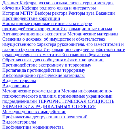
Деканат
Кафедра русского языка, литературы и методик
обучения
Кафедра родного языка и литературы
История МГПУ
Выборы ректора
Ректоры вуза
Вакансии
Противодействие коррупции
Нормативные правовые и иные акты в сфере
противодействия коррупции
Информационные письма
Антикоррупционная экспертиза
Методические материалы
Сведения о доходах, об имуществе и обязательствах
имущественного характера руководителя, его заместителей и
главного бухгалтера
Информация о средней заработной плате
руководителя, его заместителей и главного бухгалтера
Обратная связь для сообщения о фактах коррупции
Противодействие экстремизму и терроризму
Пропаганда противодействия терроризму
Информационно-графические материалы
Видеоматериалы
Видеоролики
Методические рекомендации
Методы информационно-
психологического влияния, применяемые украинскими
подразделениями
ТЕРРОРИСТИЧЕСКАЯ СУЩНОСТЬ
УКРАИНСКИХ РАДИКАЛЬНЫХ СТРУКТУР
Межкультурное взаимодействие
Профилактика деструктивных проявлений
Видеоматериалы
Профилактика мошенничества