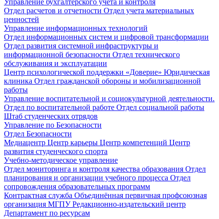
Управление бухгалтерского учета и контроля
Отдел расчетов и отчетности
Отдел учета материальных
ценностей
Управление информационных технологий
Отдел информационных систем и цифровой трансформации
Отдел развития системной инфраструктуры и
информационной безопасности
Отдел технического
обслуживания и эксплуатации
Центр психологической поддержки «Доверие»
Юридическая
клиника
Отдел гражданской обороны и мобилизационной
работы
Управление воспитательной и социокультурной деятельности.
Отдел по воспитательной работе
Отдел социальной работы
Штаб студенческих отрядов
Управление по Безопасности
Отдел Безопасности
Медиацентр
Центр карьеры
Центр компетенций
Центр
развития студенческого спорта
Учебно-методическое управление
Отдел мониторинга и контроля качества образования
Отдел
планирования и организации учебного процесса
Отдел
сопровождения образовательных программ
Контрактная служба
Объединённая первичная профсоюзная
организация МГПУ
Редакционно-издательский центр
Департамент по ресурсам