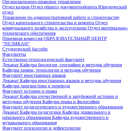
Организационно-правовое управление
Отдел кадров
Отдел общего документооборота
Юридический
отдел
Управление по административной работе и строительству
Отдел капитального строительства и ремонта
Отдел
коммунального хозяйства и эксплуатации
Отдел материально-
технического обеспечения
Приемная комиссия
ОБРАЗОВАТЕЛЬНЫЙ ЦЕНТР
"ПЕЛИКАН"
Студенческий бассейн
Факультеты
Естественно-технологический факультет
Деканат
Кафедра биологии, географии и методик обучения
Кафедра химии, технологии и методик обучения
Факультет иностранных языков
Деканат
Кафедра иностранных языков и методик обучения
Кафедра лингвистики и перевода
Факультет истории и права
Деканат
Кафедра отечественной и зарубежной истории и
методики обучения
Кафедра права и философии
Факультет педагогического и художественного образования
Деканат
Кафедра педагогики
Кафедра дошкольного и
начального образования
Кафедра художественного и
музыкального образования
Факультет психологии и дефектологии