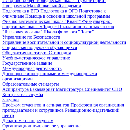
Историко-обществоведческая школа "Гуманитарий"
Программы Малой школьной академии
Подготовка к ЕГЭ
Подготовка к ОГЭ
Подготовка к
олимпиаде
Помощь в освоении школьной программы
Физико-математическая школа "Квант"
Физкультурно-
спортивная школа «Лидер»
Школа иностранных языков
"Языковая мозаика"
Школа филолога "Логос"
Управление по Безопасности
Управление воспитательной и социокультурной деятельности
Социальная поддержка обучающихся
Общежития института
Стипендия
Учебно-методическое управление
Государственное задание
Международная деятельность
Договоры с иностранными и международными
организациями
Образовательные стандарты
Аспирантура
Бакалавриат
Магистратура
Специалитет
СПО
Контрактная служба
Закупки
Профком студентов и аспирантов
Профсоюзная организация
преподавателей и сотрудников
Редакционно-издательский
центр
Департамент по ресурсам
Организационно-правовое управление