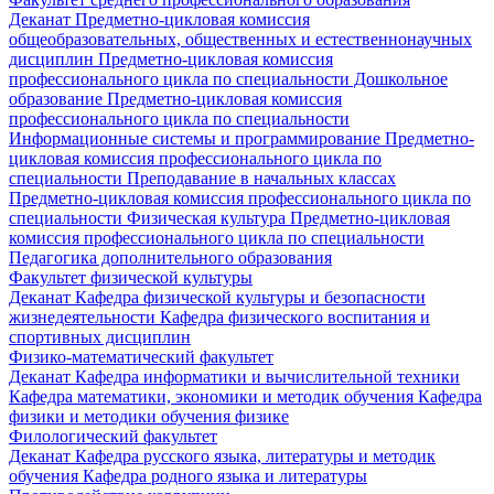
Деканат
Предметно-цикловая комиссия
общеобразовательных, общественных и естественнонаучных
дисциплин
Предметно-цикловая комиссия
профессионального цикла по специальности Дошкольное
образование
Предметно-цикловая комиссия
профессионального цикла по специальности
Информационные системы и программирование
Предметно-
цикловая комиссия профессионального цикла по
специальности Преподавание в начальных классах
Предметно-цикловая комиссия профессионального цикла по
специальности Физическая культура
Предметно-цикловая
комиссия профессионального цикла по специальности
Педагогика дополнительного образования
Факультет физической культуры
Деканат
Кафедра физической культуры и безопасности
жизнедеятельности
Кафедра физического воспитания и
спортивных дисциплин
Физико-математический факультет
Деканат
Кафедра информатики и вычислительной техники
Кафедра математики, экономики и методик обучения
Кафедра
физики и методики обучения физике
Филологический факультет
Деканат
Кафедра русского языка, литературы и методик
обучения
Кафедра родного языка и литературы