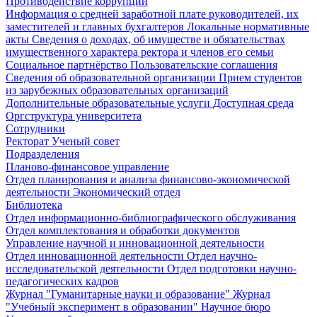
Противодействие коррупции
Информация о средней заработной плате руководителей, их
заместителей и главных бухгалтеров
Локальные нормативные
акты
Сведения о доходах, об имуществе и обязательствах
имущественного характера ректора и членов его семьи
Социальное партнёрство
Пользовательские соглашения
Сведения об образовательной организации
Прием студентов
из зарубежных образовательных организаций
Дополнительные образовательные услуги
Доступная среда
Оргструктура университета
Сотрудники
Ректорат
Ученый совет
Подразделения
Планово-финансовое управление
Отдел планирования и анализа финансово-экономической
деятельности
Экономический отдел
Библиотека
Отдел информационно-библиографического обслуживания
Отдел комплектования и обработки документов
Управление научной и инновационной деятельности
Отдел инновационной деятельности
Отдел научно-
исследовательской деятельности
Отдел подготовки научно-
педагогических кадров
Журнал "Гуманитарные науки и образование"
Журнал
"Учебный эксперимент в образовании"
Научное бюро