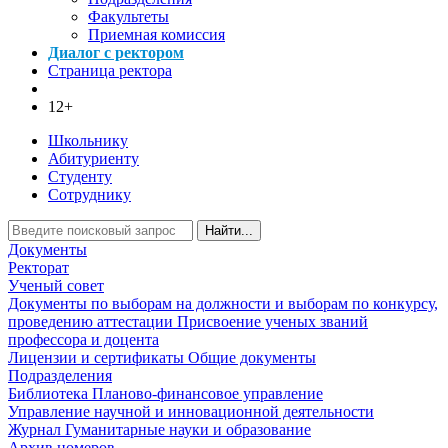
Факультеты
Приемная комиссия
Диалог с ректором
Страница ректора
12+
Школьнику
Абитуриенту
Студенту
Сотруднику
Найти...
Документы
Ректорат
Ученый совет
Документы по выборам на должности и выборам по конкурсу,
проведению аттестации
Присвоение ученых званий
профессора и доцента
Лицензии и сертификаты
Общие документы
Подразделения
Библиотека
Планово-финансовое управление
Управление научной и инновационной деятельности
Журнал Гуманитарные науки и образование
Архив номеров