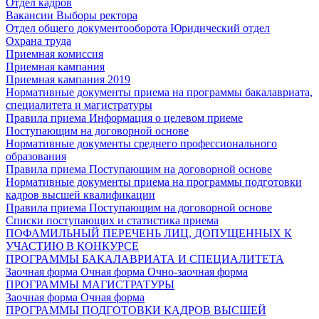
Отдел кадров
Вакансии
Выборы ректора
Отдел общего документооборота
Юридический отдел
Охрана труда
Приемная комиссия
Приемная кампания
Приемная кампания 2019
Нормативные документы приема на программы бакалавриата,
специалитета и магистратуры
Правила приема
Информация о целевом приеме
Поступающим на договорной основе
Нормативные документы среднего профессионального
образования
Правила приема
Поступающим на договорной основе
Нормативные документы приема на программы подготовки
кадров высшей квалификации
Правила приема
Поступающим на договорной основе
Списки поступающих и статистика приема
ПОФАМИЛЬНЫЙ ПЕРЕЧЕНЬ ЛИЦ, ДОПУЩЕННЫХ К
УЧАСТИЮ В КОНКУРСЕ
ПРОГРАММЫ БАКАЛАВРИАТА И СПЕЦИАЛИТЕТА
Заочная форма
Очная форма
Очно-заочная форма
ПРОГРАММЫ МАГИСТРАТУРЫ
Заочная форма
Очная форма
ПРОГРАММЫ ПОДГОТОВКИ КАДРОВ ВЫСШЕЙ