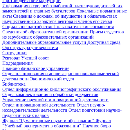
Противодействие коррупции
Информация о средней заработной плате руководителей, их
заместителей и главных бухгалтеров
Локальные нормативные
акты
Сведения о доходах, об имуществе и обязательствах
имущественного характера ректора и членов его семьи
Социальное партнёрство
Пользовательские соглашения
Сведения об образовательной организации
Прием студентов
из зарубежных образовательных организаций
Дополнительные образовательные услуги
Доступная среда
Оргструктура университета
Сотрудники
Ректорат
Ученый совет
Подразделения
Планово-финансовое управление
Отдел планирования и анализа финансово-экономической
деятельности
Экономический отдел
Библиотека
Отдел информационно-библиографического обслуживания
Отдел комплектования и обработки документов
Управление научной и инновационной деятельности
Отдел инновационной деятельности
Отдел научно-
исследовательской деятельности
Отдел подготовки научно-
педагогических кадров
Журнал "Гуманитарные науки и образование"
Журнал
"Учебный эксперимент в образовании"
Научное бюро