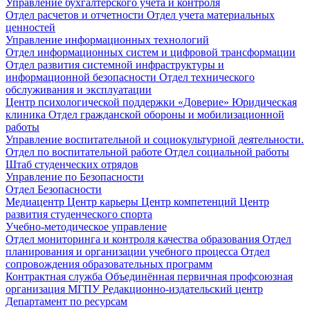
Управление бухгалтерского учета и контроля
Отдел расчетов и отчетности
Отдел учета материальных
ценностей
Управление информационных технологий
Отдел информационных систем и цифровой трансформации
Отдел развития системной инфраструктуры и
информационной безопасности
Отдел технического
обслуживания и эксплуатации
Центр психологической поддержки «Доверие»
Юридическая
клиника
Отдел гражданской обороны и мобилизационной
работы
Управление воспитательной и социокультурной деятельности.
Отдел по воспитательной работе
Отдел социальной работы
Штаб студенческих отрядов
Управление по Безопасности
Отдел Безопасности
Медиацентр
Центр карьеры
Центр компетенций
Центр
развития студенческого спорта
Учебно-методическое управление
Отдел мониторинга и контроля качества образования
Отдел
планирования и организации учебного процесса
Отдел
сопровождения образовательных программ
Контрактная служба
Объединённая первичная профсоюзная
организация МГПУ
Редакционно-издательский центр
Департамент по ресурсам