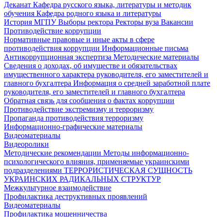
Деканат
Кафедра русского языка, литературы и методик
обучения
Кафедра родного языка и литературы
История МГПУ
Выборы ректора
Ректоры вуза
Вакансии
Противодействие коррупции
Нормативные правовые и иные акты в сфере
противодействия коррупции
Информационные письма
Антикоррупционная экспертиза
Методические материалы
Сведения о доходах, об имуществе и обязательствах
имущественного характера руководителя, его заместителей и
главного бухгалтера
Информация о средней заработной плате
руководителя, его заместителей и главного бухгалтера
Обратная связь для сообщения о фактах коррупции
Противодействие экстремизму и терроризму
Пропаганда противодействия терроризму
Информационно-графические материалы
Видеоматериалы
Видеоролики
Методические рекомендации
Методы информационно-
психологического влияния, применяемые украинскими
подразделениями
ТЕРРОРИСТИЧЕСКАЯ СУЩНОСТЬ
УКРАИНСКИХ РАДИКАЛЬНЫХ СТРУКТУР
Межкультурное взаимодействие
Профилактика деструктивных проявлений
Видеоматериалы
Профилактика мошенничества