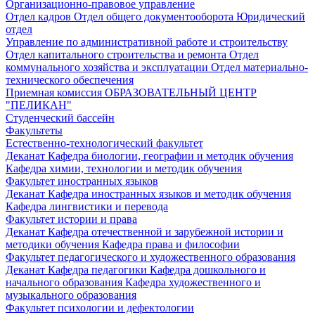
Организационно-правовое управление
Отдел кадров
Отдел общего документооборота
Юридический
отдел
Управление по административной работе и строительству
Отдел капитального строительства и ремонта
Отдел
коммунального хозяйства и эксплуатации
Отдел материально-
технического обеспечения
Приемная комиссия
ОБРАЗОВАТЕЛЬНЫЙ ЦЕНТР
"ПЕЛИКАН"
Студенческий бассейн
Факультеты
Естественно-технологический факультет
Деканат
Кафедра биологии, географии и методик обучения
Кафедра химии, технологии и методик обучения
Факультет иностранных языков
Деканат
Кафедра иностранных языков и методик обучения
Кафедра лингвистики и перевода
Факультет истории и права
Деканат
Кафедра отечественной и зарубежной истории и
методики обучения
Кафедра права и философии
Факультет педагогического и художественного образования
Деканат
Кафедра педагогики
Кафедра дошкольного и
начального образования
Кафедра художественного и
музыкального образования
Факультет психологии и дефектологии