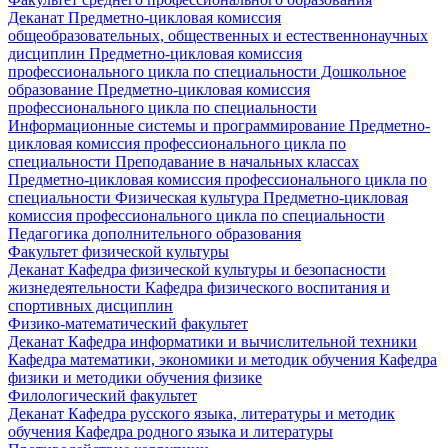
Деканат
Предметно-цикловая комиссия
общеобразовательных, общественных и естественнонаучных
дисциплин
Предметно-цикловая комиссия
профессионального цикла по специальности Дошкольное
образование
Предметно-цикловая комиссия
профессионального цикла по специальности
Информационные системы и программирование
Предметно-
цикловая комиссия профессионального цикла по
специальности Преподавание в начальных классах
Предметно-цикловая комиссия профессионального цикла по
специальности Физическая культура
Предметно-цикловая
комиссия профессионального цикла по специальности
Педагогика дополнительного образования
Факультет физической культуры
Деканат
Кафедра физической культуры и безопасности
жизнедеятельности
Кафедра физического воспитания и
спортивных дисциплин
Физико-математический факультет
Деканат
Кафедра информатики и вычислительной техники
Кафедра математики, экономики и методик обучения
Кафедра
физики и методики обучения физике
Филологический факультет
Деканат
Кафедра русского языка, литературы и методик
обучения
Кафедра родного языка и литературы