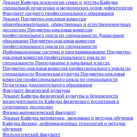
Деканат
Кафедра психологии семьи и детства
Кафедра
специальной педагогики и медицинских основ дефектологии
Факультет среднего профессионального образования
Деканат
Предметно-цикловая комиссия
общеобразовательных, общественных и естественнонаучных
дисциплин
Предметно-цикловая комиссия
профессионального цикла по специальности Дошкольное
образование
Предметно-цикловая комиссия
профессионального цикла по специальности
Информационные системы и программирование
Предметно-
цикловая комиссия профессионального цикла по
специальности Преподавание в начальных классах
Предметно-цикловая комиссия профессионального цикла по
специальности Физическая культура
Предметно-цикловая
комиссия профессионального цикла по специальности
Педагогика дополнительного образования
Факультет физической культуры
Деканат
Кафедра физической культуры и безопасности
жизнедеятельности
Кафедра физического воспитания и
спортивных дисциплин
Физико-математический факультет
Деканат
Кафедра математики, экономики и методик обучения
Кафедра физики, информационных технологий и методик
обучения
Филологический факультет