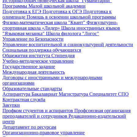
Историко-обществоведческая школа "Гуманитарий"
Программы Малой школьной академии
Подготовка к ЕГЭ
Подготовка к ОГЭ
Подготовка к
олимпиаде
Помощь в освоении школьной программы
Физико-математическая школа "Квант"
Физкультурно-
спортивная школа «Лидер»
Школа иностранных языков
"Языковая мозаика"
Школа филолога "Логос"
Управление по Безопасности
Управление воспитательной и социокультурной деятельности
Социальная поддержка обучающихся
Общежития института
Стипендия
Учебно-методическое управление
Государственное задание
Международная деятельность
Договоры с иностранными и международными
организациями
Образовательные стандарты
Аспирантура
Бакалавриат
Магистратура
Специалитет
СПО
Контрактная служба
Закупки
Профком студентов и аспирантов
Профсоюзная организация
преподавателей и сотрудников
Редакционно-издательский
центр
Департамент по ресурсам
Организационно-правовое управление