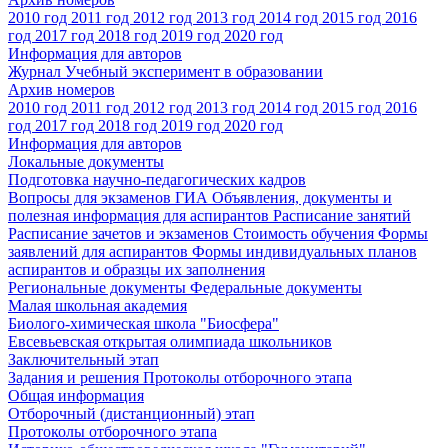
2010 год
2011 год
2012 год
2013 год
2014 год
2015 год
2016
год
2017 год
2018 год
2019 год
2020 год
Информация для авторов
Журнал Учебный эксперимент в образовании
Архив номеров
2010 год
2011 год
2012 год
2013 год
2014 год
2015 год
2016
год
2017 год
2018 год
2019 год
2020 год
Информация для авторов
Локальные документы
Подготовка научно-педагогических кадров
Вопросы для экзаменов
ГИА
Объявления, документы и
полезная информация для аспирантов
Расписание занятий
Расписание зачетов и экзаменов
Стоимость обучения
Формы
заявлений для аспирантов
Формы индивидуальных планов
аспирантов и образцы их заполнения
Региональные документы
Федеральные документы
Малая школьная академия
Биолого-химическая школа "Биосфера"
Евсевьевская открытая олимпиада школьников
Заключительный этап
Задания и решения
Протоколы отборочного этапа
Общая информация
Отборочный (дистанционный) этап
Протоколы отборочного этапа