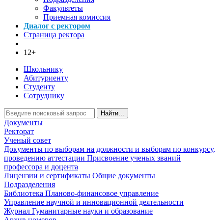
Факультеты
Приемная комиссия
Диалог с ректором
Страница ректора
12+
Школьнику
Абитуриенту
Студенту
Сотруднику
Найти...
Документы
Ректорат
Ученый совет
Документы по выборам на должности и выборам по конкурсу,
проведению аттестации
Присвоение ученых званий
профессора и доцента
Лицензии и сертификаты
Общие документы
Подразделения
Библиотека
Планово-финансовое управление
Управление научной и инновационной деятельности
Журнал Гуманитарные науки и образование
Архив номеров