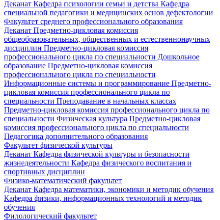
Деканат
Кафедра психологии семьи и детства
Кафедра
специальной педагогики и медицинских основ дефектологии
Факультет среднего профессионального образования
Деканат
Предметно-цикловая комиссия
общеобразовательных, общественных и естественнонаучных
дисциплин
Предметно-цикловая комиссия
профессионального цикла по специальности Дошкольное
образование
Предметно-цикловая комиссия
профессионального цикла по специальности
Информационные системы и программирование
Предметно-
цикловая комиссия профессионального цикла по
специальности Преподавание в начальных классах
Предметно-цикловая комиссия профессионального цикла по
специальности Физическая культура
Предметно-цикловая
комиссия профессионального цикла по специальности
Педагогика дополнительного образования
Факультет физической культуры
Деканат
Кафедра физической культуры и безопасности
жизнедеятельности
Кафедра физического воспитания и
спортивных дисциплин
Физико-математический факультет
Деканат
Кафедра математики, экономики и методик обучения
Кафедра физики, информационных технологий и методик
обучения
Филологический факультет