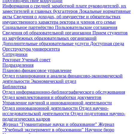
Противодействие коррупции
Информация о средней заработной плате руководителей, их
заместителей и главных бухгалтеров
Локальные нормативные
акты
Сведения о доходах, об имуществе и обязательствах
имущественного характера ректора и членов его семьи
Социальное партнёрство
Пользовательские соглашения
Сведения об образовательной организации
Прием студентов
из зарубежных образовательных организаций
Дополнительные образовательные услуги
Доступная среда
Оргструктура университета
Сотрудники
Ректорат
Ученый совет
Подразделения
Планово-финансовое управление
Отдел планирования и анализа финансово-экономической
деятельности
Экономический отдел
Библиотека
Отдел информационно-библиографического обслуживания
Отдел комплектования и обработки документов
Управление научной и инновационной деятельности
Отдел инновационной деятельности
Отдел научно-
исследовательской деятельности
Отдел подготовки научно-
педагогических кадров
Журнал "Гуманитарные науки и образование"
Журнал
"Учебный эксперимент в образовании"
Научное бюро