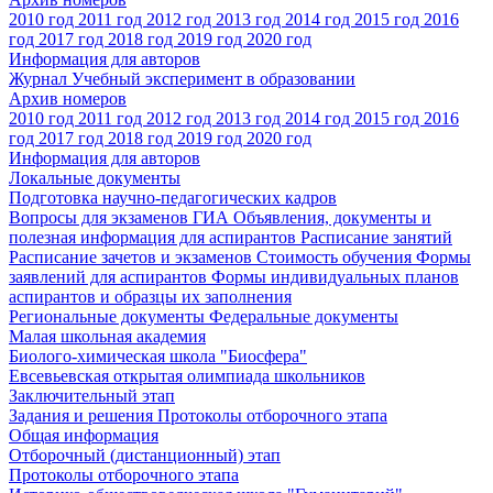
2010 год
2011 год
2012 год
2013 год
2014 год
2015 год
2016
год
2017 год
2018 год
2019 год
2020 год
Информация для авторов
Журнал Учебный эксперимент в образовании
Архив номеров
2010 год
2011 год
2012 год
2013 год
2014 год
2015 год
2016
год
2017 год
2018 год
2019 год
2020 год
Информация для авторов
Локальные документы
Подготовка научно-педагогических кадров
Вопросы для экзаменов
ГИА
Объявления, документы и
полезная информация для аспирантов
Расписание занятий
Расписание зачетов и экзаменов
Стоимость обучения
Формы
заявлений для аспирантов
Формы индивидуальных планов
аспирантов и образцы их заполнения
Региональные документы
Федеральные документы
Малая школьная академия
Биолого-химическая школа "Биосфера"
Евсевьевская открытая олимпиада школьников
Заключительный этап
Задания и решения
Протоколы отборочного этапа
Общая информация
Отборочный (дистанционный) этап
Протоколы отборочного этапа