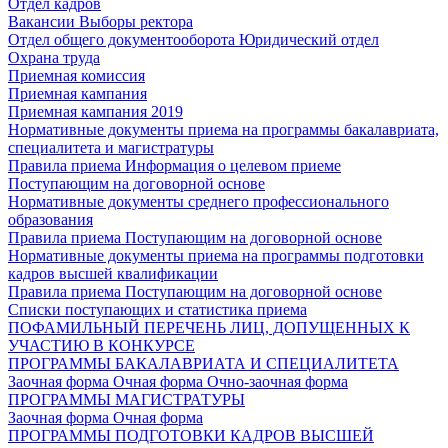
Отдел кадров
Вакансии
Выборы ректора
Отдел общего документооборота
Юридический отдел
Охрана труда
Приемная комиссия
Приемная кампания
Приемная кампания 2019
Нормативные документы приема на программы бакалавриата,
специалитета и магистратуры
Правила приема
Информация о целевом приеме
Поступающим на договорной основе
Нормативные документы среднего профессионального
образования
Правила приема
Поступающим на договорной основе
Нормативные документы приема на программы подготовки
кадров высшей квалификации
Правила приема
Поступающим на договорной основе
Списки поступающих и статистика приема
ПОФАМИЛЬНЫЙ ПЕРЕЧЕНЬ ЛИЦ, ДОПУЩЕННЫХ К
УЧАСТИЮ В КОНКУРСЕ
ПРОГРАММЫ БАКАЛАВРИАТА И СПЕЦИАЛИТЕТА
Заочная форма
Очная форма
Очно-заочная форма
ПРОГРАММЫ МАГИСТРАТУРЫ
Заочная форма
Очная форма
ПРОГРАММЫ ПОДГОТОВКИ КАДРОВ ВЫСШЕЙ