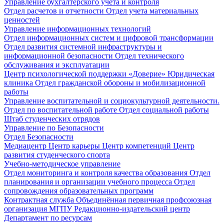
Управление бухгалтерского учета и контроля
Отдел расчетов и отчетности
Отдел учета материальных
ценностей
Управление информационных технологий
Отдел информационных систем и цифровой трансформации
Отдел развития системной инфраструктуры и
информационной безопасности
Отдел технического
обслуживания и эксплуатации
Центр психологической поддержки «Доверие»
Юридическая
клиника
Отдел гражданской обороны и мобилизационной
работы
Управление воспитательной и социокультурной деятельности.
Отдел по воспитательной работе
Отдел социальной работы
Штаб студенческих отрядов
Управление по Безопасности
Отдел Безопасности
Медиацентр
Центр карьеры
Центр компетенций
Центр
развития студенческого спорта
Учебно-методическое управление
Отдел мониторинга и контроля качества образования
Отдел
планирования и организации учебного процесса
Отдел
сопровождения образовательных программ
Контрактная служба
Объединённая первичная профсоюзная
организация МГПУ
Редакционно-издательский центр
Департамент по ресурсам