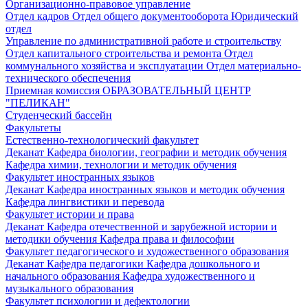
Организационно-правовое управление
Отдел кадров
Отдел общего документооборота
Юридический
отдел
Управление по административной работе и строительству
Отдел капитального строительства и ремонта
Отдел
коммунального хозяйства и эксплуатации
Отдел материально-
технического обеспечения
Приемная комиссия
ОБРАЗОВАТЕЛЬНЫЙ ЦЕНТР
"ПЕЛИКАН"
Студенческий бассейн
Факультеты
Естественно-технологический факультет
Деканат
Кафедра биологии, географии и методик обучения
Кафедра химии, технологии и методик обучения
Факультет иностранных языков
Деканат
Кафедра иностранных языков и методик обучения
Кафедра лингвистики и перевода
Факультет истории и права
Деканат
Кафедра отечественной и зарубежной истории и
методики обучения
Кафедра права и философии
Факультет педагогического и художественного образования
Деканат
Кафедра педагогики
Кафедра дошкольного и
начального образования
Кафедра художественного и
музыкального образования
Факультет психологии и дефектологии