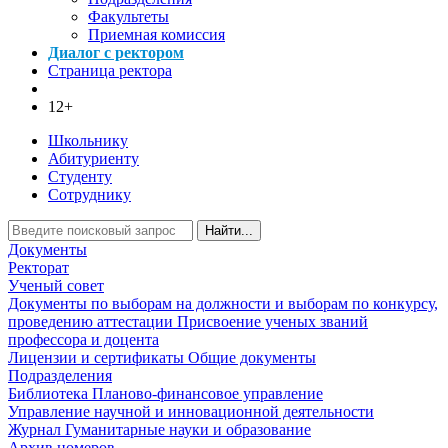
Факультеты
Приемная комиссия
Диалог с ректором
Страница ректора
12+
Школьнику
Абитуриенту
Студенту
Сотруднику
Найти...
Документы
Ректорат
Ученый совет
Документы по выборам на должности и выборам по конкурсу,
проведению аттестации
Присвоение ученых званий
профессора и доцента
Лицензии и сертификаты
Общие документы
Подразделения
Библиотека
Планово-финансовое управление
Управление научной и инновационной деятельности
Журнал Гуманитарные науки и образование
Архив номеров