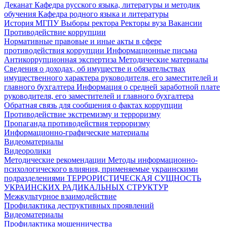
Деканат
Кафедра русского языка, литературы и методик
обучения
Кафедра родного языка и литературы
История МГПУ
Выборы ректора
Ректоры вуза
Вакансии
Противодействие коррупции
Нормативные правовые и иные акты в сфере
противодействия коррупции
Информационные письма
Антикоррупционная экспертиза
Методические материалы
Сведения о доходах, об имуществе и обязательствах
имущественного характера руководителя, его заместителей и
главного бухгалтера
Информация о средней заработной плате
руководителя, его заместителей и главного бухгалтера
Обратная связь для сообщения о фактах коррупции
Противодействие экстремизму и терроризму
Пропаганда противодействия терроризму
Информационно-графические материалы
Видеоматериалы
Видеоролики
Методические рекомендации
Методы информационно-
психологического влияния, применяемые украинскими
подразделениями
ТЕРРОРИСТИЧЕСКАЯ СУЩНОСТЬ
УКРАИНСКИХ РАДИКАЛЬНЫХ СТРУКТУР
Межкультурное взаимодействие
Профилактика деструктивных проявлений
Видеоматериалы
Профилактика мошенничества