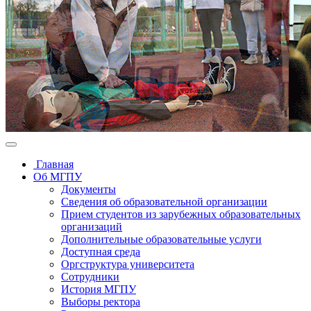
Главная
Об МГПУ
Документы
Сведения об образовательной организации
Прием студентов из зарубежных образовательных
организаций
Дополнительные образовательные услуги
Доступная среда
Оргструктура университета
Сотрудники
История МГПУ
Выборы ректора