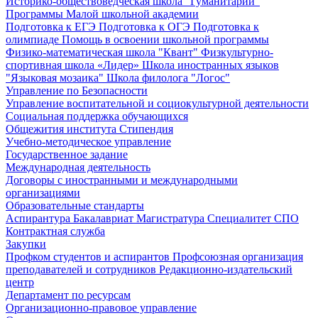
Историко-обществоведческая школа "Гуманитарий"
Программы Малой школьной академии
Подготовка к ЕГЭ
Подготовка к ОГЭ
Подготовка к
олимпиаде
Помощь в освоении школьной программы
Физико-математическая школа "Квант"
Физкультурно-
спортивная школа «Лидер»
Школа иностранных языков
"Языковая мозаика"
Школа филолога "Логос"
Управление по Безопасности
Управление воспитательной и социокультурной деятельности
Социальная поддержка обучающихся
Общежития института
Стипендия
Учебно-методическое управление
Государственное задание
Международная деятельность
Договоры с иностранными и международными
организациями
Образовательные стандарты
Аспирантура
Бакалавриат
Магистратура
Специалитет
СПО
Контрактная служба
Закупки
Профком студентов и аспирантов
Профсоюзная организация
преподавателей и сотрудников
Редакционно-издательский
центр
Департамент по ресурсам
Организационно-правовое управление