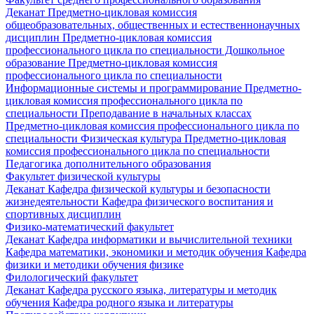
Деканат
Предметно-цикловая комиссия
общеобразовательных, общественных и естественнонаучных
дисциплин
Предметно-цикловая комиссия
профессионального цикла по специальности Дошкольное
образование
Предметно-цикловая комиссия
профессионального цикла по специальности
Информационные системы и программирование
Предметно-
цикловая комиссия профессионального цикла по
специальности Преподавание в начальных классах
Предметно-цикловая комиссия профессионального цикла по
специальности Физическая культура
Предметно-цикловая
комиссия профессионального цикла по специальности
Педагогика дополнительного образования
Факультет физической культуры
Деканат
Кафедра физической культуры и безопасности
жизнедеятельности
Кафедра физического воспитания и
спортивных дисциплин
Физико-математический факультет
Деканат
Кафедра информатики и вычислительной техники
Кафедра математики, экономики и методик обучения
Кафедра
физики и методики обучения физике
Филологический факультет
Деканат
Кафедра русского языка, литературы и методик
обучения
Кафедра родного языка и литературы