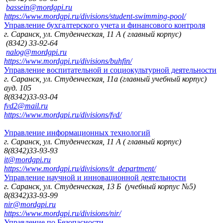
bassein@mordgpi.ru
https://www.mordgpi.ru/divisions/student-swimming-pool/
Управление бухгалтерского учета и финансового контроля
г. Саранск, ул. Студенческая, 11 А ( главный корпус)
(8342) 33-92-64
nalog@mordgpi.ru
https://www.mordgpi.ru/divisions/buhfin/
Управление воспитательной и социокультурной деятельности
г. Саранск, ул. Студенческая, 11а (главный учебный корпус)
ауд. 105
8(8342)33-93-04
fvd2@mail.ru
https://www.mordgpi.ru/divisions/fvd/
Управление информационных технологий
г. Саранск, ул. Студенческая, 11 А ( главный корпус)
8(8342)33-93-93
it@mordgpi.ru
https://www.mordgpi.ru/divisions/it_department/
Управление научной и инновационной деятельности
г. Саранск, ул. Студенческая, 13 Б (учебный корпус №5)
8(8342)33-93-99
nir@mordgpi.ru
https://www.mordgpi.ru/divisions/nir/
Управление по Безопасности