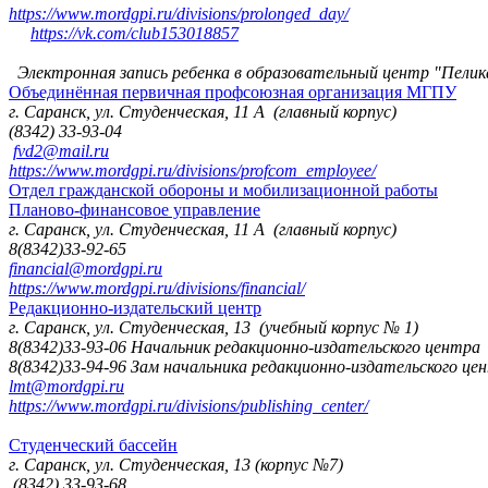
https://www.mordgpi.ru/divisions/prolonged_day/
https://vk.com/club153018857
Электронная запись ребенка в образовательный центр "Пелик
Объединённая первичная профсоюзная организация МГПУ
г. Саранск, ул. Студенческая, 11 А (главный корпус)
(8342) 33-93-04
fvd2@mail.ru
https://www.mordgpi.ru/divisions/profcom_employee/
Отдел гражданской обороны и мобилизационной работы
Планово-финансовое управление
г. Саранск, ул. Студенческая, 11 А (главный корпус)
8(8342)33-92-65
financial@mordgpi.ru
https://www.mordgpi.ru/divisions/financial/
Редакционно-издательский центр
г. Саранск, ул. Студенческая, 13 (учебный корпус № 1)
8(8342)33-93-06 Начальник редакционно-издательского центра
8(8342)33-94-96 Зам начальника редакционно-издательского це
lmt@mordgpi.ru
https://www.mordgpi.ru/divisions/publishing_center/
Студенческий бассейн
г. Саранск, ул. Студенческая, 13 (корпус №7)
(8342) 33-93-68