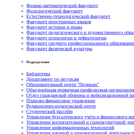
Физико-математический факультет
Филологический факультет
Естественно-технологический факультет
Факультет иностранных языков
Факультет истории и права
Факультет педагогического и художественного обра
Факультет психологии и дефектологии
Факультет среднего профессионального образовани
Факультет физической культуры
Подразделения
Библиотека
Департамент по ресурсам
Образовательный центр "Пеликан"
Объединённая первичная профсоюзная организац
Отдел гражданской обороны и мобилизационной р
Планово-финансовое управление
Редакционно-издательский центр
Студенческий бассейн
Управление бухгалтерского учета и финансового ко
Управление воспитательной и социокультурной дея
Управление информационных технологий
Управление научной и инновационной деятельност