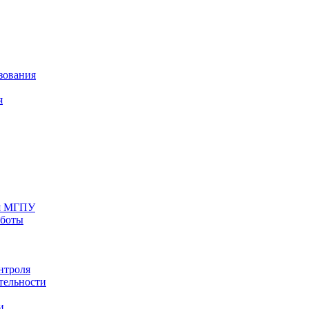
зования
я
ия МГПУ
аботы
нтроля
тельности
и