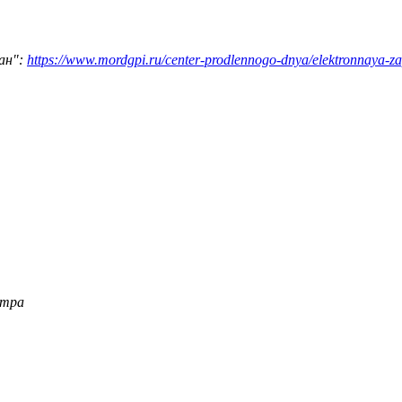
ан":
https://www.mordgpi.ru/center-prodlennogo-dnya/elektronnaya-za
нтра