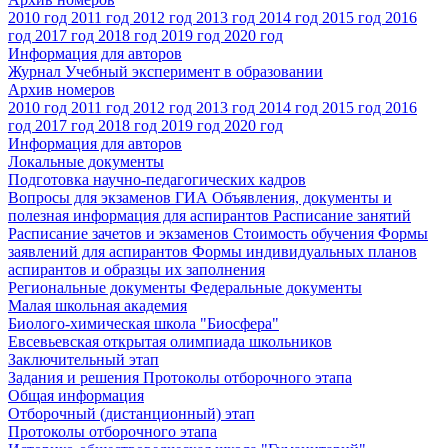
2010 год
2011 год
2012 год
2013 год
2014 год
2015 год
2016
год
2017 год
2018 год
2019 год
2020 год
Информация для авторов
Журнал Учебный эксперимент в образовании
Архив номеров
2010 год
2011 год
2012 год
2013 год
2014 год
2015 год
2016
год
2017 год
2018 год
2019 год
2020 год
Информация для авторов
Локальные документы
Подготовка научно-педагогических кадров
Вопросы для экзаменов
ГИА
Объявления, документы и
полезная информация для аспирантов
Расписание занятий
Расписание зачетов и экзаменов
Стоимость обучения
Формы
заявлений для аспирантов
Формы индивидуальных планов
аспирантов и образцы их заполнения
Региональные документы
Федеральные документы
Малая школьная академия
Биолого-химическая школа "Биосфера"
Евсевьевская открытая олимпиада школьников
Заключительный этап
Задания и решения
Протоколы отборочного этапа
Общая информация
Отборочный (дистанционный) этап
Протоколы отборочного этапа