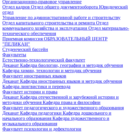
Организационно-правовое управление
Отдел кадров
Отдел общего документооборота
Юридический
отдел
Управление по административной работе и строительству
Отдел капитального строительства и ремонта
Отдел
коммунального хозяйства и эксплуатации
Отдел материально-
технического обеспечения
Приемная комиссия
ОБРАЗОВАТЕЛЬНЫЙ ЦЕНТР
"ПЕЛИКАН"
Студенческий бассейн
Факультеты
Естественно-технологический факультет
Деканат
Кафедра биологии, географии и методик обучения
Кафедра химии, технологии и методик обучения
Факультет иностранных языков
Деканат
Кафедра иностранных языков и методик обучения
Кафедра лингвистики и перевода
Факультет истории и права
Деканат
Кафедра отечественной и зарубежной истории и
методики обучения
Кафедра права и философии
Факультет педагогического и художественного образования
Деканат
Кафедра педагогики
Кафедра дошкольного и
начального образования
Кафедра художественного и
музыкального образования
Факультет психологии и дефектологии