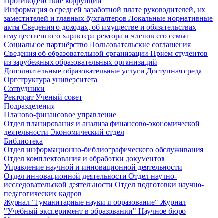
Противодействие коррупции
Информация о средней заработной плате руководителей, их
заместителей и главных бухгалтеров
Локальные нормативные
акты
Сведения о доходах, об имуществе и обязательствах
имущественного характера ректора и членов его семьи
Социальное партнёрство
Пользовательские соглашения
Сведения об образовательной организации
Прием студентов
из зарубежных образовательных организаций
Дополнительные образовательные услуги
Доступная среда
Оргструктура университета
Сотрудники
Ректорат
Ученый совет
Подразделения
Планово-финансовое управление
Отдел планирования и анализа финансово-экономической
деятельности
Экономический отдел
Библиотека
Отдел информационно-библиографического обслуживания
Отдел комплектования и обработки документов
Управление научной и инновационной деятельности
Отдел инновационной деятельности
Отдел научно-
исследовательской деятельности
Отдел подготовки научно-
педагогических кадров
Журнал "Гуманитарные науки и образование"
Журнал
"Учебный эксперимент в образовании"
Научное бюро