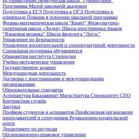
Историко-обществоведческая школа "Гуманитарий"
Программы Малой школьной академии
Подготовка к ЕГЭ
Подготовка к ОГЭ
Подготовка к
олимпиаде
Помощь в освоении школьной программы
Физико-математическая школа "Квант"
Физкультурно-
спортивная школа «Лидер»
Школа иностранных языков
"Языковая мозаика"
Школа филолога "Логос"
Управление по Безопасности
Управление воспитательной и социокультурной деятельности
Социальная поддержка обучающихся
Общежития института
Стипендия
Учебно-методическое управление
Государственное задание
Международная деятельность
Договоры с иностранными и международными
организациями
Образовательные стандарты
Аспирантура
Бакалавриат
Магистратура
Специалитет
СПО
Контрактная служба
Закупки
Профком студентов и аспирантов
Профсоюзная организация
преподавателей и сотрудников
Редакционно-издательский
центр
Департамент по ресурсам
Организационно-правовое управление