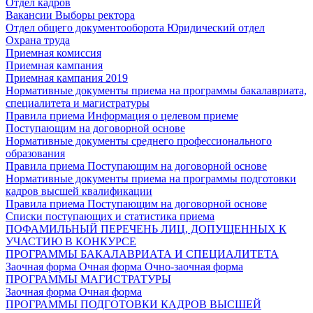
Отдел кадров
Вакансии
Выборы ректора
Отдел общего документооборота
Юридический отдел
Охрана труда
Приемная комиссия
Приемная кампания
Приемная кампания 2019
Нормативные документы приема на программы бакалавриата,
специалитета и магистратуры
Правила приема
Информация о целевом приеме
Поступающим на договорной основе
Нормативные документы среднего профессионального
образования
Правила приема
Поступающим на договорной основе
Нормативные документы приема на программы подготовки
кадров высшей квалификации
Правила приема
Поступающим на договорной основе
Списки поступающих и статистика приема
ПОФАМИЛЬНЫЙ ПЕРЕЧЕНЬ ЛИЦ, ДОПУЩЕННЫХ К
УЧАСТИЮ В КОНКУРСЕ
ПРОГРАММЫ БАКАЛАВРИАТА И СПЕЦИАЛИТЕТА
Заочная форма
Очная форма
Очно-заочная форма
ПРОГРАММЫ МАГИСТРАТУРЫ
Заочная форма
Очная форма
ПРОГРАММЫ ПОДГОТОВКИ КАДРОВ ВЫСШЕЙ