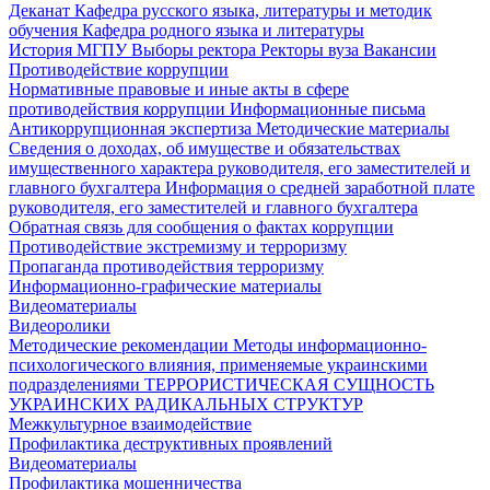
Деканат
Кафедра русского языка, литературы и методик
обучения
Кафедра родного языка и литературы
История МГПУ
Выборы ректора
Ректоры вуза
Вакансии
Противодействие коррупции
Нормативные правовые и иные акты в сфере
противодействия коррупции
Информационные письма
Антикоррупционная экспертиза
Методические материалы
Сведения о доходах, об имуществе и обязательствах
имущественного характера руководителя, его заместителей и
главного бухгалтера
Информация о средней заработной плате
руководителя, его заместителей и главного бухгалтера
Обратная связь для сообщения о фактах коррупции
Противодействие экстремизму и терроризму
Пропаганда противодействия терроризму
Информационно-графические материалы
Видеоматериалы
Видеоролики
Методические рекомендации
Методы информационно-
психологического влияния, применяемые украинскими
подразделениями
ТЕРРОРИСТИЧЕСКАЯ СУЩНОСТЬ
УКРАИНСКИХ РАДИКАЛЬНЫХ СТРУКТУР
Межкультурное взаимодействие
Профилактика деструктивных проявлений
Видеоматериалы
Профилактика мошенничества