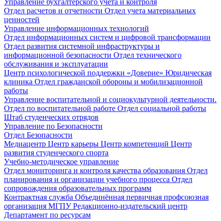
Управление бухгалтерского учета и контроля
Отдел расчетов и отчетности
Отдел учета материальных
ценностей
Управление информационных технологий
Отдел информационных систем и цифровой трансформации
Отдел развития системной инфраструктуры и
информационной безопасности
Отдел технического
обслуживания и эксплуатации
Центр психологической поддержки «Доверие»
Юридическая
клиника
Отдел гражданской обороны и мобилизационной
работы
Управление воспитательной и социокультурной деятельности.
Отдел по воспитательной работе
Отдел социальной работы
Штаб студенческих отрядов
Управление по Безопасности
Отдел Безопасности
Медиацентр
Центр карьеры
Центр компетенций
Центр
развития студенческого спорта
Учебно-методическое управление
Отдел мониторинга и контроля качества образования
Отдел
планирования и организации учебного процесса
Отдел
сопровождения образовательных программ
Контрактная служба
Объединённая первичная профсоюзная
организация МГПУ
Редакционно-издательский центр
Департамент по ресурсам