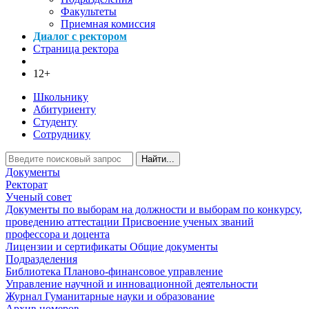
Факультеты
Приемная комиссия
Диалог с ректором
Страница ректора
12+
Школьнику
Абитуриенту
Студенту
Сотруднику
Найти...
Документы
Ректорат
Ученый совет
Документы по выборам на должности и выборам по конкурсу,
проведению аттестации
Присвоение ученых званий
профессора и доцента
Лицензии и сертификаты
Общие документы
Подразделения
Библиотека
Планово-финансовое управление
Управление научной и инновационной деятельности
Журнал Гуманитарные науки и образование
Архив номеров