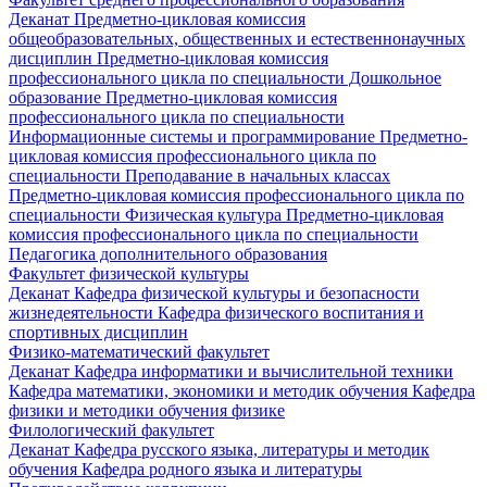
Деканат
Предметно-цикловая комиссия
общеобразовательных, общественных и естественнонаучных
дисциплин
Предметно-цикловая комиссия
профессионального цикла по специальности Дошкольное
образование
Предметно-цикловая комиссия
профессионального цикла по специальности
Информационные системы и программирование
Предметно-
цикловая комиссия профессионального цикла по
специальности Преподавание в начальных классах
Предметно-цикловая комиссия профессионального цикла по
специальности Физическая культура
Предметно-цикловая
комиссия профессионального цикла по специальности
Педагогика дополнительного образования
Факультет физической культуры
Деканат
Кафедра физической культуры и безопасности
жизнедеятельности
Кафедра физического воспитания и
спортивных дисциплин
Физико-математический факультет
Деканат
Кафедра информатики и вычислительной техники
Кафедра математики, экономики и методик обучения
Кафедра
физики и методики обучения физике
Филологический факультет
Деканат
Кафедра русского языка, литературы и методик
обучения
Кафедра родного языка и литературы