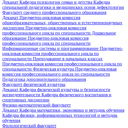
Деканат
Кафедра психологии семьи и детства
Кафедра
специальной педагогики и медицинских основ дефектологии
Факультет среднего профессионального образования
Деканат
Предметно-цикловая комиссия
общеобразовательных, общественных и естественнонаучных
дисциплин
Предметно-цикловая комиссия
профессионального цикла по специальности Дошкольное
образование
Предметно-цикловая комиссия
профессионального цикла по специальности
Информационные системы и программирование
Предметно-
цикловая комиссия профессионального цикла по
специальности Преподавание в начальных классах
Предметно-цикловая комиссия профессионального цикла по
специальности Физическая культура
Предметно-цикловая
комиссия профессионального цикла по специальности
Педагогика дополнительного образования
Факультет физической культуры
Деканат
Кафедра физической культуры и безопасности
жизнедеятельности
Кафедра физического воспитания и
спортивных дисциплин
Физико-математический факультет
Деканат
Кафедра математики, экономики и методик обучения
Кафедра физики, информационных технологий и методик
обучения
Филологический факультет