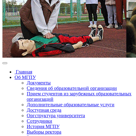
Главная
Об МГПУ
Документы
Сведения об образовательной организации
Прием студентов из зарубежных образовательных
организаций
Дополнительные образовательные услуги
Доступная среда
Оргструктура университета
Сотрудники
История МГПУ
Выборы ректора