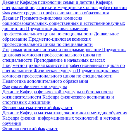
Деканат
Кафедра психологии семьи и детства
Кафедра
специальной педагогики и медицинских основ дефектологии
Факультет среднего профессионального образования
Деканат
Предметно-цикловая комиссия
общеобразовательных, общественных и естественнонаучных
дисциплин
Предметно-цикловая комиссия
профессионального цикла по специальности Дошкольное
образование
Предметно-цикловая комиссия
профессионального цикла по специальности
Информационные системы и программирование
Предметно-
цикловая комиссия профессионального цикла по
специальности Преподавание в начальных классах
Предметно-цикловая комиссия профессионального цикла по
специальности Физическая культура
Предметно-цикловая
комиссия профессионального цикла по специальности
Педагогика дополнительного образования
Факультет физической культуры
Деканат
Кафедра физической культуры и безопасности
жизнедеятельности
Кафедра физического воспитания и
спортивных дисциплин
Физико-математический факультет
Деканат
Кафедра математики, экономики и методик обучения
Кафедра физики, информационных технологий и методик
обучения
Филологический факультет