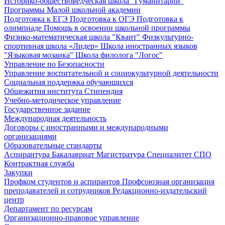
Историко-обществоведческая школа "Гуманитарий"
Программы Малой школьной академии
Подготовка к ЕГЭ
Подготовка к ОГЭ
Подготовка к
олимпиаде
Помощь в освоении школьной программы
Физико-математическая школа "Квант"
Физкультурно-
спортивная школа «Лидер»
Школа иностранных языков
"Языковая мозаика"
Школа филолога "Логос"
Управление по Безопасности
Управление воспитательной и социокультурной деятельности
Социальная поддержка обучающихся
Общежития института
Стипендия
Учебно-методическое управление
Государственное задание
Международная деятельность
Договоры с иностранными и международными
организациями
Образовательные стандарты
Аспирантура
Бакалавриат
Магистратура
Специалитет
СПО
Контрактная служба
Закупки
Профком студентов и аспирантов
Профсоюзная организация
преподавателей и сотрудников
Редакционно-издательский
центр
Департамент по ресурсам
Организационно-правовое управление