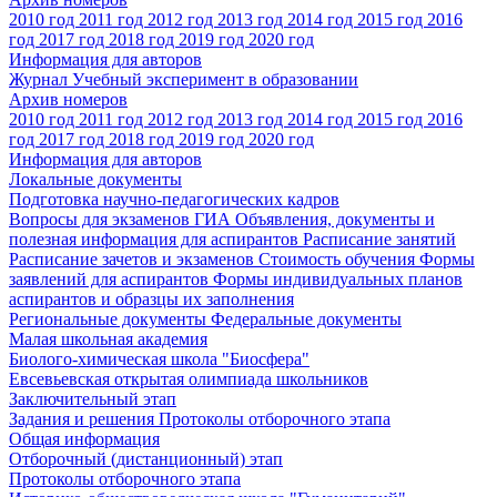
2010 год
2011 год
2012 год
2013 год
2014 год
2015 год
2016
год
2017 год
2018 год
2019 год
2020 год
Информация для авторов
Журнал Учебный эксперимент в образовании
Архив номеров
2010 год
2011 год
2012 год
2013 год
2014 год
2015 год
2016
год
2017 год
2018 год
2019 год
2020 год
Информация для авторов
Локальные документы
Подготовка научно-педагогических кадров
Вопросы для экзаменов
ГИА
Объявления, документы и
полезная информация для аспирантов
Расписание занятий
Расписание зачетов и экзаменов
Стоимость обучения
Формы
заявлений для аспирантов
Формы индивидуальных планов
аспирантов и образцы их заполнения
Региональные документы
Федеральные документы
Малая школьная академия
Биолого-химическая школа "Биосфера"
Евсевьевская открытая олимпиада школьников
Заключительный этап
Задания и решения
Протоколы отборочного этапа
Общая информация
Отборочный (дистанционный) этап
Протоколы отборочного этапа