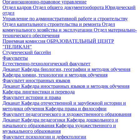
Организационно-правовое управление
Отдел кадров
Отдел общего документооборота
Юридический
отдел
Управление по административной работе и строительству
Отдел капитального строительства и ремонта
Отдел
коммунального хозяйства и эксплуатации
Отдел материально-
технического обеспечения
Приемная комиссия
ОБРАЗОВАТЕЛЬНЫЙ ЦЕНТР
"ПЕЛИКАН"
Студенческий бассейн
Факультеты
Естественно-технологический факультет
Деканат
Кафедра биологии, географии и методик обучения
Кафедра химии, технологии и методик обучения
Факультет иностранных языков
Деканат
Кафедра иностранных языков и методик обучения
Кафедра лингвистики и перевода
Факультет истории и права
Деканат
Кафедра отечественной и зарубежной истории и
методики обучения
Кафедра права и философии
Факультет педагогического и художественного образования
Деканат
Кафедра педагогики
Кафедра дошкольного и
начального образования
Кафедра художественного и
музыкального образования
Факультет психологии и дефектологии