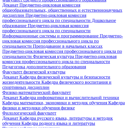
Деканат
Предметно-цикловая комиссия
общеобразовательных, общественных и естественнонаучных
дисциплин
Предметно-цикловая комиссия
профессионального цикла по специальности Дошкольное
образование
Предметно-цикловая комиссия
профессионального цикла по специальности
Информационные системы и программирование
Предметно-
цикловая комиссия профессионального цикла по
специальности Преподавание в начальных классах
Предметно-цикловая комиссия профессионального цикла по
специальности Физическая культура
Предметно-цикловая
комиссия профессионального цикла по специальности
Педагогика дополнительного образования
Факультет физической культуры
Деканат
Кафедра физической культуры и безопасности
жизнедеятельности
Кафедра физического воспитания и
спортивных дисциплин
Физико-математический факультет
Деканат
Кафедра информатики и вычислительной техники
Кафедра математики, экономики и методик обучения
Кафедра
физики и методики обучения физике
Филологический факультет
Деканат
Кафедра русского языка, литературы и методик
обучения
Кафедра родного языка и литературы