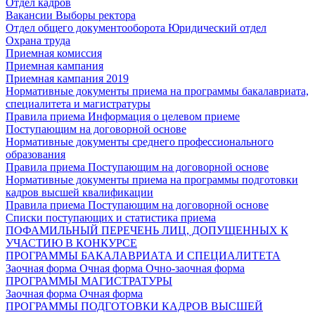
Отдел кадров
Вакансии
Выборы ректора
Отдел общего документооборота
Юридический отдел
Охрана труда
Приемная комиссия
Приемная кампания
Приемная кампания 2019
Нормативные документы приема на программы бакалавриата,
специалитета и магистратуры
Правила приема
Информация о целевом приеме
Поступающим на договорной основе
Нормативные документы среднего профессионального
образования
Правила приема
Поступающим на договорной основе
Нормативные документы приема на программы подготовки
кадров высшей квалификации
Правила приема
Поступающим на договорной основе
Списки поступающих и статистика приема
ПОФАМИЛЬНЫЙ ПЕРЕЧЕНЬ ЛИЦ, ДОПУЩЕННЫХ К
УЧАСТИЮ В КОНКУРСЕ
ПРОГРАММЫ БАКАЛАВРИАТА И СПЕЦИАЛИТЕТА
Заочная форма
Очная форма
Очно-заочная форма
ПРОГРАММЫ МАГИСТРАТУРЫ
Заочная форма
Очная форма
ПРОГРАММЫ ПОДГОТОВКИ КАДРОВ ВЫСШЕЙ