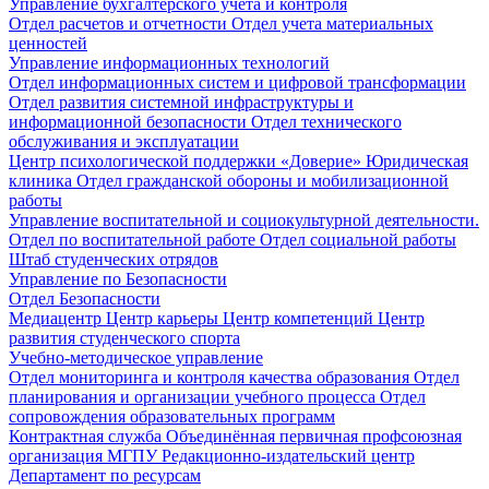
Управление бухгалтерского учета и контроля
Отдел расчетов и отчетности
Отдел учета материальных
ценностей
Управление информационных технологий
Отдел информационных систем и цифровой трансформации
Отдел развития системной инфраструктуры и
информационной безопасности
Отдел технического
обслуживания и эксплуатации
Центр психологической поддержки «Доверие»
Юридическая
клиника
Отдел гражданской обороны и мобилизационной
работы
Управление воспитательной и социокультурной деятельности.
Отдел по воспитательной работе
Отдел социальной работы
Штаб студенческих отрядов
Управление по Безопасности
Отдел Безопасности
Медиацентр
Центр карьеры
Центр компетенций
Центр
развития студенческого спорта
Учебно-методическое управление
Отдел мониторинга и контроля качества образования
Отдел
планирования и организации учебного процесса
Отдел
сопровождения образовательных программ
Контрактная служба
Объединённая первичная профсоюзная
организация МГПУ
Редакционно-издательский центр
Департамент по ресурсам