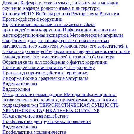
Деканат
Кафедра русского языка, литературы и методик
обучения
Кафедра родного языка и литературы
История МГПУ
Выборы ректора
Ректоры вуза
Вакансии
Противодействие коррупции
Нормативные правовые и иные акты в сфере
противодействия коррупции
Информационные письма
Антикоррупционная экспертиза
Методические материалы
Сведения о доходах, об имуществе и обязательствах
имущественного характера руководителя, его заместителей и
главного бухгалтера
Информация о средней заработной плате
руководителя, его заместителей и главного бухгалтера
Обратная связь для сообщения о фактах коррупции
Противодействие экстремизму и терроризму
Пропаганда противодействия терроризму
Информационно-графические материалы
Видеоматериалы
Видеоролики
Методические рекомендации
Методы информационно-
психологического влияния, применяемые украинскими
подразделениями
ТЕРРОРИСТИЧЕСКАЯ СУЩНОСТЬ
УКРАИНСКИХ РАДИКАЛЬНЫХ СТРУКТУР
Межкультурное взаимодействие
Профилактика деструктивных проявлений
Видеоматериалы
Профилактика мошенничества