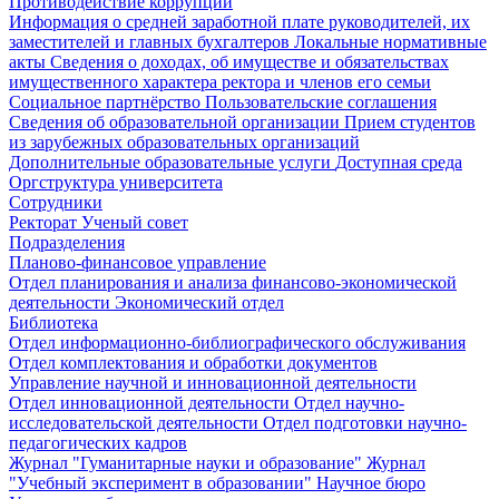
Противодействие коррупции
Информация о средней заработной плате руководителей, их
заместителей и главных бухгалтеров
Локальные нормативные
акты
Сведения о доходах, об имуществе и обязательствах
имущественного характера ректора и членов его семьи
Социальное партнёрство
Пользовательские соглашения
Сведения об образовательной организации
Прием студентов
из зарубежных образовательных организаций
Дополнительные образовательные услуги
Доступная среда
Оргструктура университета
Сотрудники
Ректорат
Ученый совет
Подразделения
Планово-финансовое управление
Отдел планирования и анализа финансово-экономической
деятельности
Экономический отдел
Библиотека
Отдел информационно-библиографического обслуживания
Отдел комплектования и обработки документов
Управление научной и инновационной деятельности
Отдел инновационной деятельности
Отдел научно-
исследовательской деятельности
Отдел подготовки научно-
педагогических кадров
Журнал "Гуманитарные науки и образование"
Журнал
"Учебный эксперимент в образовании"
Научное бюро