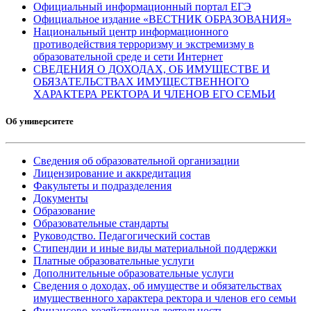
Официальный информационный портал ЕГЭ
Официальное издание «ВЕСТНИК ОБРАЗОВАНИЯ»
Национальный центр информационного
противодействия терроризму и экстремизму в
образовательной среде и сети Интернет
СВЕДЕНИЯ О ДОХОДАХ, ОБ ИМУЩЕСТВЕ И
ОБЯЗАТЕЛЬСТВАХ ИМУЩЕСТВЕННОГО
ХАРАКТЕРА РЕКТОРА И ЧЛЕНОВ ЕГО СЕМЬИ
Об университете
Сведения об образовательной организации
Лицензирование и аккредитация
Факультеты и подразделения
Документы
Образование
Образовательные стандарты
Руководство. Педагогический состав
Стипендии и иные виды материальной поддержки
Платные образовательные услуги
Дополнительные образовательные услуги
Сведения о доходах, об имуществе и обязательствах
имущественного характера ректора и членов его семьи
Финансово-хозяйственная деятельность