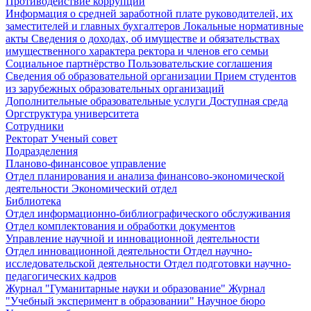
Противодействие коррупции
Информация о средней заработной плате руководителей, их
заместителей и главных бухгалтеров
Локальные нормативные
акты
Сведения о доходах, об имуществе и обязательствах
имущественного характера ректора и членов его семьи
Социальное партнёрство
Пользовательские соглашения
Сведения об образовательной организации
Прием студентов
из зарубежных образовательных организаций
Дополнительные образовательные услуги
Доступная среда
Оргструктура университета
Сотрудники
Ректорат
Ученый совет
Подразделения
Планово-финансовое управление
Отдел планирования и анализа финансово-экономической
деятельности
Экономический отдел
Библиотека
Отдел информационно-библиографического обслуживания
Отдел комплектования и обработки документов
Управление научной и инновационной деятельности
Отдел инновационной деятельности
Отдел научно-
исследовательской деятельности
Отдел подготовки научно-
педагогических кадров
Журнал "Гуманитарные науки и образование"
Журнал
"Учебный эксперимент в образовании"
Научное бюро