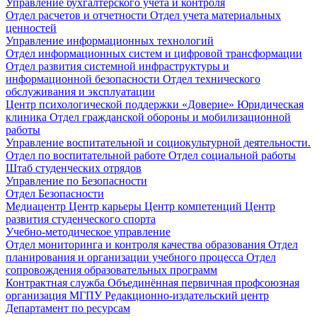
Управление бухгалтерского учета и контроля
Отдел расчетов и отчетности
Отдел учета материальных
ценностей
Управление информационных технологий
Отдел информационных систем и цифровой трансформации
Отдел развития системной инфраструктуры и
информационной безопасности
Отдел технического
обслуживания и эксплуатации
Центр психологической поддержки «Доверие»
Юридическая
клиника
Отдел гражданской обороны и мобилизационной
работы
Управление воспитательной и социокультурной деятельности.
Отдел по воспитательной работе
Отдел социальной работы
Штаб студенческих отрядов
Управление по Безопасности
Отдел Безопасности
Медиацентр
Центр карьеры
Центр компетенций
Центр
развития студенческого спорта
Учебно-методическое управление
Отдел мониторинга и контроля качества образования
Отдел
планирования и организации учебного процесса
Отдел
сопровождения образовательных программ
Контрактная служба
Объединённая первичная профсоюзная
организация МГПУ
Редакционно-издательский центр
Департамент по ресурсам