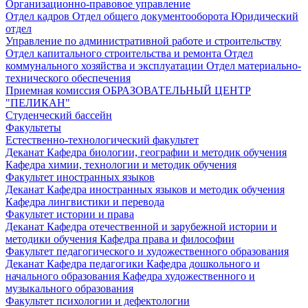
Организационно-правовое управление
Отдел кадров
Отдел общего документооборота
Юридический
отдел
Управление по административной работе и строительству
Отдел капитального строительства и ремонта
Отдел
коммунального хозяйства и эксплуатации
Отдел материально-
технического обеспечения
Приемная комиссия
ОБРАЗОВАТЕЛЬНЫЙ ЦЕНТР
"ПЕЛИКАН"
Студенческий бассейн
Факультеты
Естественно-технологический факультет
Деканат
Кафедра биологии, географии и методик обучения
Кафедра химии, технологии и методик обучения
Факультет иностранных языков
Деканат
Кафедра иностранных языков и методик обучения
Кафедра лингвистики и перевода
Факультет истории и права
Деканат
Кафедра отечественной и зарубежной истории и
методики обучения
Кафедра права и философии
Факультет педагогического и художественного образования
Деканат
Кафедра педагогики
Кафедра дошкольного и
начального образования
Кафедра художественного и
музыкального образования
Факультет психологии и дефектологии