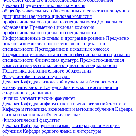
Деканат
Предметно-цикловая комиссия
общеобразовательных, общественных и естественнонаучных
дисциплин
Предметно-цикловая комиссия
профессионального цикла по специальности Дошкольное
образование
Предметно-цикловая комиссия
профессионального цикла по специальности
Информационные системы и программирование
Предметно-
цикловая комиссия профессионального цикла по
специальности Преподавание в начальных классах
Предметно-цикловая комиссия профессионального цикла по
специальности Физическая культура
Предметно-цикловая
комиссия профессионального цикла по специальности
Педагогика дополнительного образования
Факультет физической культуры
Деканат
Кафедра физической культуры и безопасности
жизнедеятельности
Кафедра физического воспитания и
спортивных дисциплин
Физико-математический факультет
Деканат
Кафедра информатики и вычислительной техники
Кафедра математики, экономики и методик обучения
Кафедра
физики и методики обучения физике
Филологический факультет
Деканат
Кафедра русского языка, литературы и методик
обучения
Кафедра родного языка и литературы