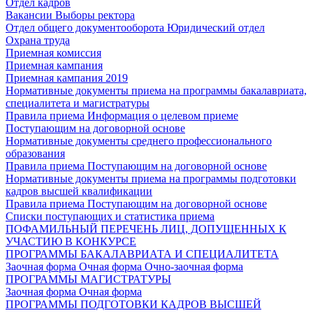
Отдел кадров
Вакансии
Выборы ректора
Отдел общего документооборота
Юридический отдел
Охрана труда
Приемная комиссия
Приемная кампания
Приемная кампания 2019
Нормативные документы приема на программы бакалавриата,
специалитета и магистратуры
Правила приема
Информация о целевом приеме
Поступающим на договорной основе
Нормативные документы среднего профессионального
образования
Правила приема
Поступающим на договорной основе
Нормативные документы приема на программы подготовки
кадров высшей квалификации
Правила приема
Поступающим на договорной основе
Списки поступающих и статистика приема
ПОФАМИЛЬНЫЙ ПЕРЕЧЕНЬ ЛИЦ, ДОПУЩЕННЫХ К
УЧАСТИЮ В КОНКУРСЕ
ПРОГРАММЫ БАКАЛАВРИАТА И СПЕЦИАЛИТЕТА
Заочная форма
Очная форма
Очно-заочная форма
ПРОГРАММЫ МАГИСТРАТУРЫ
Заочная форма
Очная форма
ПРОГРАММЫ ПОДГОТОВКИ КАДРОВ ВЫСШЕЙ