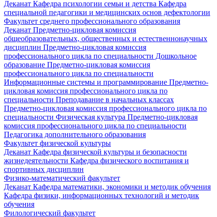
Деканат
Кафедра психологии семьи и детства
Кафедра
специальной педагогики и медицинских основ дефектологии
Факультет среднего профессионального образования
Деканат
Предметно-цикловая комиссия
общеобразовательных, общественных и естественнонаучных
дисциплин
Предметно-цикловая комиссия
профессионального цикла по специальности Дошкольное
образование
Предметно-цикловая комиссия
профессионального цикла по специальности
Информационные системы и программирование
Предметно-
цикловая комиссия профессионального цикла по
специальности Преподавание в начальных классах
Предметно-цикловая комиссия профессионального цикла по
специальности Физическая культура
Предметно-цикловая
комиссия профессионального цикла по специальности
Педагогика дополнительного образования
Факультет физической культуры
Деканат
Кафедра физической культуры и безопасности
жизнедеятельности
Кафедра физического воспитания и
спортивных дисциплин
Физико-математический факультет
Деканат
Кафедра математики, экономики и методик обучения
Кафедра физики, информационных технологий и методик
обучения
Филологический факультет