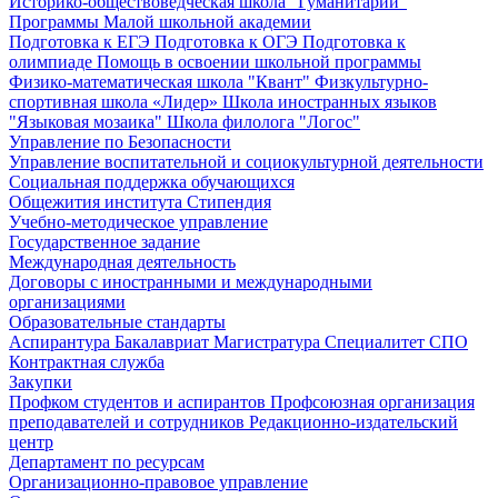
Историко-обществоведческая школа "Гуманитарий"
Программы Малой школьной академии
Подготовка к ЕГЭ
Подготовка к ОГЭ
Подготовка к
олимпиаде
Помощь в освоении школьной программы
Физико-математическая школа "Квант"
Физкультурно-
спортивная школа «Лидер»
Школа иностранных языков
"Языковая мозаика"
Школа филолога "Логос"
Управление по Безопасности
Управление воспитательной и социокультурной деятельности
Социальная поддержка обучающихся
Общежития института
Стипендия
Учебно-методическое управление
Государственное задание
Международная деятельность
Договоры с иностранными и международными
организациями
Образовательные стандарты
Аспирантура
Бакалавриат
Магистратура
Специалитет
СПО
Контрактная служба
Закупки
Профком студентов и аспирантов
Профсоюзная организация
преподавателей и сотрудников
Редакционно-издательский
центр
Департамент по ресурсам
Организационно-правовое управление