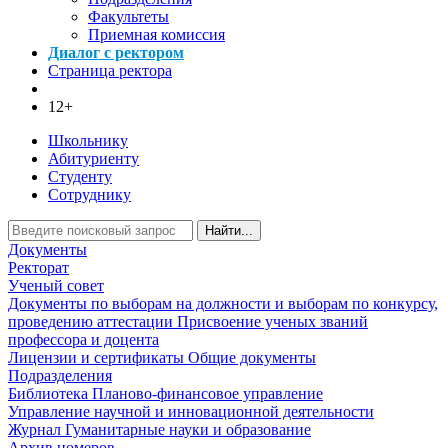
Факультеты
Приемная комиссия
Диалог с ректором
Страница ректора
12+
Школьнику
Абитуриенту
Студенту
Сотруднику
Найти...
Документы
Ректорат
Ученый совет
Документы по выборам на должности и выборам по конкурсу,
проведению аттестации
Присвоение ученых званий
профессора и доцента
Лицензии и сертификаты
Общие документы
Подразделения
Библиотека
Планово-финансовое управление
Управление научной и инновационной деятельности
Журнал Гуманитарные науки и образование
Архив номеров