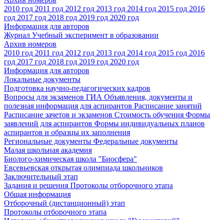
2010 год
2011 год
2012 год
2013 год
2014 год
2015 год
2016
год
2017 год
2018 год
2019 год
2020 год
Информация для авторов
Журнал Учебный эксперимент в образовании
Архив номеров
2010 год
2011 год
2012 год
2013 год
2014 год
2015 год
2016
год
2017 год
2018 год
2019 год
2020 год
Информация для авторов
Локальные документы
Подготовка научно-педагогических кадров
Вопросы для экзаменов
ГИА
Объявления, документы и
полезная информация для аспирантов
Расписание занятий
Расписание зачетов и экзаменов
Стоимость обучения
Формы
заявлений для аспирантов
Формы индивидуальных планов
аспирантов и образцы их заполнения
Региональные документы
Федеральные документы
Малая школьная академия
Биолого-химическая школа "Биосфера"
Евсевьевская открытая олимпиада школьников
Заключительный этап
Задания и решения
Протоколы отборочного этапа
Общая информация
Отборочный (дистанционный) этап
Протоколы отборочного этапа