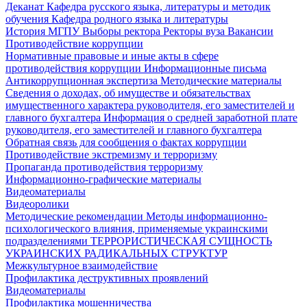
Деканат
Кафедра русского языка, литературы и методик
обучения
Кафедра родного языка и литературы
История МГПУ
Выборы ректора
Ректоры вуза
Вакансии
Противодействие коррупции
Нормативные правовые и иные акты в сфере
противодействия коррупции
Информационные письма
Антикоррупционная экспертиза
Методические материалы
Сведения о доходах, об имуществе и обязательствах
имущественного характера руководителя, его заместителей и
главного бухгалтера
Информация о средней заработной плате
руководителя, его заместителей и главного бухгалтера
Обратная связь для сообщения о фактах коррупции
Противодействие экстремизму и терроризму
Пропаганда противодействия терроризму
Информационно-графические материалы
Видеоматериалы
Видеоролики
Методические рекомендации
Методы информационно-
психологического влияния, применяемые украинскими
подразделениями
ТЕРРОРИСТИЧЕСКАЯ СУЩНОСТЬ
УКРАИНСКИХ РАДИКАЛЬНЫХ СТРУКТУР
Межкультурное взаимодействие
Профилактика деструктивных проявлений
Видеоматериалы
Профилактика мошенничества