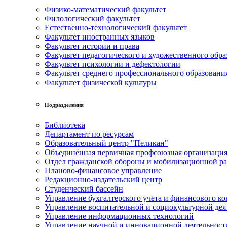
Физико-математический факультет
Филологический факультет
Естественно-технологический факультет
Факультет иностранных языков
Факультет истории и права
Факультет педагогического и художественного обра
Факультет психологии и дефектологии
Факультет среднего профессионального образовани
Факультет физической культуры
Подразделения
Библиотека
Департамент по ресурсам
Образовательный центр "Пеликан"
Объединённая первичная профсоюзная организац
Отдел гражданской обороны и мобилизационной р
Планово-финансовое управление
Редакционно-издательский центр
Студенческий бассейн
Управление бухгалтерского учета и финансового ко
Управление воспитательной и социокультурной дея
Управление информационных технологий
Управление научной и инновационной деятельност