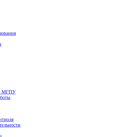
зования
я
ия МГПУ
аботы
нтроля
тельности
и