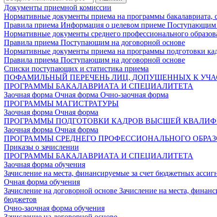
Документы приемной комиссии
Нормативные документы приема на программы бакалавриата, 
Правила приема
Информация о целевом приеме
Поступающим 
Нормативные документы среднего профессионального образов
Правила приема
Поступающим на договорной основе
Нормативные документы приема на программы подготовки ка
Правила приема
Поступающим на договорной основе
Списки поступающих и статистика приема
ПОФАМИЛЬНЫЙ ПЕРЕЧЕНЬ ЛИЦ, ДОПУЩЕННЫХ К УЧА
ПРОГРАММЫ БАКАЛАВРИАТА И СПЕЦИАЛИТЕТА
Заочная форма
Очная форма
Очно-заочная форма
ПРОГРАММЫ МАГИСТРАТУРЫ
Заочная форма
Очная форма
ПРОГРАММЫ ПОДГОТОВКИ КАДРОВ ВЫСШЕЙ КВАЛИ
Заочная форма
Очная форма
ПРОГРАММЫ СРЕДНЕГО ПРОФЕССИОНАЛЬНОГО ОБРА
Приказы о зачислении
ПРОГРАММЫ БАКАЛАВРИАТА И СПЕЦИАЛИТЕТА
Заочная форма обучения
Зачисление на места, финансируемые за счет бюджетных асси
Очная форма обучения
Зачисление на договорной основе
Зачисление на места, финан
бюджетов
Очно-заочная форма обучения
Зачисление на договорной основе