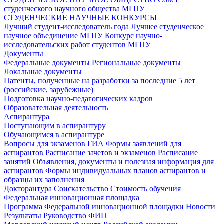
студенческого научного общества МГПУ
СТУДЕНЧЕСКИЕ НАУЧНЫЕ КОНКУРСЫ
Лучший студент-исследователь года
Лучшее студенческое
научное объединение МГПУ
Конкурс научно-
исследовательских работ студентов МГПУ
Документы
Федеральные документы
Региональные документы
Локальные документы
Патенты, полученные на разработки за последние 5 лет
(российские, зарубежные)
Подготовка научно-педагогических кадров
Образовательная деятельность
Аспирантура
Поступающим в аспирантуру
Обучающимся в аспирантуре
Вопросы для экзаменов
ГИА
Формы заявлений для
аспирантов
Расписание зачетов и экзаменов
Расписание
занятий
Объявления, документы и полезная информация для
аспирантов
Формы индивидуальных планов аспирантов и
образцы их заполнения
Докторантура
Соискательство
Стоимость обучения
Федеральная инновационная площадка
Программа Федеральной инновационной площадки
Новости
Результаты
Руководство ФИП