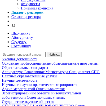
Факультеты
Приемная комиссия
Диалог с ректором
Страница ректора
12+
Школьнику
Абитуриенту
Студенту
Сотруднику
Найти...
Учебная деятельность
Основные профессиональные образовательные программы
Образовательные стандарты
Аспирантура
Бакалавриат
Магистратура
Специалитет
СПО
Платные образовательные услуги
Научная деятельность
Научные и научно-практические мероприятия
Архив мероприятий
Онлайн-выставки
Зарегистрированные объекты интеллектуальной
собственности
Совет молодых ученых
Студенческое научное общество
СТУДЕНЧЕСКОЕ НАУЧНОЕ ОБЩЕСТВО
Совет