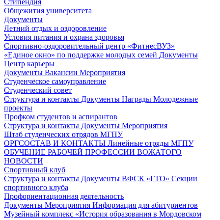
Стипендия
Общежития университета
Документы
Летний отдых и оздоровление
Условия питания и охрана здоровья
Спортивно-оздоровительный центр «ФитнесВУЗ»
«Единое окно» по поддержке молодых семей
Документы
Центр карьеры
Документы
Вакансии
Мероприятия
Студенческое самоуправление
Студенческий совет
Структура и контакты
Документы
Награды
Молодежные
проекты
Профком студентов и аспирантов
Структура и контакты
Документы
Мероприятия
Штаб студенческих отрядов МГПУ
ОРГСОСТАВ И КОНТАКТЫ
Линейные отряды МГПУ
ОБУЧЕНИЕ РАБОЧЕЙ ПРОФЕССИИ ВОЖАТОГО
НОВОСТИ
Спортивный клуб
Структура и контакты
Документы
ВФСК «ГТО»
Секции
спортивного клуба
Профориентационная деятельность
Документы
Мероприятия
Информация для абитуриентов
Музейный комплекс «История образования в Мордовском