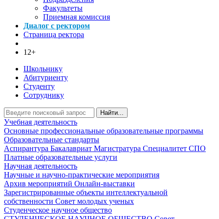
Факультеты
Приемная комиссия
Диалог с ректором
Страница ректора
12+
Школьнику
Абитуриенту
Студенту
Сотруднику
Найти...
Учебная деятельность
Основные профессиональные образовательные программы
Образовательные стандарты
Аспирантура
Бакалавриат
Магистратура
Специалитет
СПО
Платные образовательные услуги
Научная деятельность
Научные и научно-практические мероприятия
Архив мероприятий
Онлайн-выставки
Зарегистрированные объекты интеллектуальной
собственности
Совет молодых ученых
Студенческое научное общество
СТУДЕНЧЕСКОЕ НАУЧНОЕ ОБЩЕСТВО
Совет