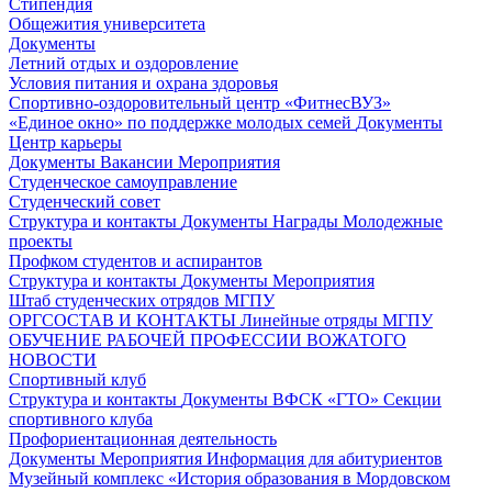
Стипендия
Общежития университета
Документы
Летний отдых и оздоровление
Условия питания и охрана здоровья
Спортивно-оздоровительный центр «ФитнесВУЗ»
«Единое окно» по поддержке молодых семей
Документы
Центр карьеры
Документы
Вакансии
Мероприятия
Студенческое самоуправление
Студенческий совет
Структура и контакты
Документы
Награды
Молодежные
проекты
Профком студентов и аспирантов
Структура и контакты
Документы
Мероприятия
Штаб студенческих отрядов МГПУ
ОРГСОСТАВ И КОНТАКТЫ
Линейные отряды МГПУ
ОБУЧЕНИЕ РАБОЧЕЙ ПРОФЕССИИ ВОЖАТОГО
НОВОСТИ
Спортивный клуб
Структура и контакты
Документы
ВФСК «ГТО»
Секции
спортивного клуба
Профориентационная деятельность
Документы
Мероприятия
Информация для абитуриентов
Музейный комплекс «История образования в Мордовском