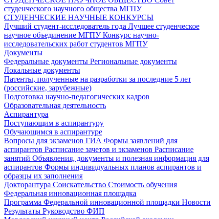
студенческого научного общества МГПУ
СТУДЕНЧЕСКИЕ НАУЧНЫЕ КОНКУРСЫ
Лучший студент-исследователь года
Лучшее студенческое
научное объединение МГПУ
Конкурс научно-
исследовательских работ студентов МГПУ
Документы
Федеральные документы
Региональные документы
Локальные документы
Патенты, полученные на разработки за последние 5 лет
(российские, зарубежные)
Подготовка научно-педагогических кадров
Образовательная деятельность
Аспирантура
Поступающим в аспирантуру
Обучающимся в аспирантуре
Вопросы для экзаменов
ГИА
Формы заявлений для
аспирантов
Расписание зачетов и экзаменов
Расписание
занятий
Объявления, документы и полезная информация для
аспирантов
Формы индивидуальных планов аспирантов и
образцы их заполнения
Докторантура
Соискательство
Стоимость обучения
Федеральная инновационная площадка
Программа Федеральной инновационной площадки
Новости
Результаты
Руководство ФИП