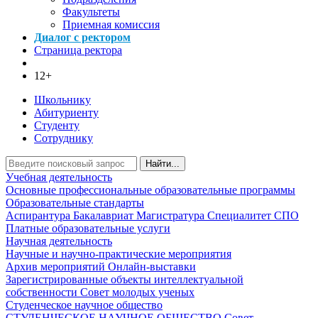
Факультеты
Приемная комиссия
Диалог с ректором
Страница ректора
12+
Школьнику
Абитуриенту
Студенту
Сотруднику
Найти...
Учебная деятельность
Основные профессиональные образовательные программы
Образовательные стандарты
Аспирантура
Бакалавриат
Магистратура
Специалитет
СПО
Платные образовательные услуги
Научная деятельность
Научные и научно-практические мероприятия
Архив мероприятий
Онлайн-выставки
Зарегистрированные объекты интеллектуальной
собственности
Совет молодых ученых
Студенческое научное общество
СТУДЕНЧЕСКОЕ НАУЧНОЕ ОБЩЕСТВО
Совет