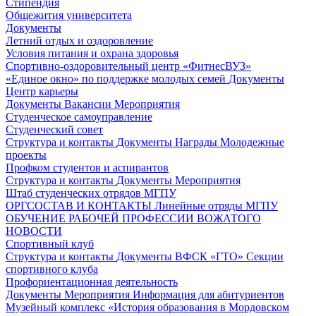
Стипендия
Общежития университета
Документы
Летний отдых и оздоровление
Условия питания и охрана здоровья
Спортивно-оздоровительный центр «ФитнесВУЗ»
«Единое окно» по поддержке молодых семей
Документы
Центр карьеры
Документы
Вакансии
Мероприятия
Студенческое самоуправление
Студенческий совет
Структура и контакты
Документы
Награды
Молодежные
проекты
Профком студентов и аспирантов
Структура и контакты
Документы
Мероприятия
Штаб студенческих отрядов МГПУ
ОРГСОСТАВ И КОНТАКТЫ
Линейные отряды МГПУ
ОБУЧЕНИЕ РАБОЧЕЙ ПРОФЕССИИ ВОЖАТОГО
НОВОСТИ
Спортивный клуб
Структура и контакты
Документы
ВФСК «ГТО»
Секции
спортивного клуба
Профориентационная деятельность
Документы
Мероприятия
Информация для абитуриентов
Музейный комплекс «История образования в Мордовском