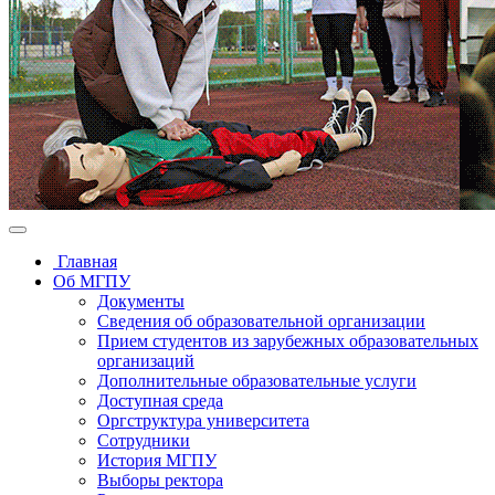
Главная
Об МГПУ
Документы
Сведения об образовательной организации
Прием студентов из зарубежных образовательных
организаций
Дополнительные образовательные услуги
Доступная среда
Оргструктура университета
Сотрудники
История МГПУ
Выборы ректора