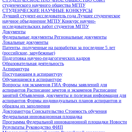
студенческого научного общества МГПУ
СТУДЕНЧЕСКИЕ НАУЧНЫЕ КОНКУРСЫ
Лучший студент-исследователь года
Лучшее студенческое
научное объединение МГПУ
Конкурс научно-
исследовательских работ студентов МГПУ
Документы
Федеральные документы
Региональные документы
Локальные документы
Патенты, полученные на разработки за последние 5 лет
(российские, зарубежные)
Подготовка научно-педагогических кадров
Образовательная деятельность
Аспирантура
Поступающим в аспирантуру
Обучающимся в аспирантуре
Вопросы для экзаменов
ГИА
Формы заявлений для
аспирантов
Расписание зачетов и экзаменов
Расписание
занятий
Объявления, документы и полезная информация для
аспирантов
Формы индивидуальных планов аспирантов и
образцы их заполнения
Докторантура
Соискательство
Стоимость обучения
Федеральная инновационная площадка
Программа Федеральной инновационной площадки
Новости
Результаты
Руководство ФИП