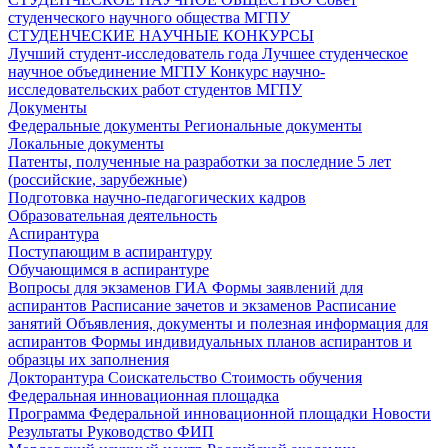
студенческого научного общества МГПУ
СТУДЕНЧЕСКИЕ НАУЧНЫЕ КОНКУРСЫ
Лучший студент-исследователь года
Лучшее студенческое
научное объединение МГПУ
Конкурс научно-
исследовательских работ студентов МГПУ
Документы
Федеральные документы
Региональные документы
Локальные документы
Патенты, полученные на разработки за последние 5 лет
(российские, зарубежные)
Подготовка научно-педагогических кадров
Образовательная деятельность
Аспирантура
Поступающим в аспирантуру
Обучающимся в аспирантуре
Вопросы для экзаменов
ГИА
Формы заявлений для
аспирантов
Расписание зачетов и экзаменов
Расписание
занятий
Объявления, документы и полезная информация для
аспирантов
Формы индивидуальных планов аспирантов и
образцы их заполнения
Докторантура
Соискательство
Стоимость обучения
Федеральная инновационная площадка
Программа Федеральной инновационной площадки
Новости
Результаты
Руководство ФИП