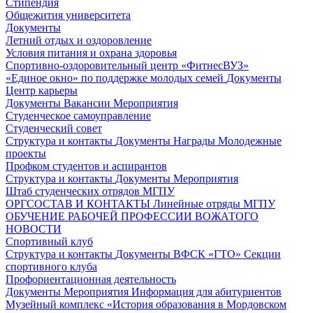
Стипендия
Общежития университета
Документы
Летний отдых и оздоровление
Условия питания и охрана здоровья
Спортивно-оздоровительный центр «ФитнесВУЗ»
«Единое окно» по поддержке молодых семей
Документы
Центр карьеры
Документы
Вакансии
Мероприятия
Студенческое самоуправление
Студенческий совет
Структура и контакты
Документы
Награды
Молодежные
проекты
Профком студентов и аспирантов
Структура и контакты
Документы
Мероприятия
Штаб студенческих отрядов МГПУ
ОРГСОСТАВ И КОНТАКТЫ
Линейные отряды МГПУ
ОБУЧЕНИЕ РАБОЧЕЙ ПРОФЕССИИ ВОЖАТОГО
НОВОСТИ
Спортивный клуб
Структура и контакты
Документы
ВФСК «ГТО»
Секции
спортивного клуба
Профориентационная деятельность
Документы
Мероприятия
Информация для абитуриентов
Музейный комплекс «История образования в Мордовском