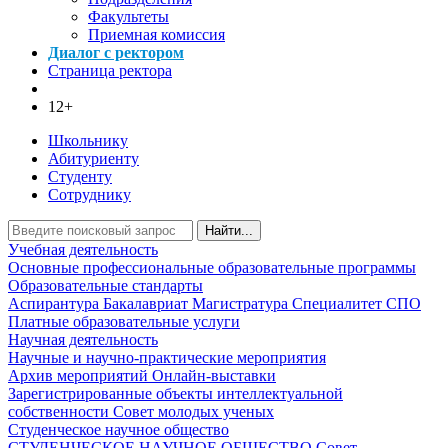
Факультеты
Приемная комиссия
Диалог с ректором
Страница ректора
12+
Школьнику
Абитуриенту
Студенту
Сотруднику
Найти...
Учебная деятельность
Основные профессиональные образовательные программы
Образовательные стандарты
Аспирантура
Бакалавриат
Магистратура
Специалитет
СПО
Платные образовательные услуги
Научная деятельность
Научные и научно-практические мероприятия
Архив мероприятий
Онлайн-выставки
Зарегистрированные объекты интеллектуальной
собственности
Совет молодых ученых
Студенческое научное общество
СТУДЕНЧЕСКОЕ НАУЧНОЕ ОБЩЕСТВО
Совет