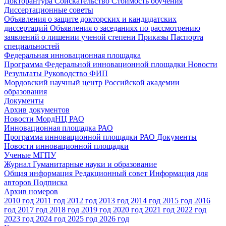
Докторантура
Соискательство
Стоимость обучения
Диссертационные советы
Объявления о защите докторских и кандидатских
диссертаций
Объявления о заседаниях по рассмотрению
заявлений о лишении ученой степени
Приказы
Паспорта
специальностей
Федеральная инновационная площадка
Программа Федеральной инновационной площадки
Новости
Результаты
Руководство ФИП
Мордовский научный центр Российской академии
образования
Документы
Архив документов
Новости МордНЦ РАО
Инновационная площадка РАО
Программа инновационной площадки РАО
Документы
Новости инновационной площадки
Ученые МГПУ
Журнал Гуманитарные науки и образование
Общая информация
Редакционный совет
Информация для
авторов
Подписка
Архив номеров
2010 год
2011 год
2012 год
2013 год
2014 год
2015 год
2016
год
2017 год
2018 год
2019 год
2020 год
2021 год
2022 год
2023 год
2024 год
2025 год
2026 год