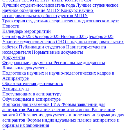
Лучший студент-исследователь года
Лучшее студенческое
научное объединение МГПУ
Конкурс научно-
исследовательских работ студентов МГПУ
Траектория студента-исследователя в педагогическом вузе
Новости
Календарь мероприятий
Сентябрь 2025
Октябрь 2025
Ноябрь 2025
Декабрь 2025
Участие студентов-членов СНО в научно-исследовательских
работах
Публикации студентов
Навигатор-студента
исследователя
Нормативные документы
Документы
Федеральные документы
Региональные документы
Локальные документы
Подготовка научных и научно-педагогических кадров в
Аспирантуре
Образовательная деятельность
Аспирантура
Поступающим в аспирантуру
Обучающимся в аспирантуре
Вопросы для экзаменов
ГИА
Формы заявлений для
аспирантов
Расписание зачетов и экзаменов
Расписание
занятий
Объявления, документы и полезная информация для
аспирантов
Формы индивидуальных планов аспирантов и
образцы их заполнения