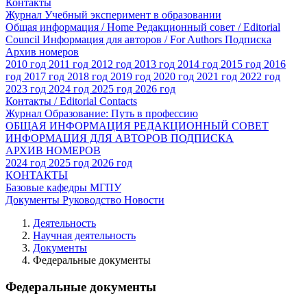
Контакты
Журнал Учебный эксперимент в образовании
Общая информация / Home
Редакционный совет / Editorial
Council
Информация для авторов / For Authors
Подписка
Архив номеров
2010 год
2011 год
2012 год
2013 год
2014 год
2015 год
2016
год
2017 год
2018 год
2019 год
2020 год
2021 год
2022 год
2023 год
2024 год
2025 год
2026 год
Контакты / Editorial Contacts
Журнал Образование: Путь в профессию
ОБЩАЯ ИНФОРМАЦИЯ
РЕДАКЦИОННЫЙ СОВЕТ
ИНФОРМАЦИЯ ДЛЯ АВТОРОВ
ПОДПИСКА
АРХИВ НОМЕРОВ
2024 год
2025 год
2026 год
КОНТАКТЫ
Базовые кафедры МГПУ
Документы
Руководство
Новости
Деятельность
Научная деятельность
Документы
Федеральные документы
Федеральные документы