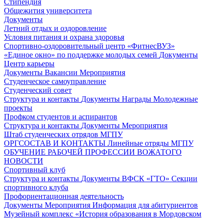
Стипендия
Общежития университета
Документы
Летний отдых и оздоровление
Условия питания и охрана здоровья
Спортивно-оздоровительный центр «ФитнесВУЗ»
«Единое окно» по поддержке молодых семей
Документы
Центр карьеры
Документы
Вакансии
Мероприятия
Студенческое самоуправление
Студенческий совет
Структура и контакты
Документы
Награды
Молодежные
проекты
Профком студентов и аспирантов
Структура и контакты
Документы
Мероприятия
Штаб студенческих отрядов МГПУ
ОРГСОСТАВ И КОНТАКТЫ
Линейные отряды МГПУ
ОБУЧЕНИЕ РАБОЧЕЙ ПРОФЕССИИ ВОЖАТОГО
НОВОСТИ
Спортивный клуб
Структура и контакты
Документы
ВФСК «ГТО»
Секции
спортивного клуба
Профориентационная деятельность
Документы
Мероприятия
Информация для абитуриентов
Музейный комплекс «История образования в Мордовском