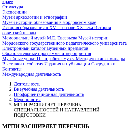
крае»
Структура
Экспозиции
Музей археологии и этнографии
Музей истории образования в мордовском крае
История образования в XVI – начале XX века
История
советской школы
Мемориальный музей М.Е. Евсевьева
Музей истории
Мордовского государственного педагогического университета
Электронный каталог музейных предметов
Образовательные программы и мероприятия
Музейные уроки
План работы музея
Методические семинары
Выставки и события
Издания и публикации
Сотрудники
Контакты
Международная деятельность
Деятельность
Внеучебная деятельность
Профориентационная деятельность
Мероприятия
МГПИ РАСШИРЯЕТ ПЕРЕЧЕНЬ
СПЕЦИАЛЬНОСТЕЙ И НАПРАВЛЕНИЙ
ПОДГОТОВКИ
МГПИ РАСШИРЯЕТ ПЕРЕЧЕНЬ