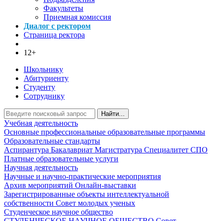
Факультеты
Приемная комиссия
Диалог с ректором
Страница ректора
12+
Школьнику
Абитуриенту
Студенту
Сотруднику
Найти...
Учебная деятельность
Основные профессиональные образовательные программы
Образовательные стандарты
Аспирантура
Бакалавриат
Магистратура
Специалитет
СПО
Платные образовательные услуги
Научная деятельность
Научные и научно-практические мероприятия
Архив мероприятий
Онлайн-выставки
Зарегистрированные объекты интеллектуальной
собственности
Совет молодых ученых
Студенческое научное общество
СТУДЕНЧЕСКОЕ НАУЧНОЕ ОБЩЕСТВО
Совет