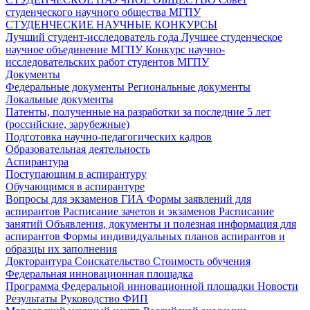
студенческого научного общества МГПУ
СТУДЕНЧЕСКИЕ НАУЧНЫЕ КОНКУРСЫ
Лучший студент-исследователь года
Лучшее студенческое
научное объединение МГПУ
Конкурс научно-
исследовательских работ студентов МГПУ
Документы
Федеральные документы
Региональные документы
Локальные документы
Патенты, полученные на разработки за последние 5 лет
(российские, зарубежные)
Подготовка научно-педагогических кадров
Образовательная деятельность
Аспирантура
Поступающим в аспирантуру
Обучающимся в аспирантуре
Вопросы для экзаменов
ГИА
Формы заявлений для
аспирантов
Расписание зачетов и экзаменов
Расписание
занятий
Объявления, документы и полезная информация для
аспирантов
Формы индивидуальных планов аспирантов и
образцы их заполнения
Докторантура
Соискательство
Стоимость обучения
Федеральная инновационная площадка
Программа Федеральной инновационной площадки
Новости
Результаты
Руководство ФИП