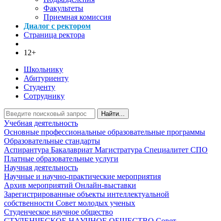
Факультеты
Приемная комиссия
Диалог с ректором
Страница ректора
12+
Школьнику
Абитуриенту
Студенту
Сотруднику
Найти...
Учебная деятельность
Основные профессиональные образовательные программы
Образовательные стандарты
Аспирантура
Бакалавриат
Магистратура
Специалитет
СПО
Платные образовательные услуги
Научная деятельность
Научные и научно-практические мероприятия
Архив мероприятий
Онлайн-выставки
Зарегистрированные объекты интеллектуальной
собственности
Совет молодых ученых
Студенческое научное общество
СТУДЕНЧЕСКОЕ НАУЧНОЕ ОБЩЕСТВО
Совет