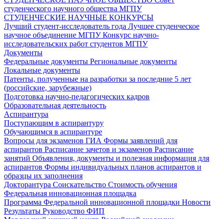
студенческого научного общества МГПУ
СТУДЕНЧЕСКИЕ НАУЧНЫЕ КОНКУРСЫ
Лучший студент-исследователь года
Лучшее студенческое
научное объединение МГПУ
Конкурс научно-
исследовательских работ студентов МГПУ
Документы
Федеральные документы
Региональные документы
Локальные документы
Патенты, полученные на разработки за последние 5 лет
(российские, зарубежные)
Подготовка научно-педагогических кадров
Образовательная деятельность
Аспирантура
Поступающим в аспирантуру
Обучающимся в аспирантуре
Вопросы для экзаменов
ГИА
Формы заявлений для
аспирантов
Расписание зачетов и экзаменов
Расписание
занятий
Объявления, документы и полезная информация для
аспирантов
Формы индивидуальных планов аспирантов и
образцы их заполнения
Докторантура
Соискательство
Стоимость обучения
Федеральная инновационная площадка
Программа Федеральной инновационной площадки
Новости
Результаты
Руководство ФИП