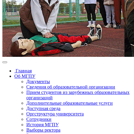
Главная
Об МГПУ
Документы
Сведения об образовательной организации
Прием студентов из зарубежных образовательных
организаций
Дополнительные образовательные услуги
Доступная среда
Оргструктура университета
Сотрудники
История МГПУ
Выборы ректора