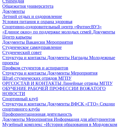
Стипендия
Общежития университета
Документы
Летний отдых и оздоровление
Условия питания и охрана здоровья
Спортивно-оздоровительный центр «ФитнесВУЗ»
«Единое окно» по поддержке молодых семей
Документы
Центр карьеры
Документы
Вакансии
Мероприятия
Студенческое самоуправление
Студенческий совет
Структура и контакты
Документы
Награды
Молодежные
проекты
Профком студентов и аспирантов
Структура и контакты
Документы
Мероприятия
Штаб студенческих отрядов МГПУ
ОРГСОСТАВ И КОНТАКТЫ
Линейные отряды МГПУ
ОБУЧЕНИЕ РАБОЧЕЙ ПРОФЕССИИ ВОЖАТОГО
НОВОСТИ
Спортивный клуб
Структура и контакты
Документы
ВФСК «ГТО»
Секции
спортивного клуба
Профориентационная деятельность
Документы
Мероприятия
Информация для абитуриентов
Музейный комплекс «История образования в Мордовском