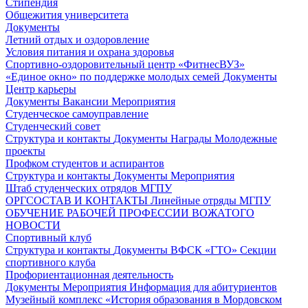
Стипендия
Общежития университета
Документы
Летний отдых и оздоровление
Условия питания и охрана здоровья
Спортивно-оздоровительный центр «ФитнесВУЗ»
«Единое окно» по поддержке молодых семей
Документы
Центр карьеры
Документы
Вакансии
Мероприятия
Студенческое самоуправление
Студенческий совет
Структура и контакты
Документы
Награды
Молодежные
проекты
Профком студентов и аспирантов
Структура и контакты
Документы
Мероприятия
Штаб студенческих отрядов МГПУ
ОРГСОСТАВ И КОНТАКТЫ
Линейные отряды МГПУ
ОБУЧЕНИЕ РАБОЧЕЙ ПРОФЕССИИ ВОЖАТОГО
НОВОСТИ
Спортивный клуб
Структура и контакты
Документы
ВФСК «ГТО»
Секции
спортивного клуба
Профориентационная деятельность
Документы
Мероприятия
Информация для абитуриентов
Музейный комплекс «История образования в Мордовском