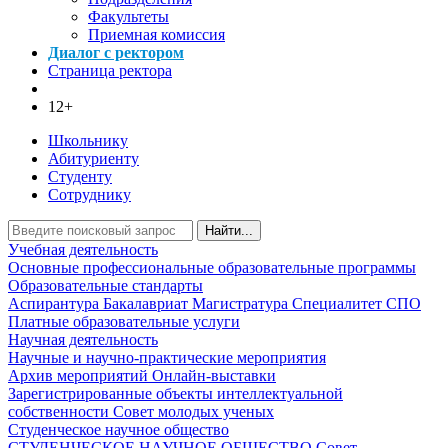
Факультеты
Приемная комиссия
Диалог с ректором
Страница ректора
12+
Школьнику
Абитуриенту
Студенту
Сотруднику
Найти...
Учебная деятельность
Основные профессиональные образовательные программы
Образовательные стандарты
Аспирантура
Бакалавриат
Магистратура
Специалитет
СПО
Платные образовательные услуги
Научная деятельность
Научные и научно-практические мероприятия
Архив мероприятий
Онлайн-выставки
Зарегистрированные объекты интеллектуальной
собственности
Совет молодых ученых
Студенческое научное общество
СТУДЕНЧЕСКОЕ НАУЧНОЕ ОБЩЕСТВО
Совет