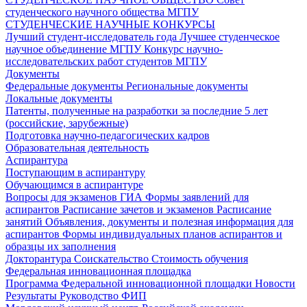
студенческого научного общества МГПУ
СТУДЕНЧЕСКИЕ НАУЧНЫЕ КОНКУРСЫ
Лучший студент-исследователь года
Лучшее студенческое
научное объединение МГПУ
Конкурс научно-
исследовательских работ студентов МГПУ
Документы
Федеральные документы
Региональные документы
Локальные документы
Патенты, полученные на разработки за последние 5 лет
(российские, зарубежные)
Подготовка научно-педагогических кадров
Образовательная деятельность
Аспирантура
Поступающим в аспирантуру
Обучающимся в аспирантуре
Вопросы для экзаменов
ГИА
Формы заявлений для
аспирантов
Расписание зачетов и экзаменов
Расписание
занятий
Объявления, документы и полезная информация для
аспирантов
Формы индивидуальных планов аспирантов и
образцы их заполнения
Докторантура
Соискательство
Стоимость обучения
Федеральная инновационная площадка
Программа Федеральной инновационной площадки
Новости
Результаты
Руководство ФИП