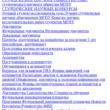
студенческого научного общества МГПУ
СТУДЕНЧЕСКИЕ НАУЧНЫЕ КОНКУРСЫ
Лучший студент-исследователь года
Лучшее студенческое
научное объединение МГПУ
Конкурс научно-
исследовательских работ студентов МГПУ
Документы
Федеральные документы
Региональные документы
Локальные документы
Патенты, полученные на разработки за последние 5 лет
(российские, зарубежные)
Подготовка научно-педагогических кадров
Образовательная деятельность
Аспирантура
Поступающим в аспирантуру
Обучающимся в аспирантуре
Вопросы для экзаменов
ГИА
Формы заявлений для
аспирантов
Расписание зачетов и экзаменов
Расписание
занятий
Объявления, документы и полезная информация для
аспирантов
Формы индивидуальных планов аспирантов и
образцы их заполнения
Докторантура
Соискательство
Стоимость обучения
Федеральная инновационная площадка
Программа Федеральной инновационной площадки
Новости
Результаты
Руководство ФИП