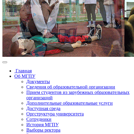
Главная
Об МГПУ
Документы
Сведения об образовательной организации
Прием студентов из зарубежных образовательных
организаций
Дополнительные образовательные услуги
Доступная среда
Оргструктура университета
Сотрудники
История МГПУ
Выборы ректора