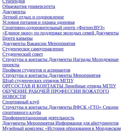
Стипендия
Общежития университета
Документы
Летний отдых и оздоровление
Условия питания и охрана здоровья
Спортивно-оздоровительный центр «ФитнесВУЗ»
«Единое окно» по поддержке молодых семей
Документы
Центр карьеры
Документы
Вакансии
Мероприятия
Студенческое самоуправление
Студенческий совет
Структура и контакты
Документы
Награды
Молодежные
проекты
Профком студентов и аспирантов
Структура и контакты
Документы
Мероприятия
Штаб студенческих отрядов МГПУ
ОРГСОСТАВ И КОНТАКТЫ
Линейные отряды МГПУ
ОБУЧЕНИЕ РАБОЧЕЙ ПРОФЕССИИ ВОЖАТОГО
НОВОСТИ
Спортивный клуб
Структура и контакты
Документы
ВФСК «ГТО»
Секции
спортивного клуба
Профориентационная деятельность
Документы
Мероприятия
Информация для абитуриентов
Музейный комплекс «История образования в Мордовском