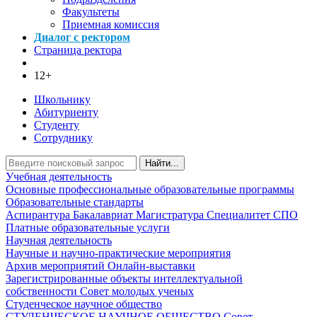
Факультеты
Приемная комиссия
Диалог с ректором
Страница ректора
12+
Школьнику
Абитуриенту
Студенту
Сотруднику
Найти...
Учебная деятельность
Основные профессиональные образовательные программы
Образовательные стандарты
Аспирантура
Бакалавриат
Магистратура
Специалитет
СПО
Платные образовательные услуги
Научная деятельность
Научные и научно-практические мероприятия
Архив мероприятий
Онлайн-выставки
Зарегистрированные объекты интеллектуальной
собственности
Совет молодых ученых
Студенческое научное общество
СТУДЕНЧЕСКОЕ НАУЧНОЕ ОБЩЕСТВО
Совет