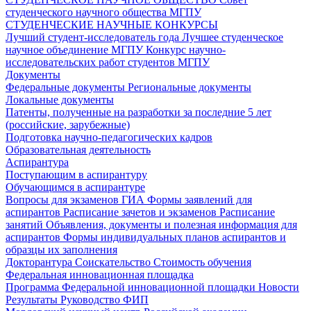
студенческого научного общества МГПУ
СТУДЕНЧЕСКИЕ НАУЧНЫЕ КОНКУРСЫ
Лучший студент-исследователь года
Лучшее студенческое
научное объединение МГПУ
Конкурс научно-
исследовательских работ студентов МГПУ
Документы
Федеральные документы
Региональные документы
Локальные документы
Патенты, полученные на разработки за последние 5 лет
(российские, зарубежные)
Подготовка научно-педагогических кадров
Образовательная деятельность
Аспирантура
Поступающим в аспирантуру
Обучающимся в аспирантуре
Вопросы для экзаменов
ГИА
Формы заявлений для
аспирантов
Расписание зачетов и экзаменов
Расписание
занятий
Объявления, документы и полезная информация для
аспирантов
Формы индивидуальных планов аспирантов и
образцы их заполнения
Докторантура
Соискательство
Стоимость обучения
Федеральная инновационная площадка
Программа Федеральной инновационной площадки
Новости
Результаты
Руководство ФИП