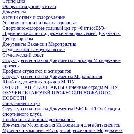
Стипендия
Общежития университета
Документы
Летний отдых и оздоровление
Условия питания и охрана здоровья
Спортивно-оздоровительный центр «ФитнесВУЗ»
«Единое окно» по поддержке молодых семей
Документы
Центр карьеры
Документы
Вакансии
Мероприятия
Студенческое самоуправление
Студенческий совет
Структура и контакты
Документы
Награды
Молодежные
проекты
Профком студентов и аспирантов
Структура и контакты
Документы
Мероприятия
Штаб студенческих отрядов МГПУ
ОРГСОСТАВ И КОНТАКТЫ
Линейные отряды МГПУ
ОБУЧЕНИЕ РАБОЧЕЙ ПРОФЕССИИ ВОЖАТОГО
НОВОСТИ
Спортивный клуб
Структура и контакты
Документы
ВФСК «ГТО»
Секции
спортивного клуба
Профориентационная деятельность
Документы
Мероприятия
Информация для абитуриентов
Музейный комплекс «История образования в Мордовском