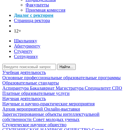
Факультеты
Приемная комиссия
Диалог с ректором
Страница ректора
12+
Школьнику
Абитуриенту
Студенту
Сотруднику
Найти...
Учебная деятельность
Основные профессиональные образовательные программы
Образовательные стандарты
Аспирантура
Бакалавриат
Магистратура
Специалитет
СПО
Платные образовательные услуги
Научная деятельность
Научные и научно-практические мероприятия
Архив мероприятий
Онлайн-выставки
Зарегистрированные объекты интеллектуальной
собственности
Совет молодых ученых
Студенческое научное общество
СТУДЕНЧЕСКОЕ НАУЧНОЕ ОБЩЕСТВО
Совет