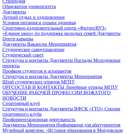
Стипендия
Общежития университета
Документы
Летний отдых и оздоровление
Условия питания и охрана здоровья
Спортивно-оздоровительный центр «ФитнесВУЗ»
«Единое окно» по поддержке молодых семей
Документы
Центр карьеры
Документы
Вакансии
Мероприятия
Студенческое самоуправление
Студенческий совет
Структура и контакты
Документы
Награды
Молодежные
проекты
Профком студентов и аспирантов
Структура и контакты
Документы
Мероприятия
Штаб студенческих отрядов МГПУ
ОРГСОСТАВ И КОНТАКТЫ
Линейные отряды МГПУ
ОБУЧЕНИЕ РАБОЧЕЙ ПРОФЕССИИ ВОЖАТОГО
НОВОСТИ
Спортивный клуб
Структура и контакты
Документы
ВФСК «ГТО»
Секции
спортивного клуба
Профориентационная деятельность
Документы
Мероприятия
Информация для абитуриентов
Музейный комплекс «История образования в Мордовском