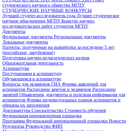
студенческого научного общества МГПУ
СТУДЕНЧЕСКИЕ НАУЧНЫЕ КОНКУРСЫ
Лучший студент-исследователь года
Лучшее студенческое
научное объединение МГПУ
Конкурс научно-
исследовательских работ студентов МГПУ
Документы
Федеральные документы
Региональные документы
Локальные документы
Патенты, полученные на разработки за последние 5 лет
(российские, зарубежные)
Подготовка научно-педагогических кадров
Образовательная деятельность
Аспирантура
Поступающим в аспирантуру
Обучающимся в аспирантуре
Вопросы для экзаменов
ГИА
Формы заявлений для
аспирантов
Расписание зачетов и экзаменов
Расписание
занятий
Объявления, документы и полезная информация для
аспирантов
Формы индивидуальных планов аспирантов и
образцы их заполнения
Докторантура
Соискательство
Стоимость обучения
Федеральная инновационная площадка
Программа Федеральной инновационной площадки
Новости
Результаты
Руководство ФИП