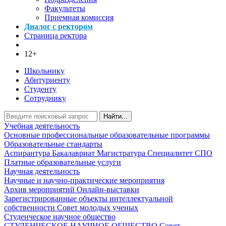
Факультеты
Приемная комиссия
Диалог с ректором
Страница ректора
12+
Школьнику
Абитуриенту
Студенту
Сотруднику
Найти...
Учебная деятельность
Основные профессиональные образовательные программы
Образовательные стандарты
Аспирантура
Бакалавриат
Магистратура
Специалитет
СПО
Платные образовательные услуги
Научная деятельность
Научные и научно-практические мероприятия
Архив мероприятий
Онлайн-выставки
Зарегистрированные объекты интеллектуальной
собственности
Совет молодых ученых
Студенческое научное общество
СТУДЕНЧЕСКОЕ НАУЧНОЕ ОБЩЕСТВО
Совет