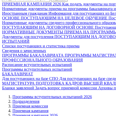
ПРИЕМНАЯ КАМПАНИЯ 2026
Как подать документы на пор
Нормативные документы приема на программы бакалавриата и
Иностранным гражданам
Информация для поступающих из Белг
ОСНОВЕ
ПОСТУПАЮЩИМ НА ЦЕЛЕВОЕ ОБУЧЕНИЕ
Пос
Нормативные документы среднего профессионального образов
ПОСТУПАЮЩИМ НА ДОГОВОРНОЙ ОСНОВЕ
Поступающи
НОРМАТИВНЫЕ ДОКУМЕНТЫ ПРИЕМА НА ПРОГРАММЫ 
Документы для поступления
ПОСТУПАЮЩИМ НА ДОГОВО
ИСПЫТАНИЙ
Списки поступающих и статистика приема
Сведения о зачисленных
ПРОГРАММЫ БАКАЛАВРИАТА
ПРОГРАММЫ МАГИСТРА
ПРОФЕССИОНАЛЬНОГО ОБРАЗОВАНИЯ
Расписание вступительных испытаний
Программы вступительных испытаний
БАКАЛАВРИАТ
Для поступающих на базе СПО
Для поступающих на базе сред
МАГИСТРАТУРА
ПОДГОТОВКА КАДРОВ ВЫСШЕЙ КВА
Бланки заявлений
Задать вопрос приемной комиссии
Архивы п
Программы вступительных испытаний 2026
Подразделения
Приемная комиссия
Приемная кампания
Приемная кампания 2026