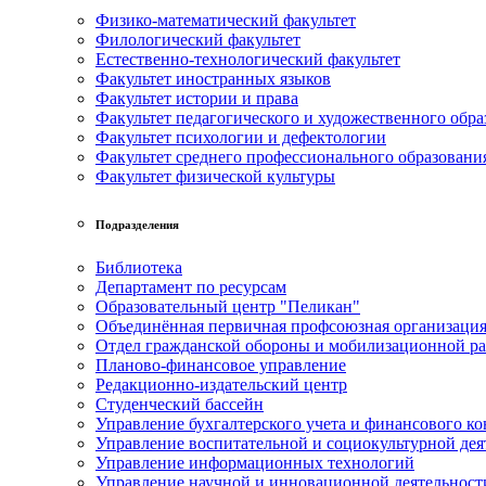
Физико-математический факультет
Филологический факультет
Естественно-технологический факультет
Факультет иностранных языков
Факультет истории и права
Факультет педагогического и художественного обра
Факультет психологии и дефектологии
Факультет среднего профессионального образовани
Факультет физической культуры
Подразделения
Библиотека
Департамент по ресурсам
Образовательный центр "Пеликан"
Объединённая первичная профсоюзная организац
Отдел гражданской обороны и мобилизационной р
Планово-финансовое управление
Редакционно-издательский центр
Студенческий бассейн
Управление бухгалтерского учета и финансового ко
Управление воспитательной и социокультурной дея
Управление информационных технологий
Управление научной и инновационной деятельност