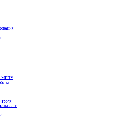
зования
я
ия МГПУ
аботы
нтроля
тельности
и