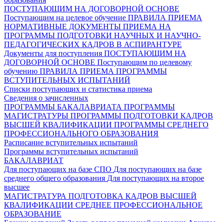
ПОСТУПАЮЩИМ НА ДОГОВОРНОЙ ОСНОВЕ
Поступающим на целевое обучение
ПРАВИЛА ПРИЕМА
НОРМАТИВНЫЕ ДОКУМЕНТЫ ПРИЕМА НА
ПРОГРАММЫ ПОДГОТОВКИ НАУЧНЫХ И НАУЧНО-
ПЕДАГОГИЧЕСКИХ КАДРОВ В АСПИРАНТУРЕ
Документы для поступления
ПОСТУПАЮЩИМ НА
ДОГОВОРНОЙ ОСНОВЕ
Поступающим по целевому
обучению
ПРАВИЛА ПРИЕМА
ПРОГРАММЫ
ВСТУПИТЕЛЬНЫХ ИСПЫТАНИЙ
Списки поступающих и статистика приема
Сведения о зачисленных
ПРОГРАММЫ БАКАЛАВРИАТА
ПРОГРАММЫ
МАГИСТРАТУРЫ
ПРОГРАММЫ ПОДГОТОВКИ КАДРОВ
ВЫСШЕЙ КВАЛИФИКАЦИИ
ПРОГРАММЫ СРЕДНЕГО
ПРОФЕССИОНАЛЬНОГО ОБРАЗОВАНИЯ
Расписание вступительных испытаний
Программы вступительных испытаний
БАКАЛАВРИАТ
Для поступающих на базе СПО
Для поступающих на базе
среднего общего образования
Для поступающих на второе
высшее
МАГИСТРАТУРА
ПОДГОТОВКА КАДРОВ ВЫСШЕЙ
КВАЛИФИКАЦИИ
СРЕДНЕЕ ПРОФЕССИОНАЛЬНОЕ
ОБРАЗОВАНИЕ