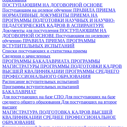
ПОСТУПАЮЩИМ НА ДОГОВОРНОЙ ОСНОВЕ
Поступающим на целевое обучение
ПРАВИЛА ПРИЕМА
НОРМАТИВНЫЕ ДОКУМЕНТЫ ПРИЕМА НА
ПРОГРАММЫ ПОДГОТОВКИ НАУЧНЫХ И НАУЧНО-
ПЕДАГОГИЧЕСКИХ КАДРОВ В АСПИРАНТУРЕ
Документы для поступления
ПОСТУПАЮЩИМ НА
ДОГОВОРНОЙ ОСНОВЕ
Поступающим по целевому
обучению
ПРАВИЛА ПРИЕМА
ПРОГРАММЫ
ВСТУПИТЕЛЬНЫХ ИСПЫТАНИЙ
Списки поступающих и статистика приема
Сведения о зачисленных
ПРОГРАММЫ БАКАЛАВРИАТА
ПРОГРАММЫ
МАГИСТРАТУРЫ
ПРОГРАММЫ ПОДГОТОВКИ КАДРОВ
ВЫСШЕЙ КВАЛИФИКАЦИИ
ПРОГРАММЫ СРЕДНЕГО
ПРОФЕССИОНАЛЬНОГО ОБРАЗОВАНИЯ
Расписание вступительных испытаний
Программы вступительных испытаний
БАКАЛАВРИАТ
Для поступающих на базе СПО
Для поступающих на базе
среднего общего образования
Для поступающих на второе
высшее
МАГИСТРАТУРА
ПОДГОТОВКА КАДРОВ ВЫСШЕЙ
КВАЛИФИКАЦИИ
СРЕДНЕЕ ПРОФЕССИОНАЛЬНОЕ
ОБРАЗОВАНИЕ