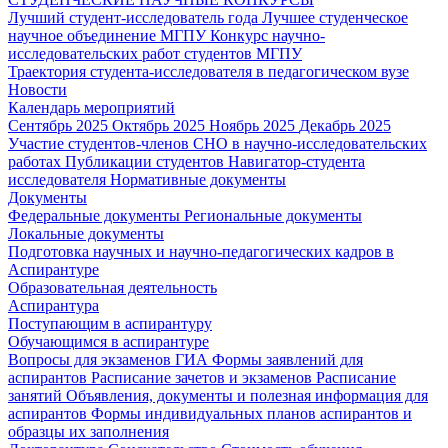
Лучший студент-исследователь года
Лучшее студенческое
научное объединение МГПУ
Конкурс научно-
исследовательских работ студентов МГПУ
Траектория студента-исследователя в педагогическом вузе
Новости
Календарь мероприятий
Сентябрь 2025
Октябрь 2025
Ноябрь 2025
Декабрь 2025
Участие студентов-членов СНО в научно-исследовательских
работах
Публикации студентов
Навигатор-студента
исследователя
Нормативные документы
Документы
Федеральные документы
Региональные документы
Локальные документы
Подготовка научных и научно-педагогических кадров в
Аспирантуре
Образовательная деятельность
Аспирантура
Поступающим в аспирантуру
Обучающимся в аспирантуре
Вопросы для экзаменов
ГИА
Формы заявлений для
аспирантов
Расписание зачетов и экзаменов
Расписание
занятий
Объявления, документы и полезная информация для
аспирантов
Формы индивидуальных планов аспирантов и
образцы их заполнения