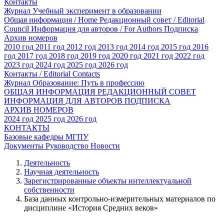
Контакты
Журнал Учебный эксперимент в образовании
Общая информация / Home
Редакционный совет / Editorial
Council
Информация для авторов / For Authors
Подписка
Архив номеров
2010 год
2011 год
2012 год
2013 год
2014 год
2015 год
2016
год
2017 год
2018 год
2019 год
2020 год
2021 год
2022 год
2023 год
2024 год
2025 год
2026 год
Контакты / Editorial Contacts
Журнал Образование: Путь в профессию
ОБЩАЯ ИНФОРМАЦИЯ
РЕДАКЦИОННЫЙ СОВЕТ
ИНФОРМАЦИЯ ДЛЯ АВТОРОВ
ПОДПИСКА
АРХИВ НОМЕРОВ
2024 год
2025 год
2026 год
КОНТАКТЫ
Базовые кафедры МГПУ
Документы
Руководство
Новости
Деятельность
Научная деятельность
Зарегистрированные объекты интеллектуальной
собственности
База данных контрольно-измерительных материалов по
дисциплине «История Средних веков»