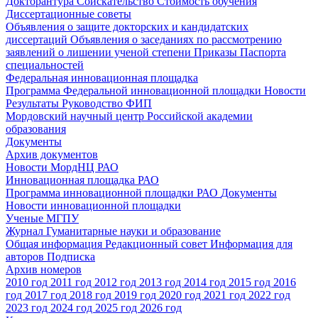
Докторантура
Соискательство
Стоимость обучения
Диссертационные советы
Объявления о защите докторских и кандидатских
диссертаций
Объявления о заседаниях по рассмотрению
заявлений о лишении ученой степени
Приказы
Паспорта
специальностей
Федеральная инновационная площадка
Программа Федеральной инновационной площадки
Новости
Результаты
Руководство ФИП
Мордовский научный центр Российской академии
образования
Документы
Архив документов
Новости МордНЦ РАО
Инновационная площадка РАО
Программа инновационной площадки РАО
Документы
Новости инновационной площадки
Ученые МГПУ
Журнал Гуманитарные науки и образование
Общая информация
Редакционный совет
Информация для
авторов
Подписка
Архив номеров
2010 год
2011 год
2012 год
2013 год
2014 год
2015 год
2016
год
2017 год
2018 год
2019 год
2020 год
2021 год
2022 год
2023 год
2024 год
2025 год
2026 год