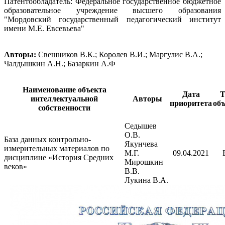
Патентообладатель: Федеральное государственное бюджетное
образовательное учреждение высшего образования
"Мордовский государственный педагогический институт
имени М.Е. Евсевьева"
Авторы:
Свешников В.К.; Королев В.И.; Маргулис В.А.;
Чалдышкин А.Н.; Базаркин А.Ф
Наименование объекта
Дата
Т
интеллектуальной
Авторы
приоритета
объ
собственности
Седышев
О.В.
База данных контрольно-
Якунчева
измерительных материалов по
М.Г.
09.04.2021
дисциплине «История Средних
Мирошкин
веков»
В.В.
Лукина В.А.