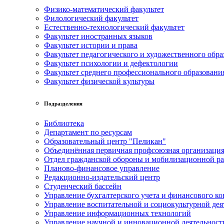
Физико-математический факультет
Филологический факультет
Естественно-технологический факультет
Факультет иностранных языков
Факультет истории и права
Факультет педагогического и художественного обра
Факультет психологии и дефектологии
Факультет среднего профессионального образовани
Факультет физической культуры
Подразделения
Библиотека
Департамент по ресурсам
Образовательный центр "Пеликан"
Объединённая первичная профсоюзная организац
Отдел гражданской обороны и мобилизационной р
Планово-финансовое управление
Редакционно-издательский центр
Студенческий бассейн
Управление бухгалтерского учета и финансового ко
Управление воспитательной и социокультурной дея
Управление информационных технологий
Управление научной и инновационной деятельност