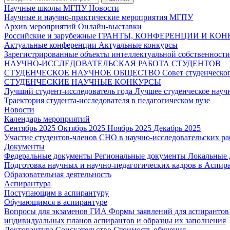
Научные школы МГПУ
Новости
Научные и научно-практические мероприятия МГПУ
Архив мероприятий
Онлайн-выставки
Российские и зарубежные ГРАНТЫ, КОНФЕРЕНЦИИ И КО
Актуальные конференции
Актуальные конкурсы
Зарегистрированные объекты интеллектуальной собственност
НАУЧНО-ИССЛЕДОВАТЕЛЬСКАЯ РАБОТА СТУДЕНТОВ
СТУДЕНЧЕСКОЕ НАУЧНОЕ ОБЩЕСТВО
Совет студенческ
СТУДЕНЧЕСКИЕ НАУЧНЫЕ КОНКУРСЫ
Лучший студент-исследователь года
Лучшее студенческое нау
Траектория студента-исследователя в педагогическом вузе
Новости
Календарь мероприятий
Сентябрь 2025
Октябрь 2025
Ноябрь 2025
Декабрь 2025
Участие студентов-членов СНО в научно-исследовательских р
Документы
Федеральные документы
Региональные документы
Локальные
Подготовка научных и научно-педагогических кадров в Аспир
Образовательная деятельность
Аспирантура
Поступающим в аспирантуру
Обучающимся в аспирантуре
Вопросы для экзаменов
ГИА
Формы заявлений для аспиранто
индивидуальных планов аспирантов и образцы их заполнения
Докторантура
Соискательство
Стоимость обучения