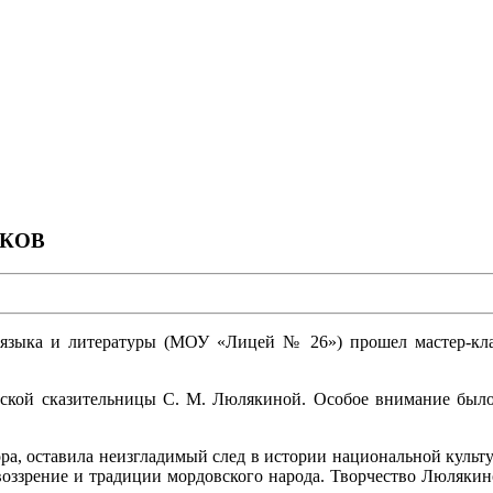
ЫКОВ
о языка и литературы (МОУ «Лицей № 26») прошел мастер-кл
ской сказительницы С. М. Люлякиной. Особое внимание было
а, оставила неизгладимый след в истории национальной культуры
овоззрение и традиции мордовского народа. Творчество Люляки