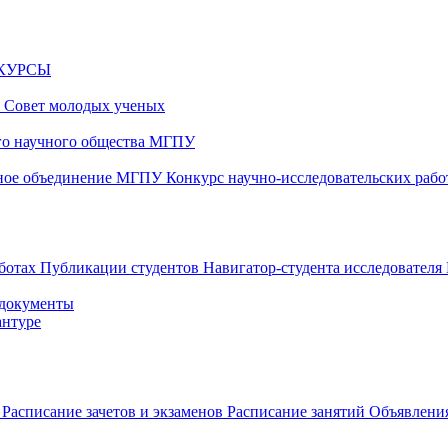
НКУРСЫ
и
Совет молодых ученых
ого научного общества МГПУ
чное объединение МГПУ
Конкурс научно-исследовательских раб
аботах
Публикации студентов
Навигатор-студента исследователя
 документы
антуре
в
Расписание зачетов и экзаменов
Расписание занятий
Объявления