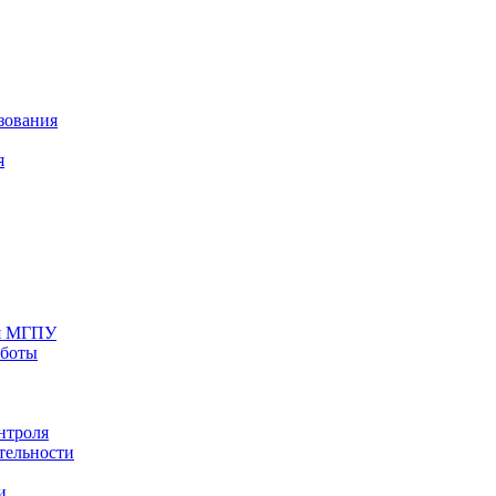
зования
я
ия МГПУ
аботы
нтроля
тельности
и