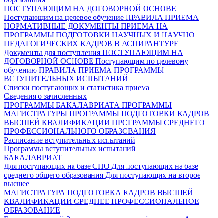
ПОСТУПАЮЩИМ НА ДОГОВОРНОЙ ОСНОВЕ
Поступающим на целевое обучение
ПРАВИЛА ПРИЕМА
НОРМАТИВНЫЕ ДОКУМЕНТЫ ПРИЕМА НА
ПРОГРАММЫ ПОДГОТОВКИ НАУЧНЫХ И НАУЧНО-
ПЕДАГОГИЧЕСКИХ КАДРОВ В АСПИРАНТУРЕ
Документы для поступления
ПОСТУПАЮЩИМ НА
ДОГОВОРНОЙ ОСНОВЕ
Поступающим по целевому
обучению
ПРАВИЛА ПРИЕМА
ПРОГРАММЫ
ВСТУПИТЕЛЬНЫХ ИСПЫТАНИЙ
Списки поступающих и статистика приема
Сведения о зачисленных
ПРОГРАММЫ БАКАЛАВРИАТА
ПРОГРАММЫ
МАГИСТРАТУРЫ
ПРОГРАММЫ ПОДГОТОВКИ КАДРОВ
ВЫСШЕЙ КВАЛИФИКАЦИИ
ПРОГРАММЫ СРЕДНЕГО
ПРОФЕССИОНАЛЬНОГО ОБРАЗОВАНИЯ
Расписание вступительных испытаний
Программы вступительных испытаний
БАКАЛАВРИАТ
Для поступающих на базе СПО
Для поступающих на базе
среднего общего образования
Для поступающих на второе
высшее
МАГИСТРАТУРА
ПОДГОТОВКА КАДРОВ ВЫСШЕЙ
КВАЛИФИКАЦИИ
СРЕДНЕЕ ПРОФЕССИОНАЛЬНОЕ
ОБРАЗОВАНИЕ