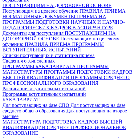
ПОСТУПАЮЩИМ НА ДОГОВОРНОЙ ОСНОВЕ
Поступающим на целевое обучение
ПРАВИЛА ПРИЕМА
НОРМАТИВНЫЕ ДОКУМЕНТЫ ПРИЕМА НА
ПРОГРАММЫ ПОДГОТОВКИ НАУЧНЫХ И НАУЧНО-
ПЕДАГОГИЧЕСКИХ КАДРОВ В АСПИРАНТУРЕ
Документы для поступления
ПОСТУПАЮЩИМ НА
ДОГОВОРНОЙ ОСНОВЕ
Поступающим по целевому
обучению
ПРАВИЛА ПРИЕМА
ПРОГРАММЫ
ВСТУПИТЕЛЬНЫХ ИСПЫТАНИЙ
Списки поступающих и статистика приема
Сведения о зачисленных
ПРОГРАММЫ БАКАЛАВРИАТА
ПРОГРАММЫ
МАГИСТРАТУРЫ
ПРОГРАММЫ ПОДГОТОВКИ КАДРОВ
ВЫСШЕЙ КВАЛИФИКАЦИИ
ПРОГРАММЫ СРЕДНЕГО
ПРОФЕССИОНАЛЬНОГО ОБРАЗОВАНИЯ
Расписание вступительных испытаний
Программы вступительных испытаний
БАКАЛАВРИАТ
Для поступающих на базе СПО
Для поступающих на базе
среднего общего образования
Для поступающих на второе
высшее
МАГИСТРАТУРА
ПОДГОТОВКА КАДРОВ ВЫСШЕЙ
КВАЛИФИКАЦИИ
СРЕДНЕЕ ПРОФЕССИОНАЛЬНОЕ
ОБРАЗОВАНИЕ