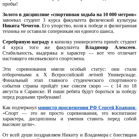
пробы!
Золото в дисциплине «спортивная ходьба на 10 000 метров»
завоевал студент 3 курса факультета физической культуры
Никита Чечегов
. Его упорство, воля к победе и филигранная
техника не оставили соперникам ни единого шанса.
Серебряную награду
в копилку университета принёс студент
4 курса того же факультета
Владимир Алексеев
.
Стабильность, выдержка и характер — вот что отличает
настоящего евсевьевского спортсмена.
Эти соревнования имели особый статус: они стали
отборочными к Х Всероссийской летней Универсиаде.
Финальный этап главного студенческого спортивного
события страны пройдёт уже совсем скоро — с 14 по 18
августа в Саранске. И наши ребята будут бороться за победу
перед родными трибунами!
Как подчеркнул
министр просвещения РФ Сергей Кравцов
:
«Спорт — это не просто соревнования, это воспитание
характера, дисциплины и умения ставить перед собой
высокие цели».
От всей души поздравляем Никиту и Владимира с блестящим