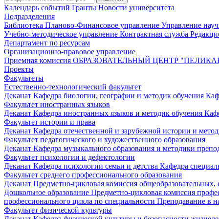
Календарь событий
Гранты
Новости университета
Подразделения
Библиотека
Планово-Финансовое управление
Управление нау
Учебно-методическое управление
Контрактная служба
Редакци
Департамент по ресурсам
Организационно-правовое управление
Приемная комиссия
ОБРАЗОВАТЕЛЬНЫЙ ЦЕНТР "ПЕЛИКА
Проекты
Факультеты
Естественно-технологический факультет
Деканат
Кафедра биологии, географии и методик обучения
Каф
Факультет иностранных языков
Деканат
Кафедра иностранных языков и методик обучения
Каф
Факультет истории и права
Деканат
Кафедра отечественной и зарубежной истории и мето
Факультет педагогического и художественного образования
Деканат
Кафедра музыкального образования и методики преп
Факультет психологии и дефектологии
Деканат
Кафедра психологии семьи и детства
Кафедра специал
Факультет среднего профессионального образования
Деканат
Предметно-цикловая комиссия общеобразовательных,
Дошкольное образование
Предметно-цикловая комиссия профе
профессионального цикла по специальности Преподавание в н
Факультет физической культуры
Деканат
Кафедра физической культуры и безопасности жизнед