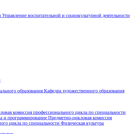
и
Управление воспитательной и социокультурной деятельности
и
чального образования
Кафедра художественного образования
ловая комиссия профессионального цикла по специальности
мы и программирование
Предметно-цикловая комиссия
ого цикла по специальности Физическая культура
циплин