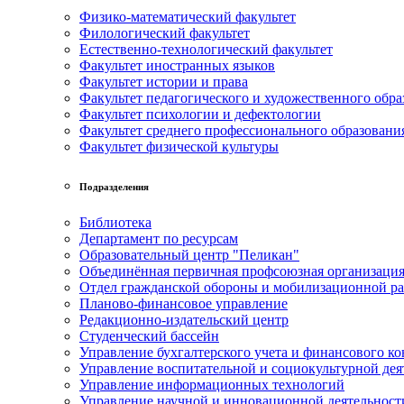
Физико-математический факультет
Филологический факультет
Естественно-технологический факультет
Факультет иностранных языков
Факультет истории и права
Факультет педагогического и художественного обра
Факультет психологии и дефектологии
Факультет среднего профессионального образовани
Факультет физической культуры
Подразделения
Библиотека
Департамент по ресурсам
Образовательный центр "Пеликан"
Объединённая первичная профсоюзная организац
Отдел гражданской обороны и мобилизационной р
Планово-финансовое управление
Редакционно-издательский центр
Студенческий бассейн
Управление бухгалтерского учета и финансового ко
Управление воспитательной и социокультурной дея
Управление информационных технологий
Управление научной и инновационной деятельност