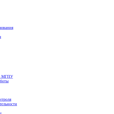
зования
я
ия МГПУ
аботы
нтроля
тельности
и