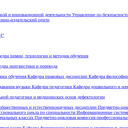
чной и инновационной деятельности
Управление по безопасност
онно-издательский центр
Н"
едра химии, технологии и методик обучения
едра лингвистики и перевода
дики обучения
Кафедра правовых дисциплин
Кафедра философи
одавания музыки
Кафедра педагогики
Кафедра дошкольного и на
ьной педагогики и медицинских основ дефектологии
 общественных и естественнонаучных дисциплин
Предметно-цик
ссионального цикла по специальности Информационные систе
ачальных классах
Предметно-цикловая комиссия профессиональн
еятельности
Кафедра физического воспитания и спортивных дис