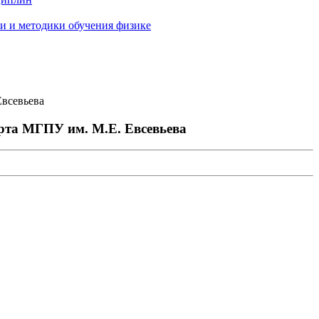
и и методики обучения физике
Евсевьева
ерта МГПУ им. М.Е. Евсевьева