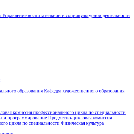
и
Управление воспитательной и социокультурной деятельности
и
чального образования
Кафедра художественного образования
ловая комиссия профессионального цикла по специальности
мы и программирование
Предметно-цикловая комиссия
ого цикла по специальности Физическая культура
циплин