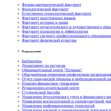
Физико-математический факультет
Филологический факультет
Естественно-технологический факультет
Факультет иностранных языков
Факультет истории и права
Факультет педагогического и художественного обра
Факультет психологии и дефектологии
Факультет среднего профессионального образовани
Факультет физической культуры
Подразделения
Библиотека
Департамент по ресурсам
Образовательный центр "Пеликан"
Объединённая первичная профсоюзная организац
Отдел гражданской обороны и мобилизационной р
Планово-финансовое управление
Редакционно-издательский центр
Студенческий бассейн
Управление бухгалтерского учета и финансового ко
Управление воспитательной и социокультурной дея
Управление информационных технологий
Управление научной и инновационной деятельност