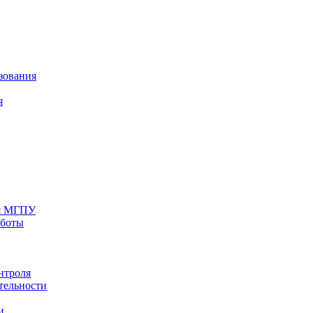
зования
я
ия МГПУ
аботы
нтроля
тельности
и