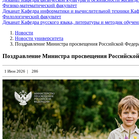
Физико-математический факультет
Деканат
Кафедра информатики и вычислительной техники
Каф
Филологический факультет
Деканат
Кафедра русского языка, литературы и методик обуче
Новости
Новости университета
Поздравление Министра просвещения Российской Федер
Поздравление Министра просвещения Российской
1 Июн 2026
|
286