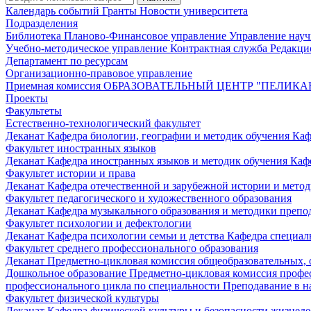
Календарь событий
Гранты
Новости университета
Подразделения
Библиотека
Планово-Финансовое управление
Управление нау
Учебно-методическое управление
Контрактная служба
Редакци
Департамент по ресурсам
Организационно-правовое управление
Приемная комиссия
ОБРАЗОВАТЕЛЬНЫЙ ЦЕНТР "ПЕЛИКА
Проекты
Факультеты
Естественно-технологический факультет
Деканат
Кафедра биологии, географии и методик обучения
Каф
Факультет иностранных языков
Деканат
Кафедра иностранных языков и методик обучения
Каф
Факультет истории и права
Деканат
Кафедра отечественной и зарубежной истории и мето
Факультет педагогического и художественного образования
Деканат
Кафедра музыкального образования и методики преп
Факультет психологии и дефектологии
Деканат
Кафедра психологии семьи и детства
Кафедра специал
Факультет среднего профессионального образования
Деканат
Предметно-цикловая комиссия общеобразовательных,
Дошкольное образование
Предметно-цикловая комиссия профе
профессионального цикла по специальности Преподавание в н
Факультет физической культуры
Деканат
Кафедра физической культуры и безопасности жизнед