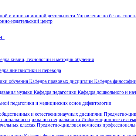
чной и инновационной деятельности
Управление по безопасност
онно-издательский центр
Н"
едра химии, технологии и методик обучения
едра лингвистики и перевода
дики обучения
Кафедра правовых дисциплин
Кафедра философи
одавания музыки
Кафедра педагогики
Кафедра дошкольного и на
ьной педагогики и медицинских основ дефектологии
 общественных и естественнонаучных дисциплин
Предметно-цик
ссионального цикла по специальности Информационные систе
ачальных классах
Предметно-цикловая комиссия профессиональн
еятельности
Кафедра физического воспитания и спортивных дис