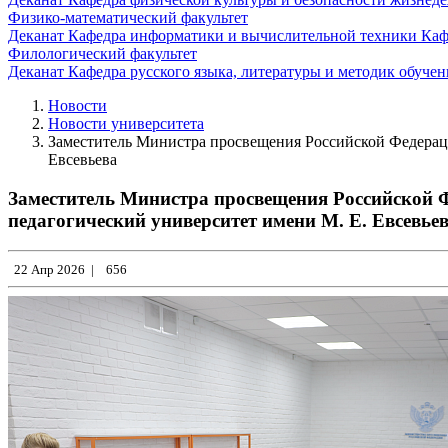
Физико-математический факультет
Деканат
Кафедра информатики и вычислительной техники
Каф
Филологический факультет
Деканат
Кафедра русского языка, литературы и методик обуче
Новости
Новости университета
Заместитель Министра просвещения Российской Федераци
Евсевьева
Заместитель Министра просвещения Российской 
педагогический университет имени М. Е. Евсевье
22 Апр 2026
|
656