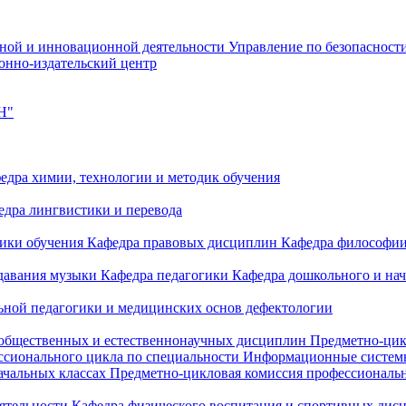
чной и инновационной деятельности
Управление по безопасност
онно-издательский центр
Н"
едра химии, технологии и методик обучения
едра лингвистики и перевода
дики обучения
Кафедра правовых дисциплин
Кафедра философи
одавания музыки
Кафедра педагогики
Кафедра дошкольного и на
ьной педагогики и медицинских основ дефектологии
 общественных и естественнонаучных дисциплин
Предметно-цик
ссионального цикла по специальности Информационные систе
ачальных классах
Предметно-цикловая комиссия профессиональн
еятельности
Кафедра физического воспитания и спортивных дис