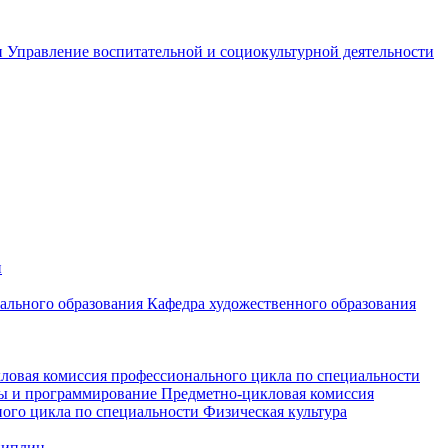
и
Управление воспитательной и социокультурной деятельности
и
чального образования
Кафедра художественного образования
ловая комиссия профессионального цикла по специальности
мы и программирование
Предметно-цикловая комиссия
ого цикла по специальности Физическая культура
циплин