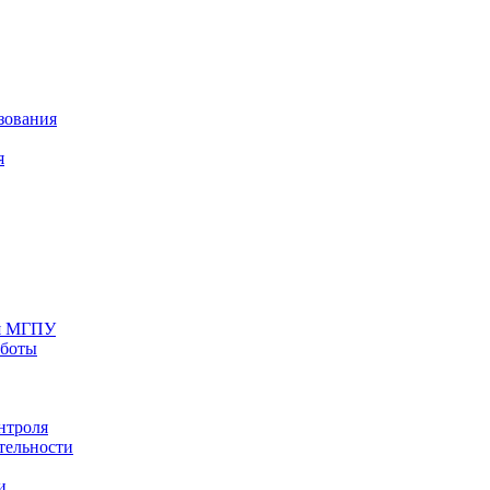
зования
я
ия МГПУ
аботы
нтроля
тельности
и