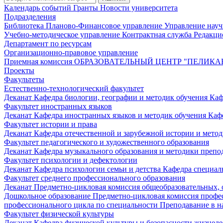
Календарь событий
Гранты
Новости университета
Подразделения
Библиотека
Планово-Финансовое управление
Управление нау
Учебно-методическое управление
Контрактная служба
Редакци
Департамент по ресурсам
Организационно-правовое управление
Приемная комиссия
ОБРАЗОВАТЕЛЬНЫЙ ЦЕНТР "ПЕЛИКА
Проекты
Факультеты
Естественно-технологический факультет
Деканат
Кафедра биологии, географии и методик обучения
Каф
Факультет иностранных языков
Деканат
Кафедра иностранных языков и методик обучения
Каф
Факультет истории и права
Деканат
Кафедра отечественной и зарубежной истории и мето
Факультет педагогического и художественного образования
Деканат
Кафедра музыкального образования и методики преп
Факультет психологии и дефектологии
Деканат
Кафедра психологии семьи и детства
Кафедра специал
Факультет среднего профессионального образования
Деканат
Предметно-цикловая комиссия общеобразовательных,
Дошкольное образование
Предметно-цикловая комиссия профе
профессионального цикла по специальности Преподавание в н
Факультет физической культуры
Деканат
Кафедра физической культуры и безопасности жизнед