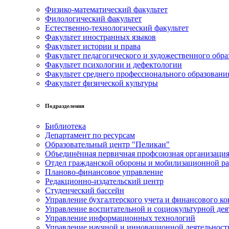
Физико-математический факультет
Филологический факультет
Естественно-технологический факультет
Факультет иностранных языков
Факультет истории и права
Факультет педагогического и художественного обра
Факультет психологии и дефектологии
Факультет среднего профессионального образовани
Факультет физической культуры
Подразделения
Библиотека
Департамент по ресурсам
Образовательный центр "Пеликан"
Объединённая первичная профсоюзная организац
Отдел гражданской обороны и мобилизационной р
Планово-финансовое управление
Редакционно-издательский центр
Студенческий бассейн
Управление бухгалтерского учета и финансового ко
Управление воспитательной и социокультурной дея
Управление информационных технологий
Управление научной и инновационной деятельност