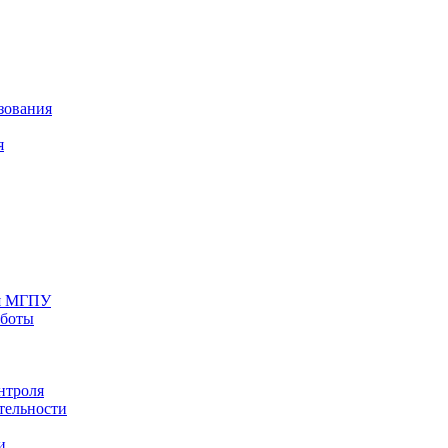
зования
я
ия МГПУ
аботы
нтроля
тельности
и