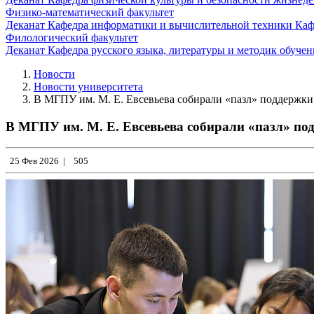
Физико-математический факультет
Деканат
Кафедра информатики и вычислительной техники
Каф
Филологический факультет
Деканат
Кафедра русского языка, литературы и методик обуче
Новости
Новости университета
В МГПУ им. М. Е. Евсевьева собирали «пазл» поддержк
В МГПУ им. М. Е. Евсевьева собирали «пазл» по
25 Фев 2026
|
505