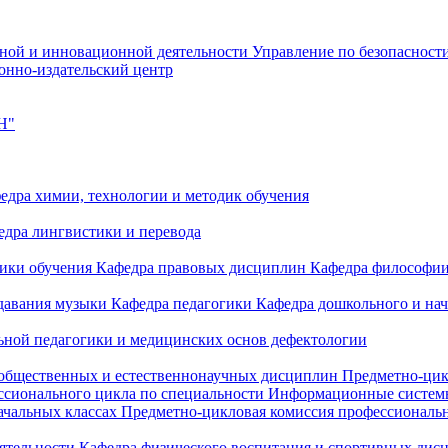
чной и инновационной деятельности
Управление по безопасност
онно-издательский центр
Н"
едра химии, технологии и методик обучения
едра лингвистики и перевода
дики обучения
Кафедра правовых дисциплин
Кафедра философи
одавания музыки
Кафедра педагогики
Кафедра дошкольного и на
ьной педагогики и медицинских основ дефектологии
 общественных и естественнонаучных дисциплин
Предметно-цик
ссионального цикла по специальности Информационные систе
ачальных классах
Предметно-цикловая комиссия профессиональн
еятельности
Кафедра физического воспитания и спортивных дис