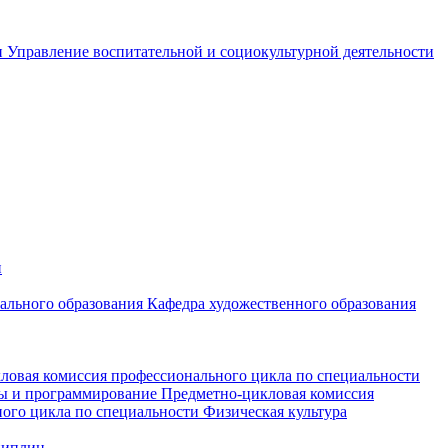
и
Управление воспитательной и социокультурной деятельности
и
чального образования
Кафедра художественного образования
ловая комиссия профессионального цикла по специальности
мы и программирование
Предметно-цикловая комиссия
ого цикла по специальности Физическая культура
циплин