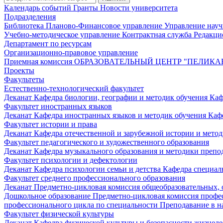
Календарь событий
Гранты
Новости университета
Подразделения
Библиотека
Планово-Финансовое управление
Управление нау
Учебно-методическое управление
Контрактная служба
Редакци
Департамент по ресурсам
Организационно-правовое управление
Приемная комиссия
ОБРАЗОВАТЕЛЬНЫЙ ЦЕНТР "ПЕЛИКА
Проекты
Факультеты
Естественно-технологический факультет
Деканат
Кафедра биологии, географии и методик обучения
Каф
Факультет иностранных языков
Деканат
Кафедра иностранных языков и методик обучения
Каф
Факультет истории и права
Деканат
Кафедра отечественной и зарубежной истории и мето
Факультет педагогического и художественного образования
Деканат
Кафедра музыкального образования и методики преп
Факультет психологии и дефектологии
Деканат
Кафедра психологии семьи и детства
Кафедра специал
Факультет среднего профессионального образования
Деканат
Предметно-цикловая комиссия общеобразовательных,
Дошкольное образование
Предметно-цикловая комиссия профе
профессионального цикла по специальности Преподавание в н
Факультет физической культуры
Деканат
Кафедра физической культуры и безопасности жизнед