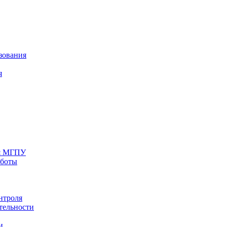
зования
я
ия МГПУ
аботы
нтроля
тельности
и