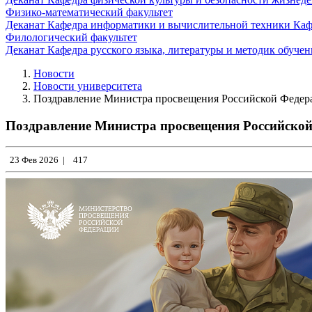
Физико-математический факультет
Деканат
Кафедра информатики и вычислительной техники
Каф
Филологический факультет
Деканат
Кафедра русского языка, литературы и методик обуче
Новости
Новости университета
Поздравление Министра просвещения Российской Федера
Поздравление Министра просвещения Российской
23 Фев 2026
|
417