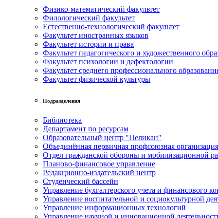
Физико-математический факультет
Филологический факультет
Естественно-технологический факультет
Факультет иностранных языков
Факультет истории и права
Факультет педагогического и художественного обра
Факультет психологии и дефектологии
Факультет среднего профессионального образовани
Факультет физической культуры
Подразделения
Библиотека
Департамент по ресурсам
Образовательный центр "Пеликан"
Объединённая первичная профсоюзная организац
Отдел гражданской обороны и мобилизационной р
Планово-финансовое управление
Редакционно-издательский центр
Студенческий бассейн
Управление бухгалтерского учета и финансового ко
Управление воспитательной и социокультурной дея
Управление информационных технологий
Управление научной и инновационной деятельност