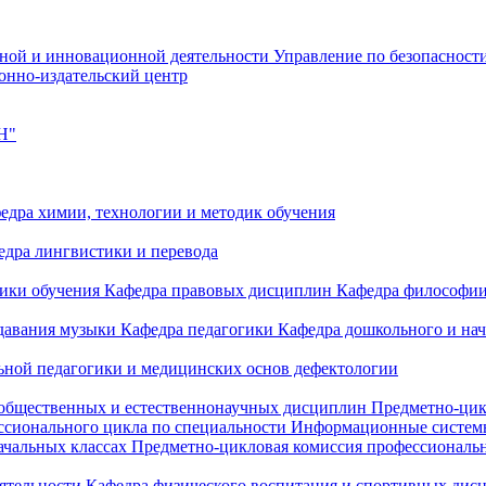
чной и инновационной деятельности
Управление по безопасност
онно-издательский центр
Н"
едра химии, технологии и методик обучения
едра лингвистики и перевода
дики обучения
Кафедра правовых дисциплин
Кафедра философи
одавания музыки
Кафедра педагогики
Кафедра дошкольного и на
ьной педагогики и медицинских основ дефектологии
 общественных и естественнонаучных дисциплин
Предметно-цик
ссионального цикла по специальности Информационные систе
ачальных классах
Предметно-цикловая комиссия профессиональн
еятельности
Кафедра физического воспитания и спортивных дис