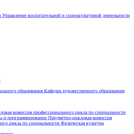
и
Управление воспитательной и социокультурной деятельности
и
чального образования
Кафедра художественного образования
ловая комиссия профессионального цикла по специальности
мы и программирование
Предметно-цикловая комиссия
ого цикла по специальности Физическая культура
циплин