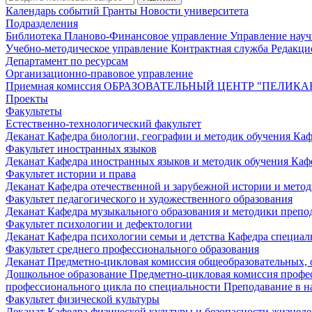
Календарь событий
Гранты
Новости университета
Подразделения
Библиотека
Планово-Финансовое управление
Управление нау
Учебно-методическое управление
Контрактная служба
Редакци
Департамент по ресурсам
Организационно-правовое управление
Приемная комиссия
ОБРАЗОВАТЕЛЬНЫЙ ЦЕНТР "ПЕЛИКА
Проекты
Факультеты
Естественно-технологический факультет
Деканат
Кафедра биологии, географии и методик обучения
Каф
Факультет иностранных языков
Деканат
Кафедра иностранных языков и методик обучения
Каф
Факультет истории и права
Деканат
Кафедра отечественной и зарубежной истории и мето
Факультет педагогического и художественного образования
Деканат
Кафедра музыкального образования и методики преп
Факультет психологии и дефектологии
Деканат
Кафедра психологии семьи и детства
Кафедра специал
Факультет среднего профессионального образования
Деканат
Предметно-цикловая комиссия общеобразовательных,
Дошкольное образование
Предметно-цикловая комиссия профе
профессионального цикла по специальности Преподавание в н
Факультет физической культуры
Деканат
Кафедра физической культуры и безопасности жизнед