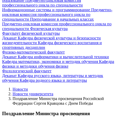
образование
Предметно-цикловая комиссия
профессионального цикла по специальности
Информационные системы и программирование
Предметно-
цикловая комиссия профессионального цикла по
специальности Преподавание в начальных классах
Предметно-цикловая комиссия профессионального цикла по
специальности Физическая культура
Факультет физической культуры
Деканат
Кафедра физической культуры и безопасности
жизнедеятельности
Кафедра физического воспитания и
спортивных дисциплин
Физико-математический факультет
Деканат
Кафедра информатики и вычислительной техники
Кафедра математики, экономики и методик обучения
Кафедра
физики и методики обучения физике
Филологический факультет
Деканат
Кафедра русского языка, литературы и методик
обучения
Кафедра родного языка и литературы
Новости
Новости университета
Поздравление Министра просвещения Российской
Федерации Сергея Кравцова с Днем Победы
Поздравление Министра просвещения