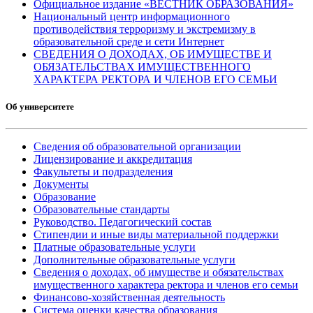
Официальное издание «ВЕСТНИК ОБРАЗОВАНИЯ»
Национальный центр информационного
противодействия терроризму и экстремизму в
образовательной среде и сети Интернет
СВЕДЕНИЯ О ДОХОДАХ, ОБ ИМУЩЕСТВЕ И
ОБЯЗАТЕЛЬСТВАХ ИМУЩЕСТВЕННОГО
ХАРАКТЕРА РЕКТОРА И ЧЛЕНОВ ЕГО СЕМЬИ
Об университете
Сведения об образовательной организации
Лицензирование и аккредитация
Факультеты и подразделения
Документы
Образование
Образовательные стандарты
Руководство. Педагогический состав
Стипендии и иные виды материальной поддержки
Платные образовательные услуги
Дополнительные образовательные услуги
Сведения о доходах, об имуществе и обязательствах
имущественного характера ректора и членов его семьи
Финансово-хозяйственная деятельность
Система оценки качества образования