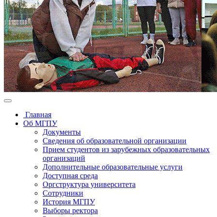
Главная
Об МГПУ
Документы
Сведения об образовательной организации
Прием студентов из зарубежных образовательных
организаций
Дополнительные образовательные услуги
Доступная среда
Оргструктура университета
Сотрудники
История МГПУ
Выборы ректора