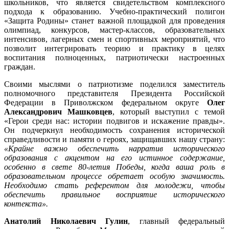
школьников, что является свидетельством комплексного
подхода к образованию. Учебно-практический полигон
«Защита Родины» станет важной площадкой для проведения
олимпиад, конкурсов, мастер-классов, образовательных
интенсивов, лагерных смен и спортивных мероприятий, что
позволит интегрировать теорию и практику в целях
воспитания полноценных, патриотически настроенных
граждан.
Своими мыслями о патриотизме поделился заместитель
полномочного представителя Президента Российской
Федерации в Приволжском федеральном округе
Олег
Александрович Машковцев
, который выступил с темой
«Герои среди нас: истории подвигов и искажение правды».
Он подчеркнул необходимость сохранения исторической
справедливости и памяти о героях, защищавших нашу страну:
«Крайне важно обеспечить нарратив исторического
образования с акцентом на его истинное содержание,
особенно в свете 80-летия Победы, когда ваша роль в
образовательном процессе обретает особую значимость.
Необходимо стать референтом для молодежи, чтобы
обеспечить правильное восприятие исторического
контекста».
Анатолий Николаевич Гулин
, главный федеральный