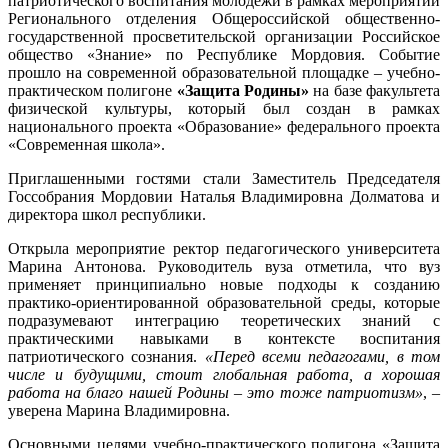
патриотического воспитания молодежи в рамках мероприятий
Регионального отделения Общероссийской общественно-
государственной просветительской организации Российское
общество «Знание» по Республике Мордовия. Событие
прошло на современной образовательной площадке – учебно-
практическом полигоне
«Защита Родины»
на базе факультета
физической культуры, который был создан в рамках
национального проекта «Образование» федерального проекта
«Современная школа».
Приглашенными гостями стали Заместитель Председателя
Госсобрания Мордовии Наталья Владимировна Долматова и
директора школ республики.
Открыла мероприятие ректор педагогического университета
Марина Антонова. Руководитель вуза отметила, что вуз
применяет принципиально новые подходы к созданию
практико-ориентированной образовательной среды, которые
подразумевают интеграцию теоретических знаний с
практическими навыками в контексте воспитания
патриотического сознания.
«Перед всеми педагогами, в том
числе и будущими, стоит глобальная работа, а хорошая
работа на благо нашей Родины – это тоже патриотизм»
, –
уверена Марина Владимировна.
Основными целями учебно-практического полигона «Защита