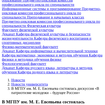
образование
Предметно-цикловая комиссия
профессионального цикла по специальности
Информационные системы и программирование
Предметно-
цикловая комиссия профессионального цикла по
специальности Преподавание в начальных классах
Предметно-цикловая комиссия профессионального цикла по
специальности Физическая культура
Факультет физической культуры
Деканат
Кафедра физической культуры и безопасности
жизнедеятельности
Кафедра физического воспитания и
спортивных дисциплин
Физико-математический факультет
Деканат
Кафедра информатики и вычислительной техники
Кафедра математики, экономики и методик обучения
Кафедра
физики и методики обучения физике
Филологический факультет
Деканат
Кафедра русского языка, литературы и методик
обучения
Кафедра родного языка и литературы
Новости
Новости университета
В МГПУ им. М. Е. Евсевьева состоялась дискуссия «В
патриотизме молодежи – будущее России»
В МГПУ им. М. Е. Евсевьева состоялась