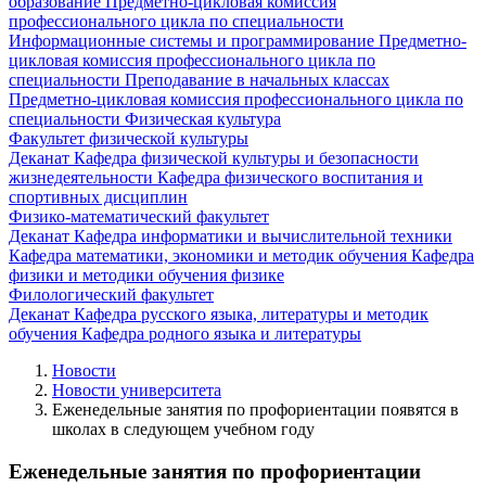
образование
Предметно-цикловая комиссия
профессионального цикла по специальности
Информационные системы и программирование
Предметно-
цикловая комиссия профессионального цикла по
специальности Преподавание в начальных классах
Предметно-цикловая комиссия профессионального цикла по
специальности Физическая культура
Факультет физической культуры
Деканат
Кафедра физической культуры и безопасности
жизнедеятельности
Кафедра физического воспитания и
спортивных дисциплин
Физико-математический факультет
Деканат
Кафедра информатики и вычислительной техники
Кафедра математики, экономики и методик обучения
Кафедра
физики и методики обучения физике
Филологический факультет
Деканат
Кафедра русского языка, литературы и методик
обучения
Кафедра родного языка и литературы
Новости
Новости университета
Еженедельные занятия по профориентации появятся в
школах в следующем учебном году
Еженедельные занятия по профориентации