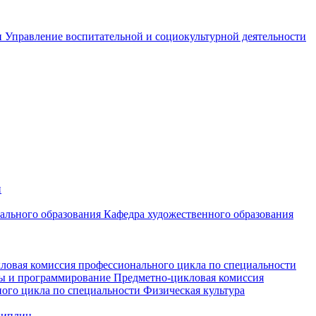
и
Управление воспитательной и социокультурной деятельности
и
чального образования
Кафедра художественного образования
ловая комиссия профессионального цикла по специальности
мы и программирование
Предметно-цикловая комиссия
ого цикла по специальности Физическая культура
циплин