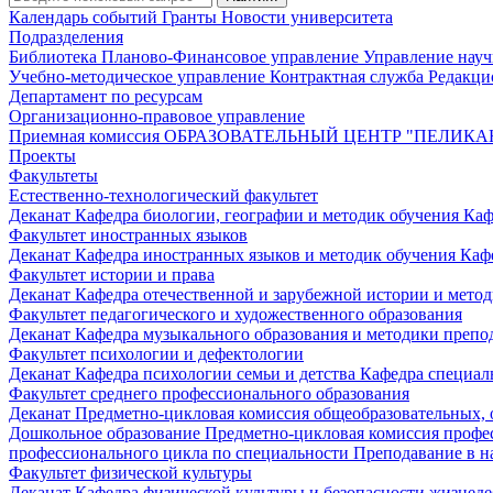
Календарь событий
Гранты
Новости университета
Подразделения
Библиотека
Планово-Финансовое управление
Управление нау
Учебно-методическое управление
Контрактная служба
Редакци
Департамент по ресурсам
Организационно-правовое управление
Приемная комиссия
ОБРАЗОВАТЕЛЬНЫЙ ЦЕНТР "ПЕЛИКА
Проекты
Факультеты
Естественно-технологический факультет
Деканат
Кафедра биологии, географии и методик обучения
Каф
Факультет иностранных языков
Деканат
Кафедра иностранных языков и методик обучения
Каф
Факультет истории и права
Деканат
Кафедра отечественной и зарубежной истории и мето
Факультет педагогического и художественного образования
Деканат
Кафедра музыкального образования и методики преп
Факультет психологии и дефектологии
Деканат
Кафедра психологии семьи и детства
Кафедра специал
Факультет среднего профессионального образования
Деканат
Предметно-цикловая комиссия общеобразовательных,
Дошкольное образование
Предметно-цикловая комиссия профе
профессионального цикла по специальности Преподавание в н
Факультет физической культуры
Деканат
Кафедра физической культуры и безопасности жизнед