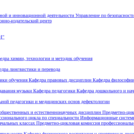
чной и инновационной деятельности
Управление по безопасност
онно-издательский центр
Н"
едра химии, технологии и методик обучения
едра лингвистики и перевода
дики обучения
Кафедра правовых дисциплин
Кафедра философи
одавания музыки
Кафедра педагогики
Кафедра дошкольного и на
ьной педагогики и медицинских основ дефектологии
 общественных и естественнонаучных дисциплин
Предметно-цик
ссионального цикла по специальности Информационные систе
ачальных классах
Предметно-цикловая комиссия профессиональн
еятельности
Кафедра физического воспитания и спортивных дис