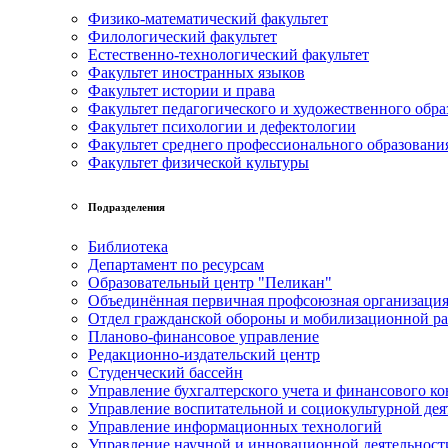
Физико-математический факультет
Филологический факультет
Естественно-технологический факультет
Факультет иностранных языков
Факультет истории и права
Факультет педагогического и художественного обра
Факультет психологии и дефектологии
Факультет среднего профессионального образовани
Факультет физической культуры
Подразделения
Библиотека
Департамент по ресурсам
Образовательный центр "Пеликан"
Объединённая первичная профсоюзная организац
Отдел гражданской обороны и мобилизационной р
Планово-финансовое управление
Редакционно-издательский центр
Студенческий бассейн
Управление бухгалтерского учета и финансового ко
Управление воспитательной и социокультурной дея
Управление информационных технологий
Управление научной и инновационной деятельност