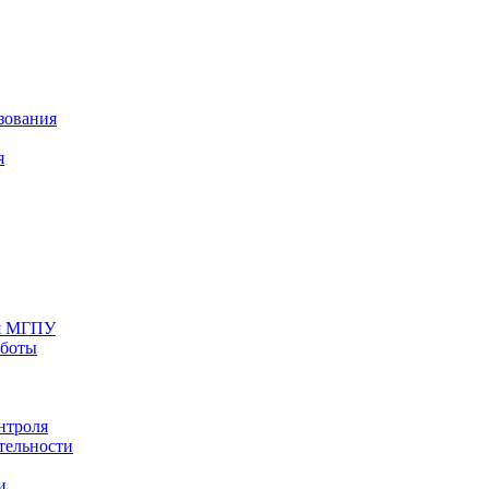
зования
я
ия МГПУ
аботы
нтроля
тельности
и