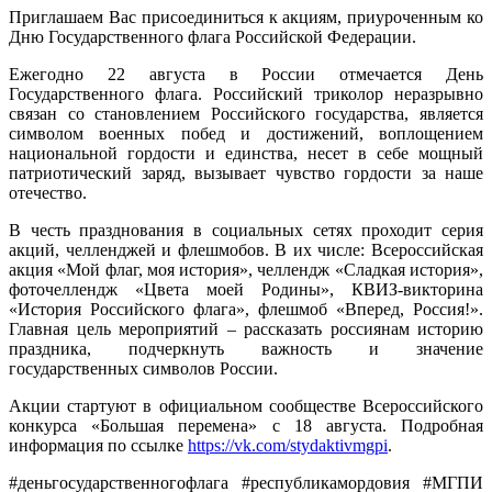
Приглашаем Вас присоединиться к акциям, приуроченным ко
Дню Государственного флага Российской Федерации.
Ежегодно 22 августа в России отмечается День
Государственного флага. Российский триколор неразрывно
связан со становлением Российского государства, является
символом военных побед и достижений, воплощением
национальной гордости и единства, несет в себе мощный
патриотический заряд, вызывает чувство гордости за наше
отечество.
В честь празднования в социальных сетях проходит серия
акций, челленджей и флешмобов. В их числе: Всероссийская
акция «Мой флаг, моя история», челлендж «Сладкая история»,
фоточеллендж «Цвета моей Родины», КВИЗ-викторина
«История Российского флага», флешмоб «Вперед, Россия!».
Главная цель мероприятий – рассказать россиянам историю
праздника, подчеркнуть важность и значение
государственных символов России.
Акции стартуют в официальном сообществе Всероссийского
конкурса «Большая перемена» с 18 августа. Подробная
информация по ссылке
https://vk.com/stydaktivmgpi
.
#деньгосударственногофлага #республикамордовия #МГПИ