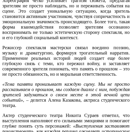
Хореография четко усиливает трагизм сюжета, предлагая
зрителям не просто наблюдать, но и переживать события на
сцене. Это создает уникальную ситуацию, когда зритель
становится активным участником, чувствуя сопричастность и
эмоциональную значимость происходящего. Более того, такая
форма взаимодействия позволяет зрителям осознанно
воспринимать не только эстетическую сторону спектакля, но
и его глубокий социальный контекст.
Режиссер спектакля мастерски связал воедино поэзию,
музыку и драматургию, формируя трогательный нарратив.
Применение реальных историй людей создает еще более
глубокую связь с теми, кто пережил войну, и заставляет
современного зрителя понимать, что память о прошлом – это
не просто обязанность, но и моральная ответственность.
«Тема памяти пронизывает каждую сцену. Мы не просто
рассказываем о прошлом, мы создаем диалог с ним, побуждая
зрителей задуматься о своем месте в этой вечной цепи
событий»
, – делится Алена Казакова, актриса студенческого
театра.
Актер студенческого театра Никита Сураев отметил, что
выступления наполняют его сильными эмоциями и помогают
глубже понять суть персонажей:
«Выступления заставляют
почувствовать, как каждая реплика оживляет исторические