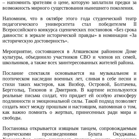
– напомнить зрителям о цене, которую заплатили предки за
возможность мирного существования нынешнего поколения.
Напомним, что в октябре этого года студенческий театр
педагогического университета стал победителем II
Всероссийского конкурса сценических постановок «Без срока
давности: в зеркале исторической правды» в номинации «За
историческую достоверность».
Мероприятие, состоявшееся в Атяшевском районном Доме
культуры, объединило участников СВО и членов их семей,
школьников, а также всех заинтересованных жителей района.
Послание спектакля основывается на музыкальном и
поэтическом наследии военных лет, сливая в себе песни и
стихи таких мастеров, как Визбор, Островой, Болтачева,
Берггольц, Тихонов и Дмитриев. В картине используются
реальные письма солдат, что придает ей особую атмосферу
подлинности и эмоциональной силы. Такой подход позволяет
создать мост между прошлым и настоящим, напоминая о том,
как важно помнить о жертвах, принесенных ради мира и
свободы.
Постановка открывается изящным танцем, сопровождаемым
лирическими произведениями Булата Окуджавы.