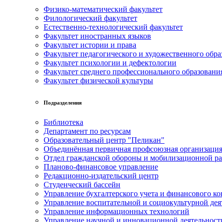
Физико-математический факультет
Филологический факультет
Естественно-технологический факультет
Факультет иностранных языков
Факультет истории и права
Факультет педагогического и художественного обра
Факультет психологии и дефектологии
Факультет среднего профессионального образовани
Факультет физической культуры
Подразделения
Библиотека
Департамент по ресурсам
Образовательный центр "Пеликан"
Объединённая первичная профсоюзная организац
Отдел гражданской обороны и мобилизационной р
Планово-финансовое управление
Редакционно-издательский центр
Студенческий бассейн
Управление бухгалтерского учета и финансового ко
Управление воспитательной и социокультурной дея
Управление информационных технологий
Управление научной и инновационной деятельност