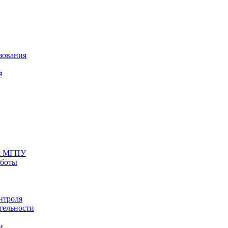
зования
я
ия МГПУ
аботы
нтроля
тельности
и