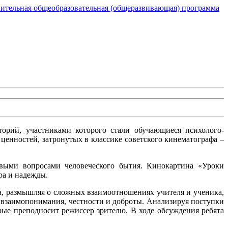
ительная общеобразовательная (общеразвивающая) программа
торий, участниками которого стали обучающиеся психолого-
нностей, затронутых в классике советского кинематографа –
евыми вопросами человеческого бытия. Кинокартина «Уроки
ра и надежды.
а, размышляя о сложных взаимоотношениях учителя и ученика,
взаимопонимания, честности и доброты. Анализируя поступки
рые преподносит режиссер зрителю. В ходе обсуждения ребята