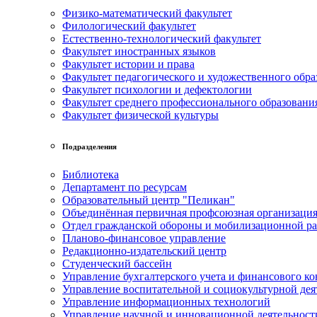
Физико-математический факультет
Филологический факультет
Естественно-технологический факультет
Факультет иностранных языков
Факультет истории и права
Факультет педагогического и художественного обра
Факультет психологии и дефектологии
Факультет среднего профессионального образовани
Факультет физической культуры
Подразделения
Библиотека
Департамент по ресурсам
Образовательный центр "Пеликан"
Объединённая первичная профсоюзная организац
Отдел гражданской обороны и мобилизационной р
Планово-финансовое управление
Редакционно-издательский центр
Студенческий бассейн
Управление бухгалтерского учета и финансового ко
Управление воспитательной и социокультурной дея
Управление информационных технологий
Управление научной и инновационной деятельност