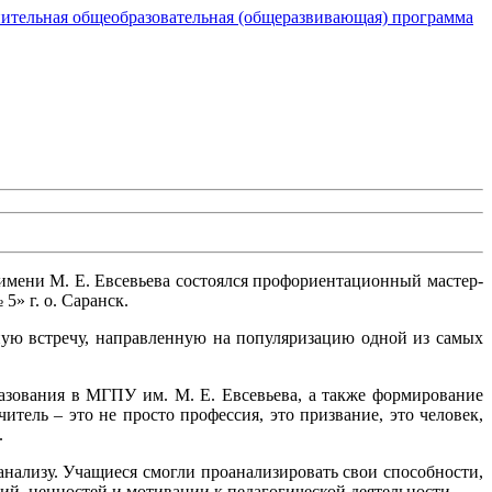
ительная общеобразовательная (общеразвивающая) программа
 имени М. Е. Евсевьева состоялся профориентационный мастер-
» г. о. Саранск.
ную встречу, направленную на популяризацию одной из самых
азования в МГПУ им. М. Е. Евсевьева, а также формирование
итель – это не просто профессия, это призвание, это человек,
.
оанализу. Учащиеся смогли проанализировать свои способности,
й, ценностей и мотивации к педагогической деятельности.