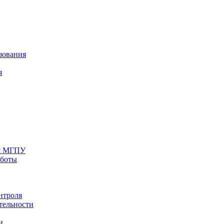
зования
я
ия МГПУ
аботы
нтроля
тельности
и