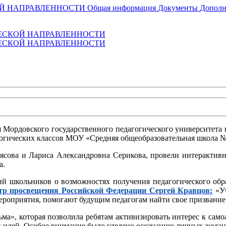
ОЙ НАПРАВЛЕННОСТИ
Общая информация
Документы
Дополн
ЕСКОЙ НАПРАВЛЕННОСТИ
ЕСКОЙ НАПРАВЛЕННОСТИ
я Мордовского государственного педагогического университета
гогических классов МОУ «Средняя общеобразовательная школа № 5
ясова и Лариса Александровна Серикова, провели интерактив
а.
й школьников о возможностях получения педагогического обр
тр просвещения Российской Федерации Сергей Кравцов:
«Уч
ероприятия, помогают будущим педагогам найти свое призвание
ьма», которая позволила ребятам активизировать интерес к сам
 идей. Особое внимание было уделено осознанию личных желани