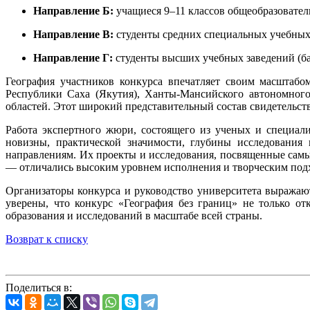
Направление Б:
учащиеся 9–11 классов общеобразовател
Направление В:
студенты средних специальных учебных
Направление Г:
студенты высших учебных заведений (ба
География участников конкурса впечатляет своим масштабо
Республики Саха (Якутия), Ханты-Мансийского автономного
областей. Этот широкий представительный состав свидетельств
Работа экспертного жюри, состоящего из ученых и специал
новизны, практической значимости, глубины исследовани
направлениям. Их проекты и исследования, посвященные сам
— отличались высоким уровнем исполнения и творческим под
Организаторы конкурса и руководство университета выражают
уверены, что конкурс «География без границ» не только о
образования и исследований в масштабе всей страны.
Возврат к списку
Поделиться в: