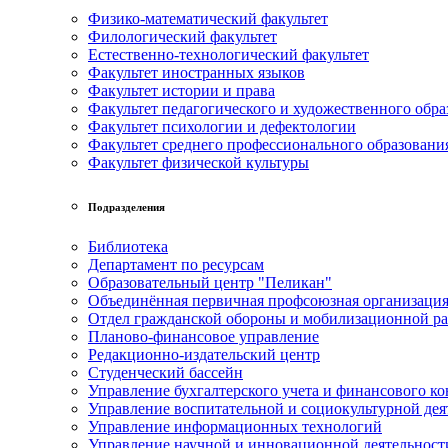
Физико-математический факультет
Филологический факультет
Естественно-технологический факультет
Факультет иностранных языков
Факультет истории и права
Факультет педагогического и художественного обра
Факультет психологии и дефектологии
Факультет среднего профессионального образовани
Факультет физической культуры
Подразделения
Библиотека
Департамент по ресурсам
Образовательный центр "Пеликан"
Объединённая первичная профсоюзная организац
Отдел гражданской обороны и мобилизационной р
Планово-финансовое управление
Редакционно-издательский центр
Студенческий бассейн
Управление бухгалтерского учета и финансового ко
Управление воспитательной и социокультурной дея
Управление информационных технологий
Управление научной и инновационной деятельност