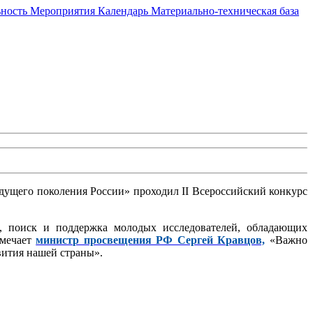
ьность
Мероприятия
Календарь
Материально-техническая база
удущего поколения России» проходил II Всероссийский конкурс
, поиск и поддержка молодых исследователей, обладающих
тмечает
министр просвещения РФ Сергей Кравцов,
«Важно
вития нашей страны».