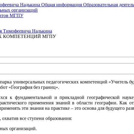
мофеевича Надькина
Общая информация
Образовательная деятел
льных организаций
ентов МГПУ
ия Тимофеевича Надькина
Х КОМПЕТЕНЦИЙ МГПУ
нопарка универсальных педагогических компетенций «Учитель б
бот «География без границ».
ся к фундаментальной и прикладной географической науке
практического применения знаний в области географии. Как о
рименять эти знания на практике – это основа для будущего раз
охватив все ступени образования:
ьных организаций.