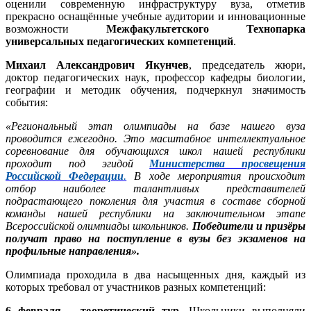
оценили современную инфраструктуру вуза, отметив
прекрасно оснащённые учебные аудитории и инновационные
возможности
Межфакультетского Технопарка
универсальных педагогических компетенций
.
Михаил Александрович Якунчев
, председатель жюри,
доктор педагогических наук, профессор кафедры биологии,
географии и методик обучения, подчеркнул значимость
события:
«Региональный этап олимпиады на базе нашего вуза
проводится ежегодно. Это масштабное интеллектуальное
соревнование для обучающихся школ нашей республики
проходит под эгидой
Министерства просвещения
Российской Федерации
.
В ходе мероприятия происходит
отбор наиболее талантливых представителей
подрастающего поколения для участия в составе сборной
команды нашей республики на заключительном этапе
Всероссийской олимпиады школьников.
Победители и призёры
получат право на поступление в вузы без экзаменов на
профильные направления».
Олимпиада проходила в два насыщенных дня, каждый из
которых требовал от участников разных компетенций:
6 февраля – теоретический тур.
Школьники выполняли