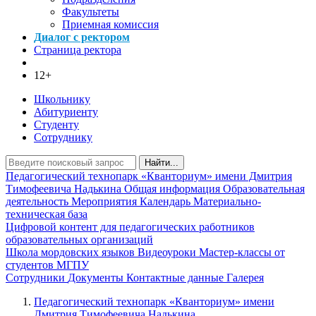
Факультеты
Приемная комиссия
Диалог с ректором
Страница ректора
12+
Школьнику
Абитуриенту
Студенту
Сотруднику
Найти...
Педагогический технопарк «‎Кванториум» имени Дмитрия
Тимофеевича Надькина
Общая информация
Образовательная
деятельность
Мероприятия
Календарь
Материально-
техническая база
Цифровой контент для педагогических работников
образовательных организаций
Школа мордовских языков
Видеоуроки
Мастер-классы от
студентов МГПУ
Сотрудники
Документы
Контактные данные
Галерея
Педагогический технопарк «‎Кванториум» имени
Дмитрия Тимофеевича Надькина