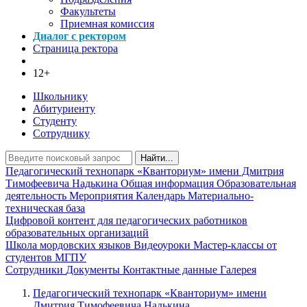
Факультеты
Приемная комиссия
Диалог с ректором
Страница ректора
12+
Школьнику
Абитуриенту
Студенту
Сотруднику
Найти...
Педагогический технопарк «‎Кванториум» имени Дмитрия
Тимофеевича Надькина
Общая информация
Образовательная
деятельность
Мероприятия
Календарь
Материально-
техническая база
Цифровой контент для педагогических работников
образовательных организаций
Школа мордовских языков
Видеоуроки
Мастер-классы от
студентов МГПУ
Сотрудники
Документы
Контактные данные
Галерея
Педагогический технопарк «‎Кванториум» имени
Дмитрия Тимофеевича Надькина