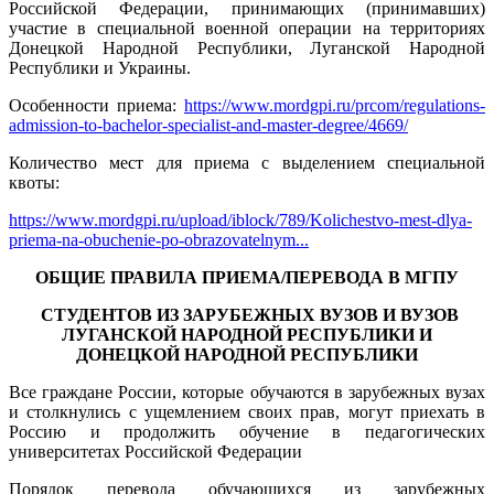
Российской Федерации, принимающих (принимавших)
участие в специальной военной операции на территориях
Донецкой Народной Республики, Луганской Народной
Республики и Украины.
Особенности приема:
https://www.mordgpi.ru/prcom/regulations-
admission-to-bachelor-specialist-and-master-degree/4669/
Количество мест для приема с выделением специальной
квоты:
https://www.mordgpi.ru/upload/iblock/789/Kolichestvo-mest-dlya-
priema-na-obuchenie-po-obrazovatelnym...
ОБЩИЕ ПРАВИЛА ПРИЕМА/ПЕРЕВОДА В МГПУ
СТУДЕНТОВ ИЗ ЗАРУБЕЖНЫХ ВУЗОВ И ВУЗОВ
ЛУГАНСКОЙ НАРОДНОЙ РЕСПУБЛИКИ И
ДОНЕЦКОЙ НАРОДНОЙ РЕСПУБЛИКИ
Все граждане России, которые обучаются в зарубежных вузах
и столкнулись с ущемлением своих прав, могут приехать в
Россию и продолжить обучение в педагогических
университетах Российской Федерации
Порядок перевода обучающихся из зарубежных