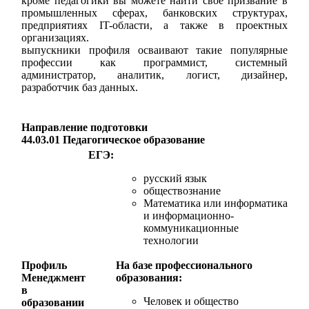
кроме педагогики вы можете найти свое призвание в
промышленных сферах, банковских структурах,
предприятиях IT-области, а также в проектных
организациях.
выпускники профиля осваивают такие популярные
профессии как программист, системный
администратор, аналитик, логист, дизайнер,
разработчик баз данных.
Направление подготовки
44.03.01
Педагогическое образование
ЕГЭ:
русский язык
обществознание
Математика или информатика
и информационно-
коммуникационные
технологии
Профиль
На базе профессионального
М
енеджмент
образования:
в
Человек и общество
образовании