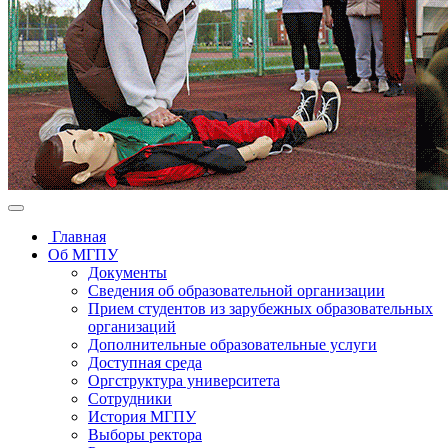
Главная
Об МГПУ
Документы
Сведения об образовательной организации
Прием студентов из зарубежных образовательных
организаций
Дополнительные образовательные услуги
Доступная среда
Оргструктура университета
Сотрудники
История МГПУ
Выборы ректора