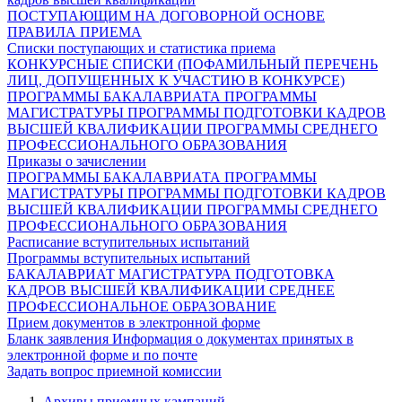
ПОСТУПАЮЩИМ НА ДОГОВОРНОЙ ОСНОВЕ
ПРАВИЛА ПРИЕМА
Списки поступающих и статистика приема
КОНКУРСНЫЕ СПИСКИ (ПОФАМИЛЬНЫЙ ПЕРЕЧЕНЬ
ЛИЦ, ДОПУЩЕННЫХ К УЧАСТИЮ В КОНКУРСЕ)
ПРОГРАММЫ БАКАЛАВРИАТА
ПРОГРАММЫ
МАГИСТРАТУРЫ
ПРОГРАММЫ ПОДГОТОВКИ КАДРОВ
ВЫСШЕЙ КВАЛИФИКАЦИИ
ПРОГРАММЫ СРЕДНЕГО
ПРОФЕССИОНАЛЬНОГО ОБРАЗОВАНИЯ
Приказы о зачислении
ПРОГРАММЫ БАКАЛАВРИАТА
ПРОГРАММЫ
МАГИСТРАТУРЫ
ПРОГРАММЫ ПОДГОТОВКИ КАДРОВ
ВЫСШЕЙ КВАЛИФИКАЦИИ
ПРОГРАММЫ СРЕДНЕГО
ПРОФЕССИОНАЛЬНОГО ОБРАЗОВАНИЯ
Расписание вступительных испытаний
Программы вступительных испытаний
БАКАЛАВРИАТ
МАГИСТРАТУРА
ПОДГОТОВКА
КАДРОВ ВЫСШЕЙ КВАЛИФИКАЦИИ
СРЕДНЕЕ
ПРОФЕССИОНАЛЬНОЕ ОБРАЗОВАНИЕ
Прием документов в электронной форме
Бланк заявления
Информация о документах принятых в
электронной форме и по почте
Задать вопрос приемной комиссии
Архивы приемных кампаний