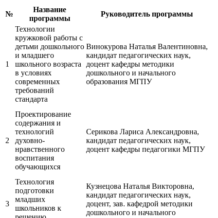
Название
№
Руководитель программы
программы
Технологии
кружковой работы с
детьми дошкольного
Винокурова Наталья Валентиновна,
и младшего
кандидат педагогических наук,
1
школьного возраста
доцент кафедры методики
в условиях
дошкольного и начального
современных
образования МГПУ
требований
стандарта
Проектирование
содержания и
технологий
Серикова Лариса Александровна,
2
духовно-
кандидат педагогических наук,
нравственного
доцент кафедры педагогики МГПУ
воспитания
обучающихся
Технология
Кузнецова Наталья Викторовна,
подготовки
кандидат педагогических наук,
младших
3
доцент, зав. кафедрой методики
школьников к
дошкольного и начального
решению